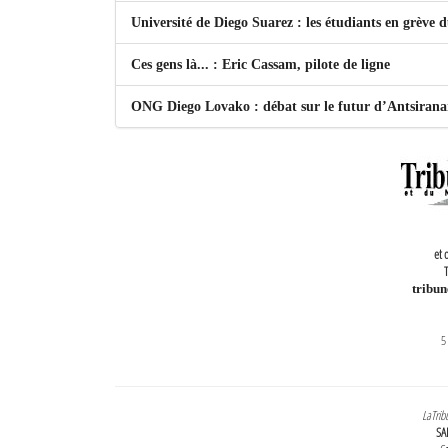
Université de Diego Suarez : les étudiants en grève 
Ces gens là... : Eric Cassam, pilote de ligne
ONG Diego Lovako : débat sur le futur d’Antsiran
et 
T
tribu
5
LaTrib
SA