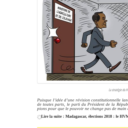
Sites touristiques
Diego Suarez Pratique
Adresses utiles
Vie pratique
Les Petites Annonces
La Tribune de Diego en PDF
Mon compte
La stratégie du H
Contacts
Puisque l’idée d’une révision constitutionnelle lan
de toutes parts, le parti du Président de la Rép
pions pour que le pouvoir ne change pas de main
Se connecter
Lire la suite : Madagascar, élections 2018 : le H
Identifiant