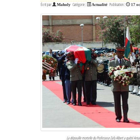
Écrit par
Catégorie :
Publication :
Maholy
Actualité
17 o
La dépouille mortelle du Professeur Zafy Albert a quitté Ant