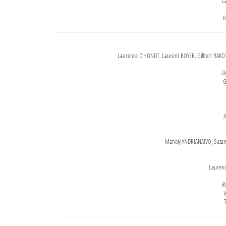
Ca
R
Laurence D'HONDT, Laurent BOYER, Gilbert RAKOT
Di
G
J
Maholy ANDRIANAIVO, Suzanne
Lauren
Re
J
T