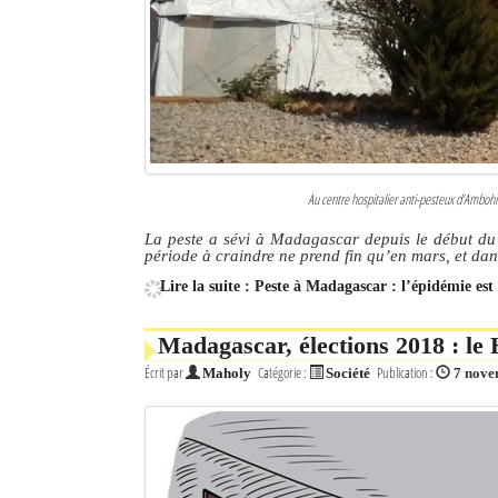
Culture
Economie
Brèves
Le Nord de Madagascar
Au centre hospitalier anti-pesteux d’Amboh
Avions
La peste a sévi à Madagascar depuis le début du m
période à craindre ne prend fin qu’en mars, et dans
Météo
Lire la suite : Peste à Madagascar : l’épidémie est
Marées
Madagascar, élections 2018 : l
Le Port
Écrit par
Catégorie :
Publication :
Maholy
Société
7 nove
La Ville
L'actualité du tourisme
Histoire