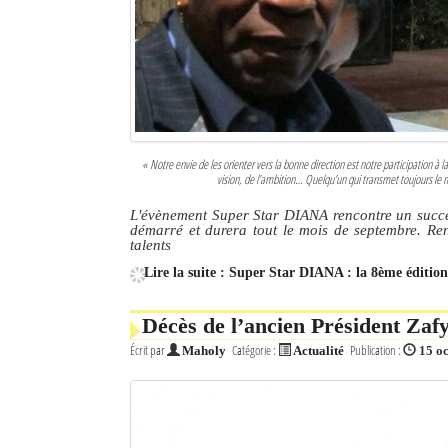
« Notre envie de les orienter vers la bonne direction est notre participation à 
vision, de l’ambition… Quelqu’un qui transmet toujours le
L'évènement Super Star DIANA rencontre un succès
démarré et durera tout le mois de septembre. Re
talents
Lire la suite : Super Star DIANA : la 8ème éditio
Décès de l’ancien Président Zafy
Écrit par
Catégorie :
Publication :
Maholy
Actualité
15 o