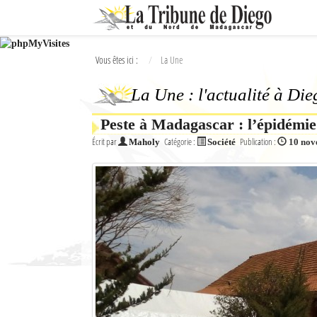
Ok
Vous êtes ici :
La Une
L'actualité à Diego Suarez
La Une : l'actualité à Di
La Une
Peste à Madagascar : l’épidémie 
Actualités
Écrit par
Catégorie :
Publication :
Maholy
Société
10 nov
Élections 2018
Société
Editoriaux
Féminin
Sports
Santé