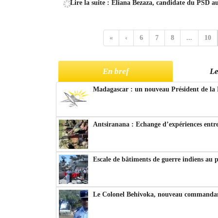
Lire la suite : Eliana Bezaza, candidate du PSD au
«
‹
6
7
8
...
10
En bref
Le
Madagascar : un nouveau Président de la 
Antsiranana : Echange d’expériences entre
Escale de bâtiments de guerre indiens au 
Le Colonel Behivoka, nouveau commandant