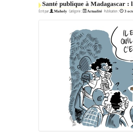
Santé publique à Madagascar : la
Mot de passe
Écrit par
Catégorie :
Publication :
Maholy
Actualité
3 oc
Se souvenir de moi
Connexion
Identifiant oublié ?
Mot de passe oublié ?