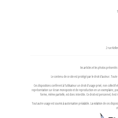
T
2 rue Kell
les articles et les photos présentés
Le contenu de ce site est protégé par le droit d'auteur. Toute 
Ces dispositions confèrent à l'utilisateur un droit d'usage privé, non collectif
représentation sur écran monoposte et de reproduction en un exemplaire, pour
forme, même partielle, est donc interdite. Ce droit est personnel, il est r
Tout autre usage est soumis à autorisation préalable. La violation de ces disp
ci