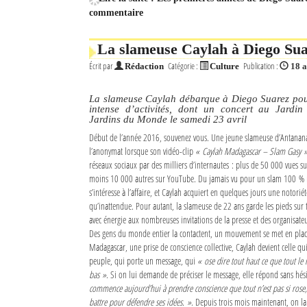
commentaire
Mot de passe
La slameuse Caylah à Diego Su
Écrit par
Catégorie :
Publication :
Rédaction
Culture
18 a
Se souvenir de moi
Connexion
La slameuse Caylah débarque à Diego Suarez po
intense d’activités, dont un concert au Jardin
Jardins du Monde le samedi 23 avril
Identifiant oublié ?
Début de l’année 2016, souvenez vous. Une jeune slameuse d’Antanana
l’anonymat lorsque son vidéo-clip
« Caylah Madagascar – Slam Gasy 
Mot de passe oublié ?
réseaux sociaux par des milliers d’internautes : plus de 50 000 vues s
moins 10 000 autres sur YouTube. Du jamais vu pour un slam 100 % 
s’intéresse à l’affaire, et Caylah acquiert en quelques jours une notorié
qu’inattendue. Pour autant, la slameuse de 22 ans garde les pieds sur 
avec énergie aux nombreuses invitations de la presse et des organisate
Des gens du monde entier la contactent, un mouvement se met en plac
Madagascar, une prise de conscience collective, Caylah devient celle qu
peuple, qui porte un message, qui
« ose dire tout haut ce que tout l
bas »
. Si on lui demande de préciser le message, elle répond sans hés
commence aujourd’hui à prendre conscience que tout n’est pas si rose, e
battre pour défendre ses idées. »
. Depuis trois mois maintenant, on la v