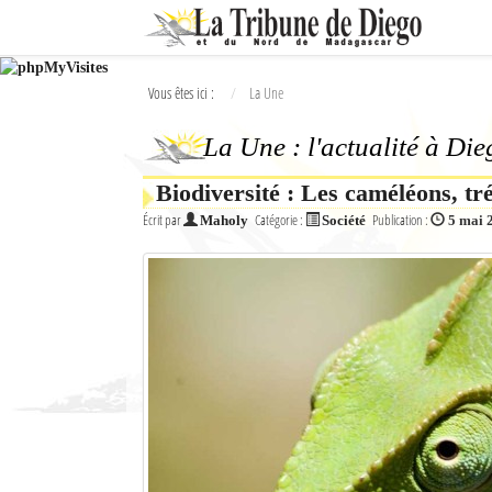
Ok
Vous êtes ici :
La Une
L'actualité à Diego Suarez
La Une : l'actualité à Di
La Une
Biodiversité : Les caméléons, 
Actualités
Écrit par
Catégorie :
Publication :
Maholy
Société
5 mai 
Élections 2018
Société
Editoriaux
Féminin
Sports
Santé