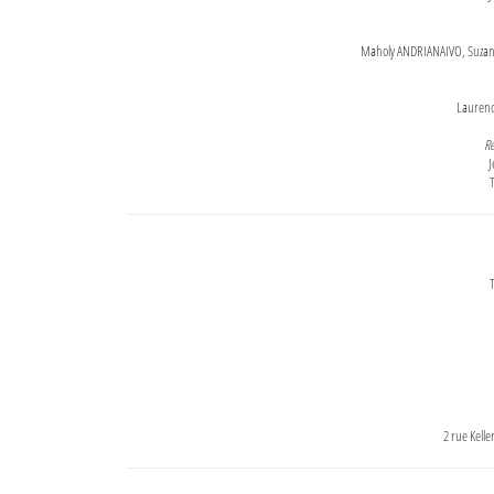
Maholy ANDRIANAIVO, Suzanne
Lauren
Re
J
T
T
2 rue Kell