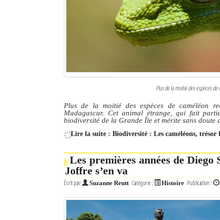
Culture
Economie
Brèves
Le Nord de Madagascar
Plus de la moitié des espèces de
Avions
Plus de la moitié des espèces de caméléon rec
Madagascar. Cet animal étrange, qui fait partie
Météo
biodiversité de la Grande Île et mérite sans doute
Lire la suite : Biodiversité : Les caméléons, tré
Marées
Le Port
Les premières années de Diego 
Joffre s’en va
La Ville
Écrit par
Catégorie :
Publication :
Suzanne Reutt
Histoire
L'actualité du tourisme
Histoire