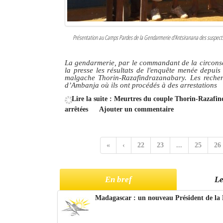
Présentation au Camps Pardes de la Gendarmerie d'Antsiranana des suspects 
La gendarmerie, par le commandant de la circonsc
la presse les résultats de l'enquête menée depui
malgache Thorin-Razafindrazanabary. Les recher
d’Ambanja où ils ont procédés à des arrestations
Lire la suite : Meurtres du couple Thorin-Razafi
arrêtées
Ajouter un commentaire
«
‹
22
23
...
25
26
En bref
Le
Madagascar : un nouveau Président de la 