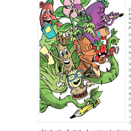
D
m
l
o
p
D
l
é
a
C
M
d
d
c
p
a
d
t
S
«
2