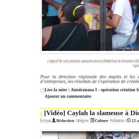
L'objectif de cette première opération dans la DIANA était de formaliser 200 
l’opé
Pour la direction régionale des impôts et les 
d’entreprises, les résultats de l’opération de créat
Lire la suite : Antsiranana I - opération création fo
Ajouter un commentaire
[Vidéo] Caylah la slameuse à Di
Écrit par
Catégorie :
Publication :
Rédaction
Culture
22 a