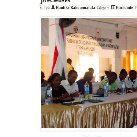
Écrit par
Catégorie :
P
Hanitra Rakotomalala
Economie