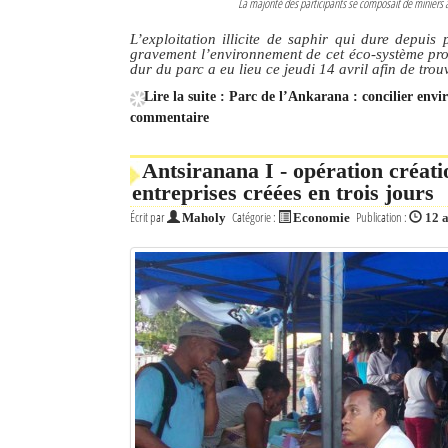
La majorité des participants se composait de minie
L’exploitation illicite de saphir qui dure depui
gravement l’environnement de cet éco-système pro
dur du parc a eu lieu ce jeudi 14 avril afin de trou
Lire la suite : Parc de l’Ankarana : concilier envi
commentaire
Antsiranana I - opération créati
entreprises créées en trois jours
Écrit par
Catégorie :
Publication :
Maholy
Economie
12 