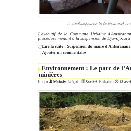
Le maire Dajavojozara Jean Luc Désiré (au centre), au vu
L'exécutif de la Commune Urbaine d'Antsiranan
procédure menant à la suspension de Djavojozara 
Lire la suite : Suspension du maire d'Antsiranana 
Ajouter un commentaire
Environnement : Le parc de l’A
minières
Écrit par
Catégorie :
Publication :
Maholy
Société
13 avr