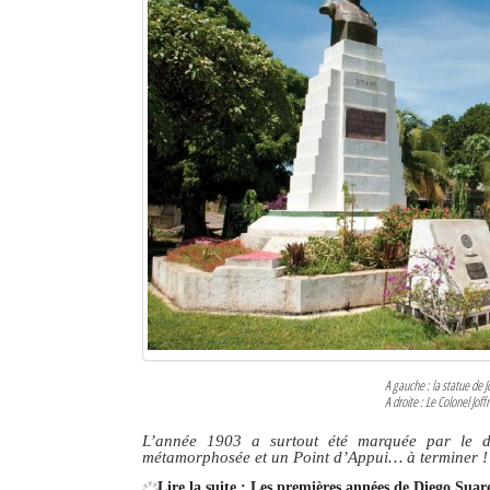
Sites touristiques
Diego Suarez Pratique
Adresses utiles
Vie pratique
Les Petites Annonces
La Tribune de Diego en PDF
Mon compte
Contacts
A gauche : la statue de Jo
A droite : Le Colonel Jof
Se connecter
L’année 1903 a surtout été marquée par le dép
Identifiant
métamorphosée et un Point d’Appui… à terminer !
Lire la suite : Les premières années de Diego Sua