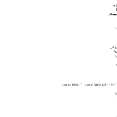
et 
T
tribu
5
LaTrib
SA
Ca
R
Laurence D'HONDT, Laurent BOYER, Gilbert RAKOT
Di
G
J