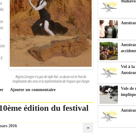
Mahavoka
on
lic
ion
Antsiran
es
e
Antsiran
pire
accident
Il
Vol à la
Antsira
Regina Georger n’a pas de style fixé, sa danse est le fruit de
l’exploration des sens et la représentation de l’espace qui change
Vols de
er
Ajouter un commentaire
impliqu
0ème édition du festival
Antsira
mars 2016