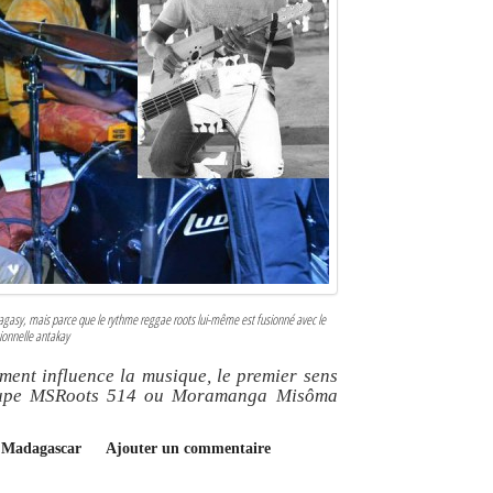
lagasy, mais parce que le rythme reggae roots lui-même est fusionné avec le
ionnelle antakay
ent influence la musique, le premier sens
roupe MSRoots 514 ou Moramanga Misôma
de Madagascar
Ajouter un commentaire