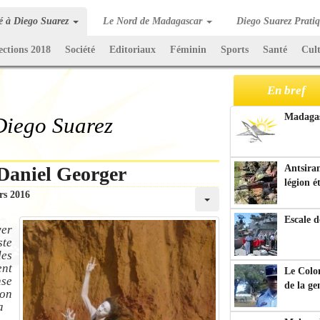
té à Diego Suarez
Le Nord de Madagascar
Diego Suarez Prati
ections 2018
Société
Editoriaux
Féminin
Sports
Santé
Cul
En bref
Madagasc
 Diego Suarez
 Daniel Georger
Antsiran
légion é
rs 2016
Escale d
yer
ste
des
ent
Le Colo
nse
de la g
ion
a