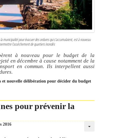
 la municipalité pour évacuer des ordures qui s’accumulaient, est à nouveau
 permettre l’assèchement de quartiers inondés
libèrent à nouveau pour le budget de la
jeté en décembre à cause notamment de la
nsport en commun. Ils interpellent aussi
dures.
ns et nouvelle délibération pour décider du budget
unes pour prévenir la
s 2016