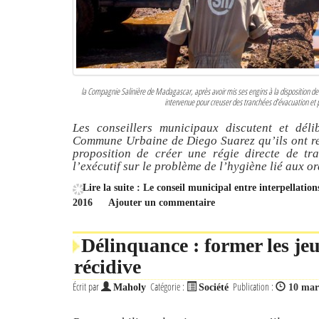
la Compagnie Salinière de Madagascar, après avoir mis ses engins à la disposition de
intervenue pour creuser des tranchées d’évacuation et
Les conseillers municipaux discutent et dé
Commune Urbaine de Diego Suarez qu’ils ont re
proposition de créer une régie directe de tra
l’exécutif sur le problème de l’hygiène lié aux or
Lire la suite : Le conseil municipal entre interpellatio
2016
Ajouter un commentaire
Délinquance : former les je
récidive
Écrit par
Catégorie :
Publication :
Maholy
Société
10 mar