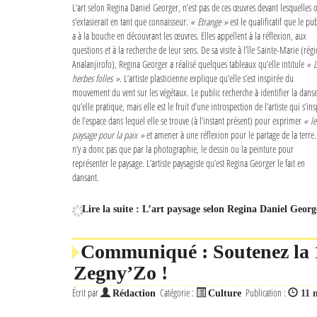
L’art selon Regina Daniel Georger, n’est pas de ces œuvres devant lesquelles 
s’extasierait en tant que connaisseur.
« Etrange »
est le qualificatif que le pub
a à la bouche en découvrant les œuvres. Elles appellent à la réflexion, aux
questions et à la recherche de leur sens. De sa visite à l’île Sainte-Marie (rég
Analanjirofo), Regina Georger a réalisé quelques tableaux qu’elle intitule
« L
herbes folles »
. L’artiste plasticienne explique qu’elle s’est inspirée du
mouvement du vent sur les végétaux. Le public recherche à identifier la dans
qu’elle pratique, mais elle est le fruit d’une introspection de l’artiste qui s’ins
de l’espace dans lequel elle se trouve (à l’instant présent) pour exprimer
« le
paysage pour la paix »
et amener à une réflexion pour le partage de la terre. 
n’y a donc pas que par la photographie, le dessin ou la peinture pour
représenter le paysage. L’artiste paysagiste qu’est Regina Georger le fait en
dansant.
Lire la suite : L’art paysage selon Regina Daniel Georg
Communiqué : Soutenez la 1
Zegny’Zo !
Écrit par
Catégorie :
Publication :
Rédaction
Culture
11 