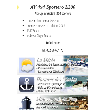
AV 4x4 Sportero L200
Pick-up mitsubishi l200 sportero
couleur blanche modèle 2005
première mise en circulation 2006
131786km
visible à Diego Suarez
10000 euros
tel:
032 66 651 75