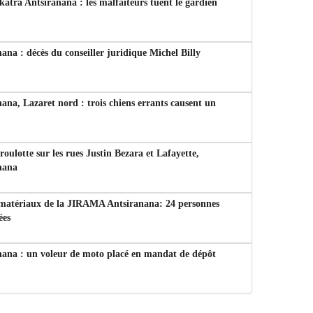
tra Antsiranana : les malfaiteurs tuent le gardien
ana : décès du conseiller juridique Michel Billy
ana, Lazaret nord : trois chiens errants causent un
 roulotte sur les rues Justin Bezara et Lafayette,
nana
 matériaux de la JIRAMA Antsiranana: 24 personnes
ées
nana : un voleur de moto placé en mandat de dépôt