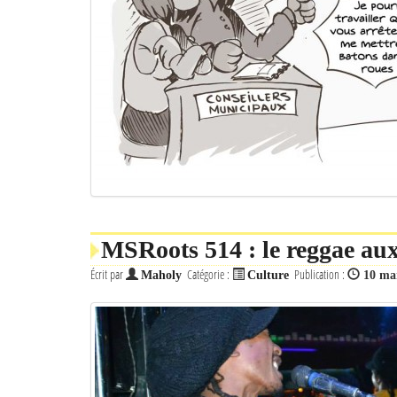
MSRoots 514 : le reggae au
Écrit par
Catégorie :
Publication :
Maholy
Culture
10 ma