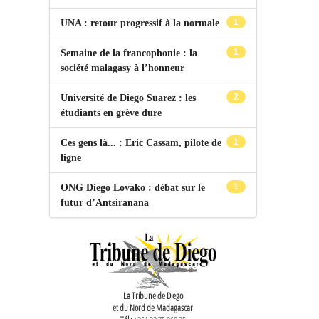
1
UNA : retour progressif à la normale
1
Semaine de la francophonie : la
société malagasy à l’honneur
2
Université de Diego Suarez : les
étudiants en grève dure
1
Ces gens là... : Eric Cassam, pilote de
ligne
1
ONG Diego Lovako : débat sur le
futur d’Antsiranana
La Tribune de Diego
et du Nord de Madagascar