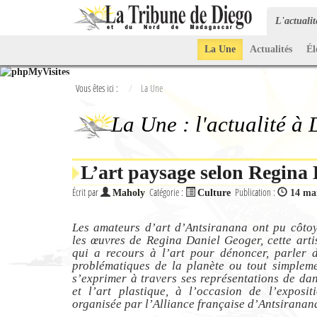
L'actuali
La Une
Actualités
Él
Vous êtes ici :
La Une
La Une : l'actualité à
L’art paysage selon Regina
Écrit par
Catégorie :
Publication :
Maholy
Culture
14 ma
Les amateurs d’art d’Antsiranana ont pu côto
les œuvres de Regina Daniel Geoger, cette arti
qui a recours à l’art pour dénoncer, parler 
problématiques de la planète ou tout simplem
s’exprimer à travers ses représentations de da
et l’art plastique, à l’occasion de l’exposit
organisée par l’Alliance française d’Antsiranan