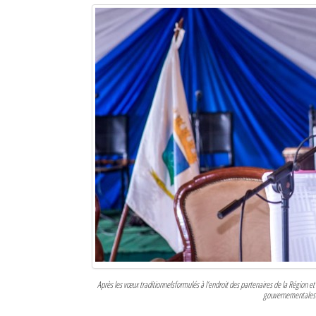
Mot de passe
Se souvenir de moi
Connexion
Identifiant oublié ?
Mot de passe oublié ?
Après les vœux traditionnelsformulés à l’endroit des partenaires de la Région e
gouvernementales d