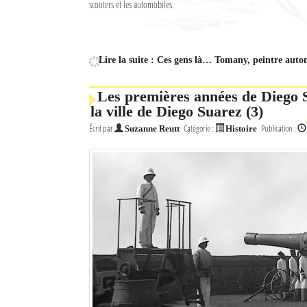
scooters et les automobiles.
Culture
Economie
Lire la suite : Ces gens là… Tomany, peintre auto
Brèves
Les premières années de Diego 
Le Nord de Madagascar
la ville de Diego Suarez (3)
Écrit par
Catégorie :
Publication :
Suzanne Reutt
Histoire
Avions
Météo
Marées
Le Port
La Ville
L'actualité du tourisme
Histoire