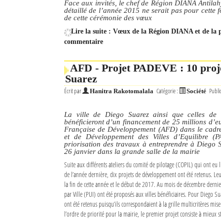
Face aux invités, le chef de Région DIANA Antilah
détaillé de l’année 2015 ne serait pas pour cette 
de cette cérémonie des vœux
Lire la suite : Vœux de la Région DIANA et de la p
commentaire
AFD - Projet PADEVE : 10 proje
Suarez
Écrit par
Catégorie :
Publi
Hanitra Rakotomalala
Société
La ville de Diego Suarez ainsi que celles de 
bénéficieront d’un financement de 25 millions d’e
Française de Développement (AFD) dans le cad
et de Développement des Villes d’Equilibre (
priorisation des travaux à entreprendre à Diego 
26 janvier dans la grande salle de la mairie
Suite aux différents ateliers du comité de pilotage (COPIL) qui ont eu 
de l’année dernière, dix projets de développement ont été retenus. Leu
la fin de cette année et le début de 2017. Au mois de décembre dernier
par Ville (PUI) ont été proposés aux villes bénéficiaires. Pour Diego S
ont été retenus puisqu’ils correspondaient à la grille multicritères mis
l’ordre de priorité pour la mairie, le premier projet consiste à mieux st