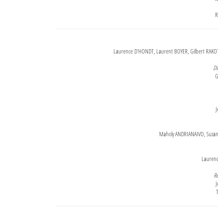
R
Laurence D'HONDT, Laurent BOYER, Gilbert RAKOT
Di
G
J
Maholy ANDRIANAIVO, Suzanne
Lauren
Re
J
T