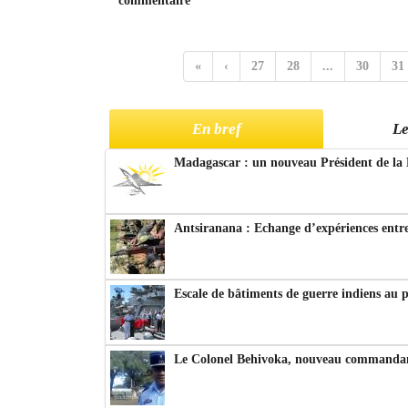
commentaire
«
‹
27
28
...
30
31
En bref
Le
Madagascar : un nouveau Président de la 
Antsiranana : Echange d’expériences entre
Escale de bâtiments de guerre indiens au 
Le Colonel Behivoka, nouveau commandant