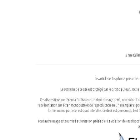
T
2 rue Kell
les articles et les photos présentés
Le contenu de ce site est protégé par le droit d'auteur. Toute 
Ces dispositions confèrent à l'utilisateur un droit d'usage privé, non collectif
représentation sur écran monoposte et de reproduction en un exemplaire, pour
forme, même partielle, est donc interdite. Ce droit est personnel, il est r
Tout autre usage est soumis à autorisation préalable. La violation de ces disp
ci