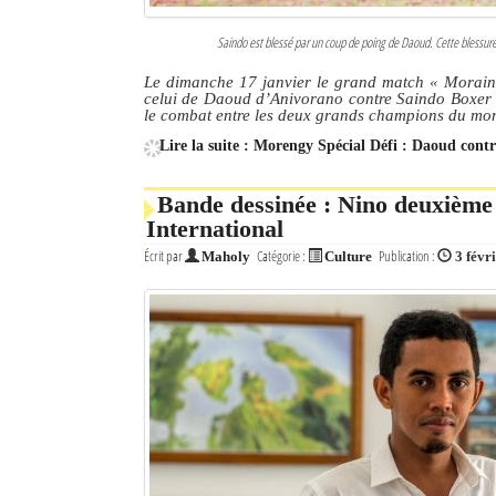
Saindo est blessé par un coup de poing de Daoud. Cette blessure 
Le dimanche 17 janvier le grand match « Moraingy
celui de Daoud d’Anivorano contre Saindo Boxer de
le combat entre les deux grands champions du mo
Lire la suite : Morengy Spécial Défi : Daoud cont
Bande dessinée : Nino deuxième
International
Écrit par
Catégorie :
Publication :
Maholy
Culture
3 févr