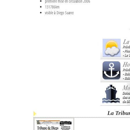
première mise en circulation 2006
131786km
visible à Diego Suarez
La Tribu