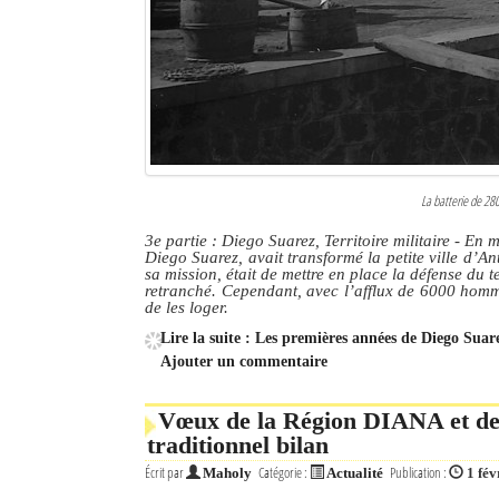
Sites touristiques
Diego Suarez Pratique
Adresses utiles
Vie pratique
La batterie de 2
Les Petites Annonces
3e partie : Diego Suarez, Territoire militaire
- En m
Diego Suarez, avait transformé la petite ville d’Ant
sa mission, était de mettre en place la défense du 
La Tribune de Diego en PDF
retranché. Cependant, avec l’afflux de 6000 homme
de les loger.
Mon compte
Lire la suite : Les premières années de Diego Suar
Ajouter un commentaire
Contacts
Vœux de la Région DIANA et de 
Se connecter
traditionnel bilan
Identifiant
Écrit par
Catégorie :
Publication :
Maholy
Actualité
1 fév