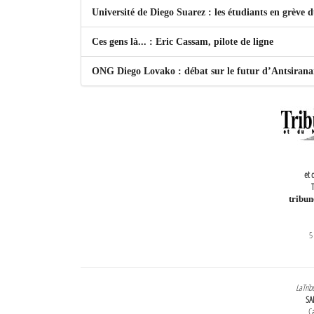
Université de Diego Suarez : les étudiants en grève 
Ces gens là... : Eric Cassam, pilote de ligne
ONG Diego Lovako : débat sur le futur d’Antsiran
et 
T
tribu
5
LaTrib
SA
Ca