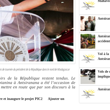
Mahavoka
Antsiran
Antsiran
accident
Vol à la
Antsira
ours de tournée du président de la République dans le nord de Madagascar
Vols de
impliqu
oirs de la République restent tendus. Le
anina à Antsiranana a été l’occasion de
à mettre en route que par son discours à la
Antsira
re et inaugure le projet PIC2
Ajouter un