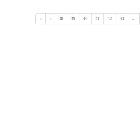
«
‹
38
39
40
41
42
43
...