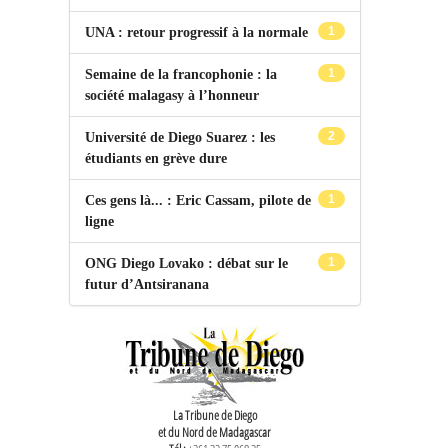
1
UNA : retour progressif à la normale
1
Semaine de la francophonie : la
société malagasy à l’honneur
2
Université de Diego Suarez : les
étudiants en grève dure
1
Ces gens là... : Eric Cassam, pilote de
ligne
1
ONG Diego Lovako : débat sur le
futur d’Antsiranana
La Tribune de Diego
et du Nord de Madagascar