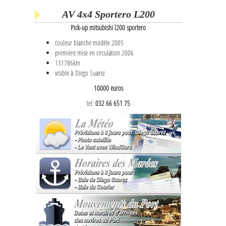
AV 4x4 Sportero L200
Pick-up mitsubishi l200 sportero
couleur blanche modèle 2005
première mise en circulation 2006
131786km
visible à Diego Suarez
10000 euros
tel:
032 66 651 75