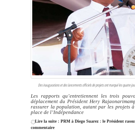
Des inaugurations et des lancements officiels de projets ont marqué les quatre j
Les rapports qu’entretiennent les trois pouv
déplacement du Président Hery Rajaonarimampi
rassurer la population, autant par les projets 
place de l’Indépendance
Lire la suite : PRM à Diego Suarez : le Président rassu
commentaire