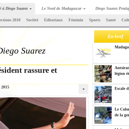
té à Diego Suarez
Le Nord de Madagascar
Diego Suarez Prati
ections 2018
Société
Editoriaux
Féminin
Sports
Santé
Cul
En bref
Madagasc
 Diego Suarez
sident rassure et
Antsiran
légion é
n 2015
Escale d
Le Colo
de la g