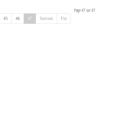
Page 47 sur 47
45
46
47
Suivant
Fin