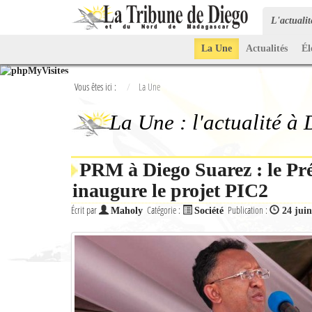
L'actuali
La Une
Actualités
Él
Vous êtes ici :
La Une
La Une : l'actualité à
PRM à Diego Suarez : le Pré
inaugure le projet PIC2
Écrit par
Catégorie :
Publication :
Maholy
Société
24 jui