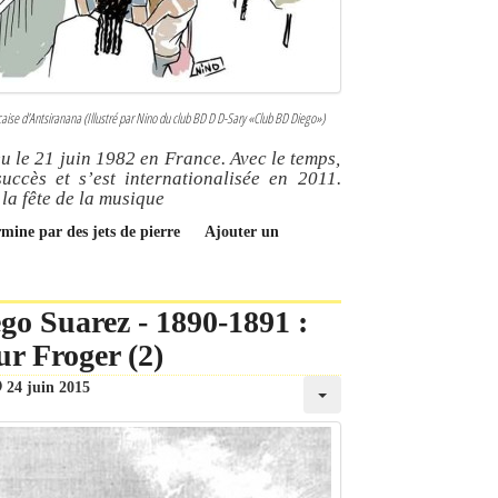
ncaise d'Antsiranana (Illustré par Nino du club BD D D-Sary «Club BD Diego»)
eu le 21 juin 1982 en France. Avec le temps,
uccès et s’est internationalisée en 2011.
la fête de la musique
rmine par des jets de pierre
Ajouter un
go Suarez - 1890-1891 :
r Froger (2)
24 juin 2015