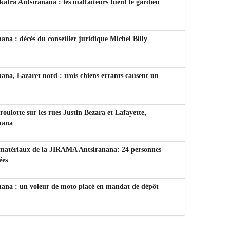
tra Antsiranana : les malfaiteurs tuent le gardien
ana : décès du conseiller juridique Michel Billy
ana, Lazaret nord : trois chiens errants causent un
 roulotte sur les rues Justin Bezara et Lafayette,
nana
 matériaux de la JIRAMA Antsiranana: 24 personnes
ées
nana : un voleur de moto placé en mandat de dépôt