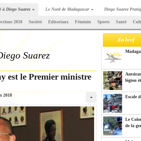
té à Diego Suarez
Le Nord de Madagascar
Diego Suarez Prati
ections 2018
Société
Editoriaux
Féminin
Sports
Santé
Cul
En bref
Madagasc
 Diego Suarez
 est le Premier ministre
Antsiran
légion é
in 2018
Escale d
Le Colo
de la g