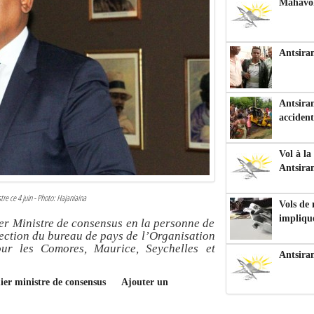
Mahavoka
Antsiran
Antsiran
accident
Vol à la
Antsira
re ce 4 juin - Photo: Hajaniaina
Vols de
impliqu
er Ministre de consensus en la personne de
rection du bureau de pays de l’Organisation
our les Comores, Maurice, Seychelles et
Antsira
mier ministre de consensus
Ajouter un