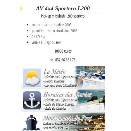
AV 4x4 Sportero L200
Pick-up mitsubishi l200 sportero
couleur blanche modèle 2005
première mise en circulation 2006
131786km
visible à Diego Suarez
10000 euros
tel:
032 66 651 75