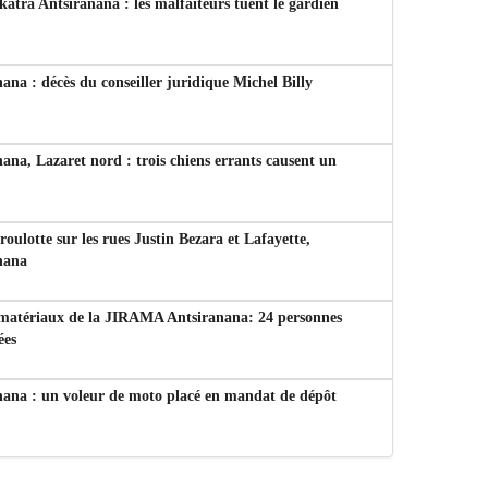
tra Antsiranana : les malfaiteurs tuent le gardien
ana : décès du conseiller juridique Michel Billy
ana, Lazaret nord : trois chiens errants causent un
 roulotte sur les rues Justin Bezara et Lafayette,
nana
 matériaux de la JIRAMA Antsiranana: 24 personnes
ées
nana : un voleur de moto placé en mandat de dépôt