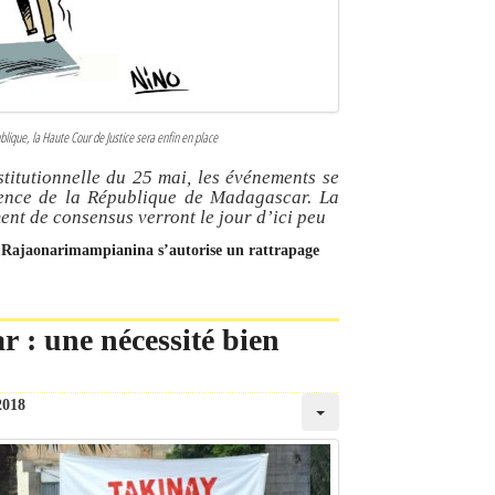
lique, la Haute Cour de Justice sera enfin en place
titutionnelle du 25 mai, les événements se
dence de la République de Madagascar. La
nt de consensus verront le jour d’ici peu
e : Rajaonarimampianina s’autorise un rattrapage
r : une nécessité bien
2018