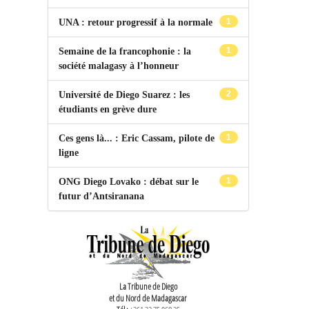
1
UNA : retour progressif à la normale
1
Semaine de la francophonie : la
société malagasy à l’honneur
2
Université de Diego Suarez : les
étudiants en grève dure
1
Ces gens là... : Eric Cassam, pilote de
ligne
1
ONG Diego Lovako : débat sur le
futur d’Antsiranana
La Tribune de Diego
et du Nord de Madagascar