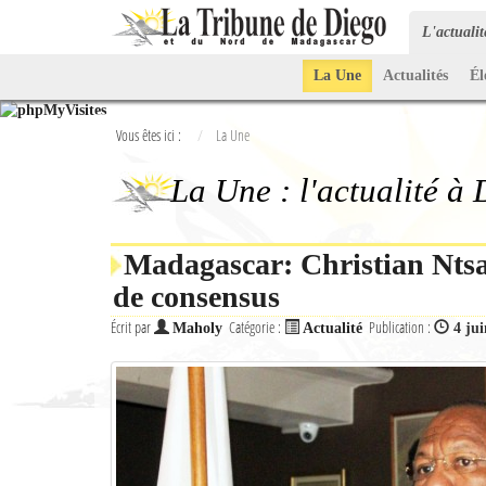
L'actuali
La Une
Actualités
Él
Vous êtes ici :
La Une
La Une : l'actualité à
Madagascar: Christian Ntsay
de consensus
Écrit par
Catégorie :
Publication :
Maholy
Actualité
4 ju