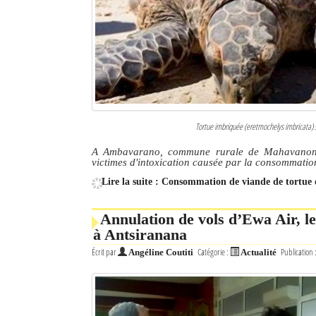
Culture
Economie
Brèves
Le Nord de Madagascar
Tortue imbriquée (eretmochelys imbricata) 
Avions
A Ambavarano, commune rurale de Mahavanona,
victimes d'intoxication causée par la consommatio
Météo
Lire la suite : Consommation de viande de tortu
Marées
Annulation de vols d’Ewa Air, l
Le Port
à Antsiranana
Écrit par
Catégorie :
Publication 
Angéline Coutiti
Actualité
La Ville
L'actualité du tourisme
Histoire