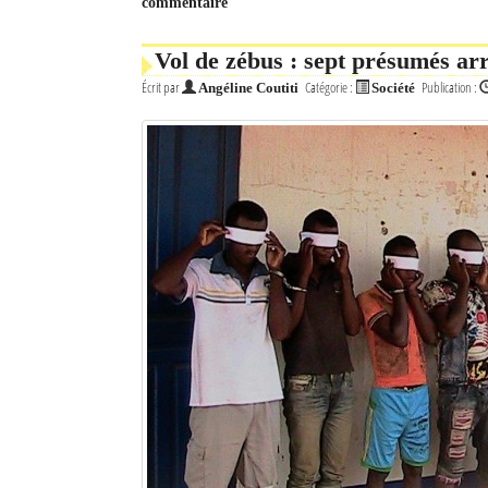
commentaire
Mot de passe
Vol de zébus : sept présumés arr
Écrit par
Catégorie :
Publication :
Angéline Coutiti
Société
Se souvenir de moi
Connexion
Identifiant oublié ?
Mot de passe oublié ?