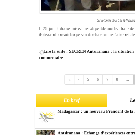
Les retraités de la SECREN demand
Le 20e jour de chaque mois est une date pénible pour les retraités de 
ils devraient percevoir leur pension de retraite comme d’autres retraités
Lire la suite : SECREN Antsiranana : la situation 
commentaire
«
‹
5
6
7
8
...
En bref
Le
Madagascar : un nouveau Président de la 
Antsiranana : Echange d’expériences entre