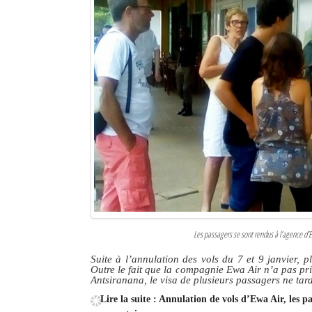
Sites touristiques
Diego Suarez Pratique
Adresses utiles
Vie pratique
Les Petites Annonces
La Tribune de Diego en PDF
Mon compte
Contacts
Les passagers se sont rendus à l’agence d’Ew
Suite à l’annulation des vols du 7 et 9 janvier,
Se connecter
Outre le fait que la compagnie Ewa Air n’a pas pri
Antsiranana, le visa de plusieurs passagers ne tar
Identifiant
Lire la suite : Annulation de vols d’Ewa Air, les 