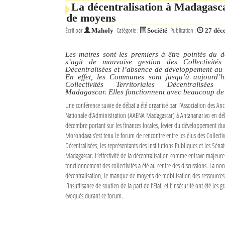
La décentralisation à Madagasca
de moyens
Écrit par
Catégorie :
Publication :
Maholy
Société
27 déc
Les maires sont les premiers à être pointés du do
s’agit de mauvaise gestion des Collectivités T
Décentralisées et l’absence de développement au 
En effet, les Communes sont jusqu’à aujourd’hu
Collectivités Territoriales Décentralisées
Madagascar. Elles fonctionnent avec beaucoup de
Une conférence suivie de débat a été organisé par l’Association des Anc
Nationale d’Administration (AAENA Madagascar) à Antananarivo en dé
décembre portant sur les finances locales, levier du développement du
Morondava s’est tenu le forum de rencontre entre les élus des Collectivi
Décentralisées, les représentants des Institutions Publiques et les Séna
Madagascar. L’effectivité de la décentralisation comme entrave majeur
fonctionnement des collectivités a été au centre des discussions. La non-
décentralisation, le manque de moyens de mobilisation des ressources f
l’insuffisance de soutien de la part de l’Etat, et l’insécurité ont été les
évoqués durant ce forum.