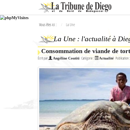
Ok
Vous êtes ici :
La Une
L'actualité à Diego Suarez
La Une : l'actualité à Di
La Une
Consommation de viande de tor
Actualités
Écrit par
Catégorie :
Publication 
Angéline Coutiti
Actualité
Élections 2018
Société
Editoriaux
Féminin
Sports
Santé