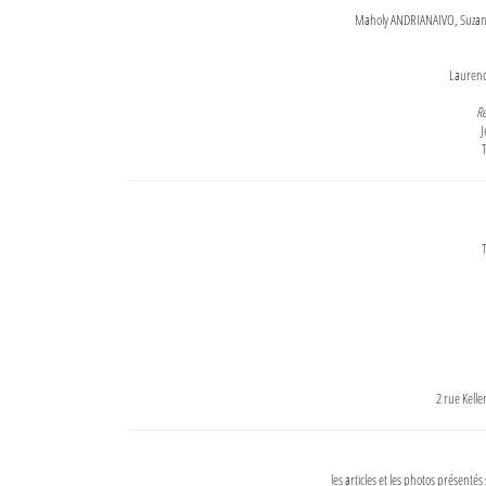
Maholy ANDRIANAIVO, Suzanne
Lauren
Re
J
T
T
2 rue Kell
les articles et les photos présentés