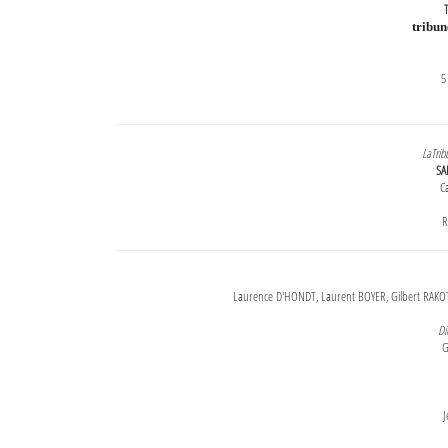
T
tribu
5
LaTrib
SA
Ca
R
Laurence D'HONDT, Laurent BOYER, Gilbert RAKOT
Di
G
J