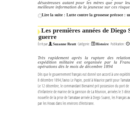
désastreuses autant pour les mères que pour leu
meilleure information de la jeunesse sur ces risque
Lire la suite : Lutte contre la grossesse précoce : 
Les premières années de Diego S
guerre
Écrit par
Catégorie :
Publication :
Suzanne Reutt
Histoire
Très rapidement après la rupture des relatio
expédition militaire est organisée par la Fr
opérations dès le mois de décembre 1894
Dès que le gouvernement français eut donné son accord à une expéditi
8 décembre 1894,l’aviso Le Papin, posté à Maurice partit pour Tamatav
Le 12 décembre, le commandant Bienaimé prit possession du port de l
d’infanterie de marine de la garnison de La Réunion, arrivées le 3 déce
nouvelle de la prise de Tamatave arrivée à Diego Suarez, les Français a
par les Hovas dans les environs d’Antsirane.