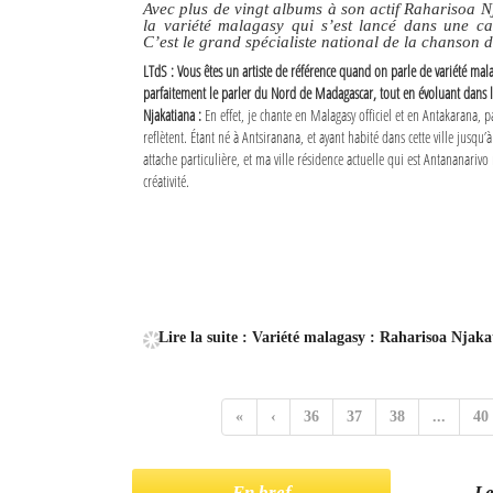
Avec plus de vingt albums à son actif Raharisoa N
la variété malagasy qui s’est lancé dans une ca
C’est le grand spécialiste national de la chanson 
LTdS : Vous êtes un artiste de référence quand on parle de variété mala
parfaitement le parler du Nord de Madagascar, tout en évoluant dans la 
Njakatiana :
En effet, je chante en Malagasy officiel et en Antakarana, 
reflètent. Étant né à Antsiranana, et ayant habité dans cette ville jusqu’à
attache particulière, et ma ville résidence actuelle qui est Antananarivo
créativité.
Lire la suite : Variété malagasy : Raharisoa Njaka
«
‹
36
37
38
...
40
En bref
Le