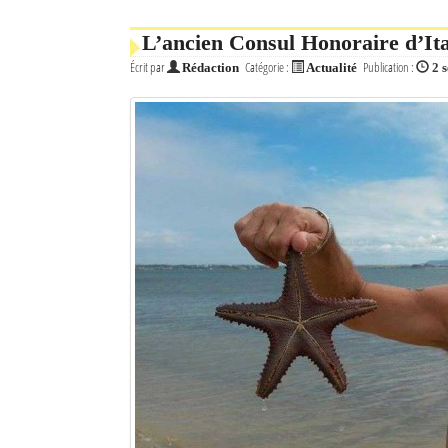
Mot de passe
L’ancien Consul Honoraire d’Ita
Écrit par
Catégorie :
Publication :
Rédaction
Actualité
2 
Se souvenir de moi
Connexion
Identifiant oublié ?
Mot de passe oublié ?