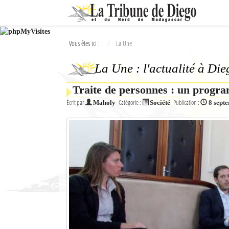
Ok
Vous êtes ici :
La Une
L'actualité à Diego Suarez
La Une : l'actualité à Di
La Une
Traite de personnes : un progra
Actualités
Écrit par
Catégorie :
Publication :
Maholy
Société
8 sept
Élections 2018
Société
Editoriaux
Féminin
Sports
Santé