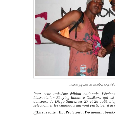
Sites touristiques
Diego Suarez Pratique
Adresses utiles
Vie pratique
Les Petites Annonces
La Tribune de Diego en PDF
Mon compte
Les deux gagnants des sélections, Jordy et Bob
Contacts
Pour cette troisième édition nationale, l’évé
L’association Bboying Initiative Gasikara qui est
Se connecter
danseurs de Diego Suarez les 27 et 28 août. L’a
sélectionner les candidats qui vont participer à l
Identifiant
Lire la suite : Hot Pro Street : l’évènement break