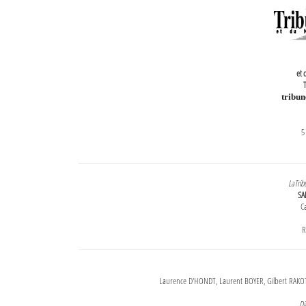
et 
T
tribu
5
LaTrib
SA
Ca
R
Laurence D'HONDT, Laurent BOYER, Gilbert RAKOT
Di