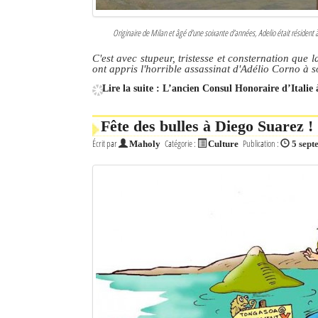
Originaire de Milan et âgé d'une soixante d'années, Adelio était résident
C'est avec stupeur, tristesse et consternation qu
ont appris l'horrible assassinat d'Adélio Corno à 
Lire la suite : L’ancien Consul Honoraire d’Italie 
Fête des bulles à Diego Suarez !
Écrit par
Catégorie :
Publication :
Maholy
Culture
5 sep