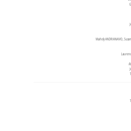
G
J
Maholy ANDRIANAIVO, Suzanne
Lauren
Re
J
T
T