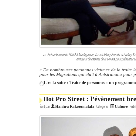
Culture
Economie
Brèves
Le Nord de Madagascar
Le chef de bureau de l’OIM à Madagascar, Daniel Silva y Poveda et Audrey Ram
directeur de cabinet de la DIANA pour présenter aux
Avions
« De nombreuses personnes victimes de la traite l
Météo
pour les Migrations qui était à Antsiranana pour 
Lire la suite : Traite de personnes : un programme
Marées
Le Port
Hot Pro Street : l’évènement br
Écrit par
Catégorie :
Publi
Hanitra Rakotomalala
Culture
La Ville
L'actualité du tourisme
Histoire