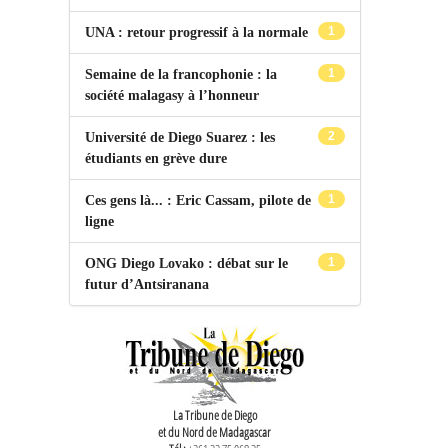
1
UNA : retour progressif à la normale
1
Semaine de la francophonie : la
société malagasy à l’honneur
2
Université de Diego Suarez : les
étudiants en grève dure
1
Ces gens là... : Eric Cassam, pilote de
ligne
1
ONG Diego Lovako : débat sur le
futur d’Antsiranana
La Tribune de Diego
et du Nord de Madagascar