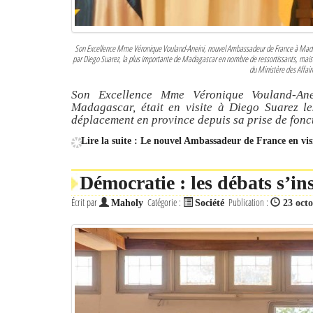
Son Excellence Mme Véronique Vouland-Aneini, nouvel Ambassadeur de France à Mada
par Diego Suarez, la plus importante de Madagascar en nombre de ressortissants, mais é
du Ministère des Affai
Son Excellence Mme Véronique Vouland-An
Madagascar, était en visite à Diego Suarez l
déplacement en province depuis sa prise de fonc
Lire la suite : Le nouvel Ambassadeur de France en vis
Démocratie : les débats s’in
Écrit par
Catégorie :
Publication :
Maholy
Société
23 oct