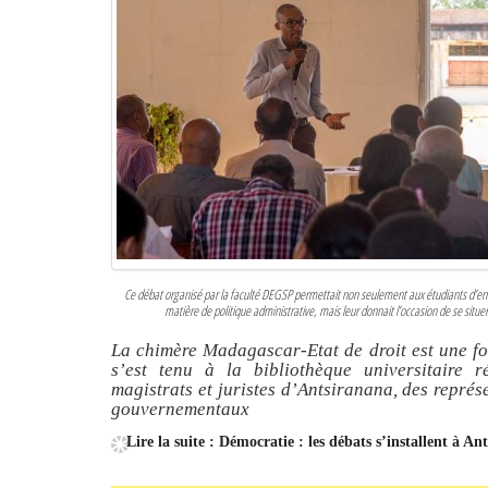
Ce débat organisé par la faculté DEGSP permettait non seulement aux étudiants d’ent
matière de politique administrative, mais leur donnait l’occasion de se situe
La chimère Madagascar-Etat de droit est une foi
s’est tenu à la bibliothèque universitaire ré
magistrats et juristes d’Antsiranana, des repré
gouvernementaux
Lire la suite : Démocratie : les débats s’installent à An