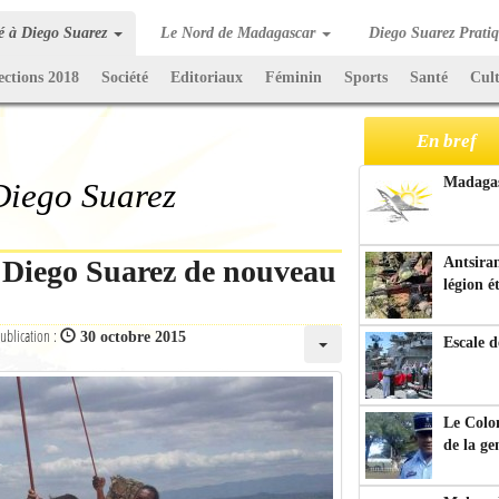
té à Diego Suarez
Le Nord de Madagascar
Diego Suarez Prati
ections 2018
Société
Editoriaux
Féminin
Sports
Santé
Cul
En bref
Madagasc
 Diego Suarez
e Diego Suarez de nouveau
Antsiran
légion é
ublication :
30 octobre 2015
Escale d
Le Colo
de la g