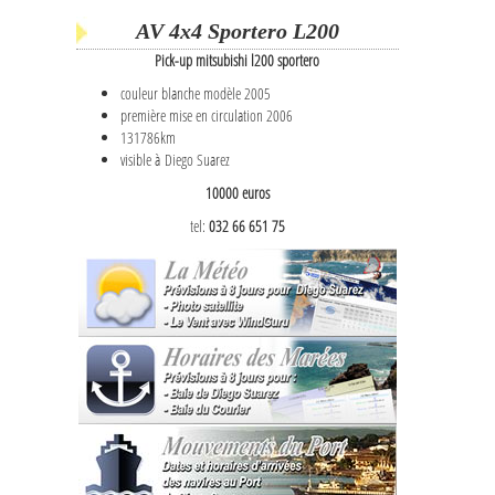
AV 4x4 Sportero L200
Pick-up mitsubishi l200 sportero
couleur blanche modèle 2005
première mise en circulation 2006
131786km
visible à Diego Suarez
10000 euros
tel:
032 66 651 75