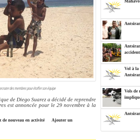
Mahavoka
Antsiran
Antsiran
accident
Vol à la
Antsira
e recruter des membres pour étoffer son équipe
Vols de
impliqu
ique de Diego Suarez a décidé de reprendre
res est annoncée pour le 29 novembre à la
Antsira
ez de nouveau en activité
Ajouter un