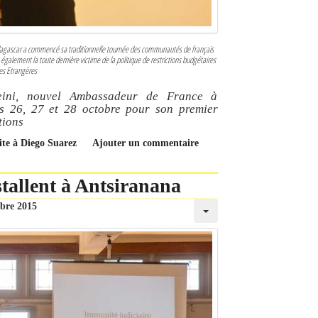
gascar a commencé sa traditionnelle tournée des communautés de français
galement la toute dernière victime de la politique de restrictions budgétaires
res Etrangères
eini, nouvel Ambassadeur de France à
es 26, 27 et 28 octobre pour son premier
tions
ite à Diego Suarez
Ajouter un commentaire
stallent à Antsiranana
obre 2015