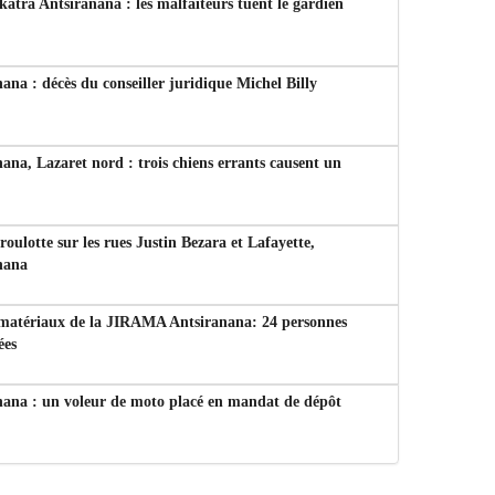
tra Antsiranana : les malfaiteurs tuent le gardien
ana : décès du conseiller juridique Michel Billy
ana, Lazaret nord : trois chiens errants causent un
 roulotte sur les rues Justin Bezara et Lafayette,
nana
 matériaux de la JIRAMA Antsiranana: 24 personnes
ées
nana : un voleur de moto placé en mandat de dépôt