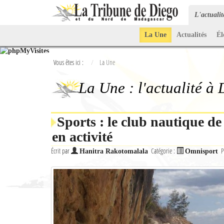
L'actuali
La Une
Actualités
Él
Vous êtes ici :
La Une
La Une : l'actualité à
Sports : le club nautique d
en activité
Écrit par
Catégorie :
P
Hanitra Rakotomalala
Omnisport