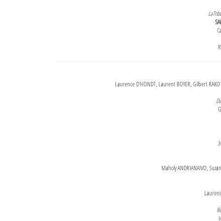
LaTrib
SA
Ca
R
Laurence D'HONDT, Laurent BOYER, Gilbert RAKOT
Di
G
J
Maholy ANDRIANAIVO, Suzanne
Lauren
Re
J