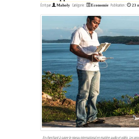
Écrit par
Catégorie :
Publication :
Maholy
Economie
23 
Sites touristiques
Diego Suarez Pratique
Adresses utiles
Vie pratique
Les Petites Annonces
La Tribune de Diego en PDF
Mon compte
Contacts
Se connecter
Identifiant
En cherchant à suivre le niveau international en matière audio et vidéo. Les pr