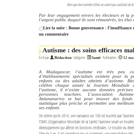
Bien que bon nombre d’élus ne soient pas satisfaits de le
Par leur engagement envers les électeurs et la po
l’argent public duquel ils sont rémunérés, les élus
Lire la suite : Bonne gouvernance : l’insuffisance d
un commentaire
Autisme : des soins efficaces m
Écrit par
Catégorie :
Publication :
Rédaction
Santé
12 ma
A Madagascar, l’autisme est très peu c
d’établissements spécialisés existent pour la 
enfants ou des adultes atteints d’autisme. B
célèbre chaque année la Journée Mondiale de
l’autisme, il n’existe aucune données précis
personnes touchées. L’association Auti
Antananarivo se bat pour trouver des fonds 
statistique plus précise et permettre une meilleu
ses enfants
On estime qu’en 2014, une naissance sur 100 est touchée par l’autis
l’OMS (Organisation Mondiale de la Santé) l’autisme serait un trouble
développement qui affecte les fonctions cérébrales. Ce trouble du dév
l’âge de 3 an, il est caractérisé par un isolement, une perturbation des 