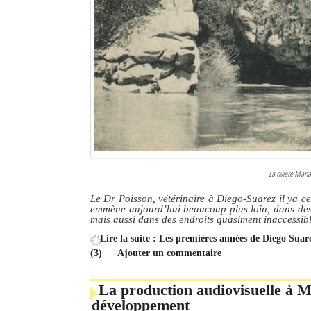
Culture
Economie
Brèves
Le Nord de Madagascar
Avions
Météo
La rivière Mana
Marées
Le Dr Poisson, vétérinaire à Diego-Suarez il ya cen
emmène aujourd’hui beaucoup plus loin, dans des r
mais aussi dans des endroits quasiment inaccessib
Le Port
Lire la suite : Les premières années de Diego Sua
La Ville
(3)
Ajouter un commentaire
L'actualité du tourisme
La production audiovisuelle à M
développement
Histoire