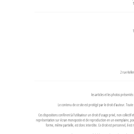
T
T
2 rue Kell
les articles et les photos présentés
Le contenu de ce site est protégé par le droit d'auteur. Toute 
Ces dispositions confèrent à l'utilisateur un droit d'usage privé, non collectif
représentation sur écran monoposte et de reproduction en un exemplaire, pour
forme, même partielle, est donc interdite. Ce droit est personnel, il est r