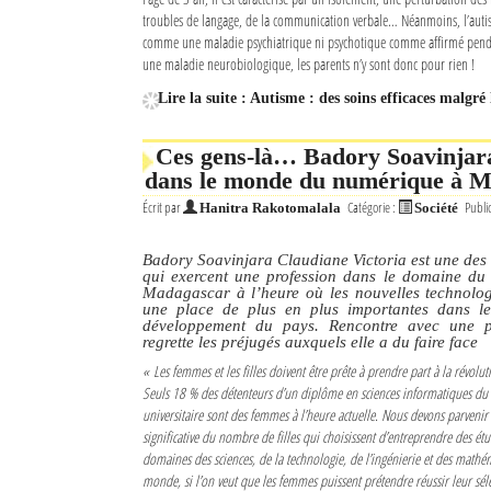
troubles de langage, de la communication verbale… Néanmoins, l’autis
comme une maladie psychiatrique ni psychotique comme affirmé pend
une maladie neurobiologique, les parents n’y sont donc pour rien !
Lire la suite : Autisme : des soins efficaces malgr
Ces gens-là… Badory Soavinjara
dans le monde du numérique à 
Écrit par
Catégorie :
Publi
Hanitra Rakotomalala
Société
Badory Soavinjara Claudiane Victoria est une des
qui exercent une profession dans le domaine du
Madagascar à l’heure où les nouvelles technolo
une place de plus en plus importantes dans le
développement du pays. Rencontre avec une p
regrette les préjugés auxquels elle a du faire face
« Les femmes et les filles doivent être prête à prendre part à la révol
Seuls 18 % des détenteurs d’un diplôme en sciences informatiques du 
universitaire sont des femmes à l’heure actuelle. Nous devons parvenir
significative du nombre de filles qui choisissent d’entreprendre des étu
domaines des sciences, de la technologie, de l’ingénierie et des mathé
monde, si l’on veut que les femmes puissent prétendre réussir leur sé