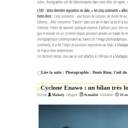
scène, chorégraphes ont été déterminantes dans mon désir de capter, d
LTdD : Votre dernière exposition en date, « les cinq continents » véhi
Denis Rion :
Cinq continents : une foison de cultures, de mode de vie,
rythmes… Aller rencontrer "l'autre" dans son art et dans sa vie m'a tou
intéressé. Tenter de ramener quelques essences d'ailleurs pour dire n
que le monde est un. Je mène depuis plusieurs années un travail de m
chorégraphique contemporaine au travers de l'image photographique. Ce
continents, et a été l'objet de plusieurs expositions au Mali, à Madaga
en France bien évidemment.
Ces derniers temps, mes pas se sont attachés à L'Afrique et à Madagasca
Lire la suite : Photographie : Denis Rion, l’œil du
Cyclone Enawo : un bilan très l
Écrit par
Catégorie :
Publication :
Maholy
Actualité
16 m