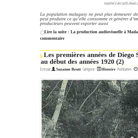
matériel à des tarifs élevés q
Mot de passe
La population malagasy ne peut plus demeurer de
peut produire ce qu’elle consomme et générer d’im
producteurs peuvent exporter aussi
Lire la suite : La production audiovisuelle à Mad
Se souvenir de moi
commentaire
Connexion
Les premières années de Diego S
Identifiant oublié ?
au début des années 1920 (2)
Écrit par
Catégorie :
Publication :
Suzanne Reutt
Histoire
Mot de passe oublié ?