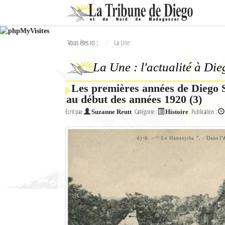
Ok
Vous êtes ici :
La Une
L'actualité à Diego Suarez
La Une : l'actualité à Di
La Une
Les premières années de Diego S
Actualités
au début des années 1920 (3)
Élections 2018
Écrit par
Catégorie :
Publication :
Suzanne Reutt
Histoire
Société
Editoriaux
Féminin
Sports
Santé