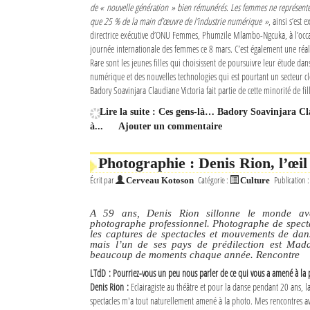
de « nouvelle génération » bien rémunérés. Les femmes ne représente
que 25 % de la main d’œuvre de l’industrie numérique »
, ainsi s’est 
directrice exécutive d’ONU Femmes, Phumzile Mlambo-Ngcuka, à l’occa
journée internationale des femmes ce 8 mars. C’est également une réal
Rare sont les jeunes filles qui choisissent de poursuivre leur étude da
numérique et des nouvelles technologies qui est pourtant un secteur cl
Badory Soavinjara Claudiane Victoria fait partie de cette minorité de fil
Lire la suite : Ces gens-là… Badory Soavinjara 
à...
Ajouter un commentaire
Photographie : Denis Rion, l’œil
Écrit par
Catégorie :
Publication 
Cerveau Kotoson
Culture
A 59 ans, Denis Rion sillonne le monde av
photographe professionnel. Photographe de specta
les captures de spectacles et mouvements de dans
mais l’un de ses pays de prédilection est Mad
beaucoup de moments chaque année. Rencontre
LTdD : Pourriez-vous un peu nous parler de ce qui vous a amené à la 
Denis Rion :
Eclairagiste au théâtre et pour la danse pendant 20 ans, l
spectacles m'a tout naturellement amené à la photo. Mes rencontres ave