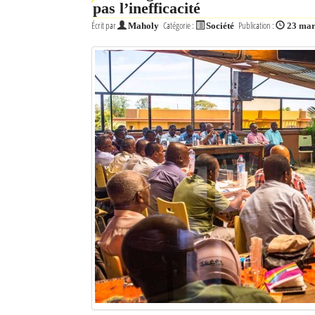
pas l’inefficacité
Écrit par
Catégorie :
Publication :
Maholy
Société
23 mar