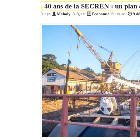
40 ans de la SECREN : un plan d
Écrit par
Catégorie :
Publication :
Maholy
Economie
9 d