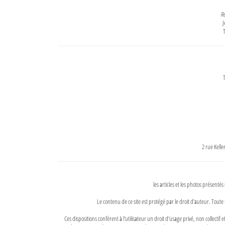
Re
J
T
T
2 rue Kell
les articles et les photos présentés
Le contenu de ce site est protégé par le droit d'auteur. Toute 
Ces dispositions confèrent à l'utilisateur un droit d'usage privé, non collectif