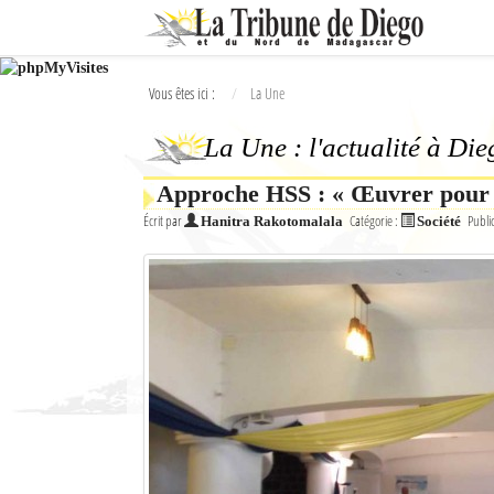
Ok
Vous êtes ici :
La Une
L'actualité à Diego Suarez
La Une : l'actualité à Di
La Une
Approche HSS : « Œuvrer pour u
Actualités
Écrit par
Catégorie :
Publi
Hanitra Rakotomalala
Société
Élections 2018
Société
Editoriaux
Féminin
Sports
Santé