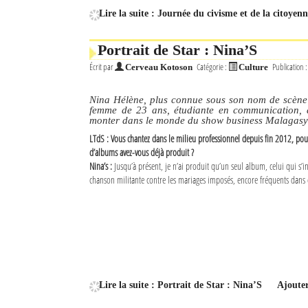
Lire la suite : Journée du civisme et de la citoyen
Portrait de Star : Nina’S
Écrit par
Catégorie :
Publication 
Cerveau Kotoson
Culture
Nina Hélène, plus connue sous son nom de scène «
femme de 23 ans, étudiante en communication, d
monter dans le monde du show business Malagasy
LTdS : Vous chantez dans le milieu professionnel depuis fin 2012, po
d’albums avez-vous déjà produit ?
Nina’s :
Jusqu’à présent, je n’ai produit qu’un seul album, celui qui s’i
chanson militante contre les mariages imposés, encore fréquents dans 
Lire la suite : Portrait de Star : Nina’S
Ajoute