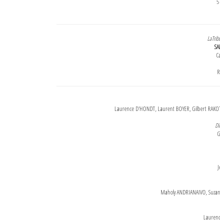
5
LaTrib
SA
Ca
R
Laurence D'HONDT, Laurent BOYER, Gilbert RAKOT
Di
G
J
Maholy ANDRIANAIVO, Suzanne
Lauren