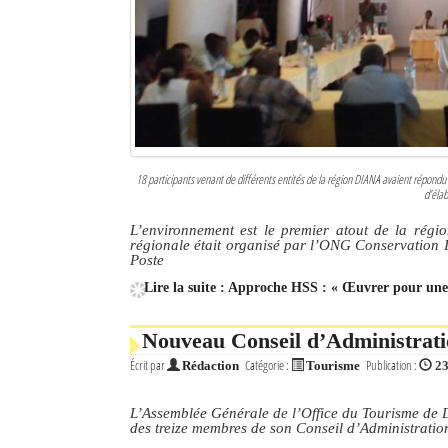
Culture
Economie
Brèves
Le Nord de Madagascar
18 participants venant de différents entités de la région DIANA avaient répondu p
d’éla
Avions
L’environnement est le premier atout de la régi
Météo
régionale était organisé par l’ONG Conservation I
Poste
Marées
Lire la suite : Approche HSS : « Œuvrer pour une 
Le Port
Nouveau Conseil d’Administrati
La Ville
Écrit par
Catégorie :
Publication :
Rédaction
Tourisme
23
L'actualité du tourisme
L’Assemblée Générale de l’Office du Tourisme de 
des treize membres de son Conseil d’Administratio
Histoire