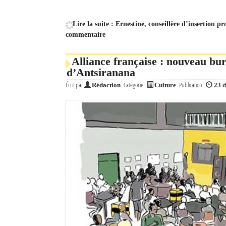
Mot de passe
Lire la suite : Ernestine, conseillère d’insertion
commentaire
Se souvenir de moi
Alliance française : nouveau bur
d’Antsiranana
Connexion
Écrit par
Catégorie :
Publication :
Rédaction
Culture
23 
Identifiant oublié ?
Mot de passe oublié ?