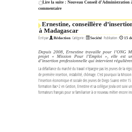
Lire la suite : Nouveau Conseil d’Administration 
commentaire
Sites touristiques
Ernestine, conseillère d’inserti
Diego Suarez Pratique
à Madagascar
Écrit par
Catégorie :
Publication :
Adresses utiles
Rédaction
Société
15 d
Vie pratique
Depuis 2008, Ernestine travaille pour l’ONG M
projet « Mission Pour l’Emploi », elle est u
d’insertion professionnelle qui intervient régulièr
Les Petites Annonces
La défaillance du marché du travail n’épargne pas les jeunes de la ré
de première insertion, instabilité, chômage. C’est pourquoi la Missio
La Tribune de Diego en PDF
l’insertion économique et sociale des jeunes de Diego Suarez entre 15 
formation Bac+2 en Gestion, Ernestine et sa collègue Joséa ont suivi u
Mon compte
formateurs français pour se familiariser à ce nouveau métier encore i
Contacts
Se connecter
Identifiant