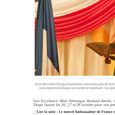
Sites touristiques
Diego Suarez Pratique
Adresses utiles
Vie pratique
Les Petites Annonces
La Tribune de Diego en PDF
Mon compte
Son Excellence Mme Véronique Vouland-Aneini, nouvel Ambassadeur de France 
Contacts
la plus importante de Madagascar en nombre de ressortissants, mais égalemen
Se connecter
Son Excellence Mme Véronique Vouland-Aneini, n
Diego Suarez les 26, 27 et 28 octobre pour son pr
Identifiant
Lire la suite : Le nouvel Ambassadeur de France e