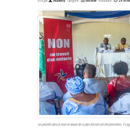
Écrit par
Catégorie :
Publication :
Maholy
Société
29 oct
Les priorités dans la mise en œuvre de ce plan d’action ont été présentées. Il s’agi