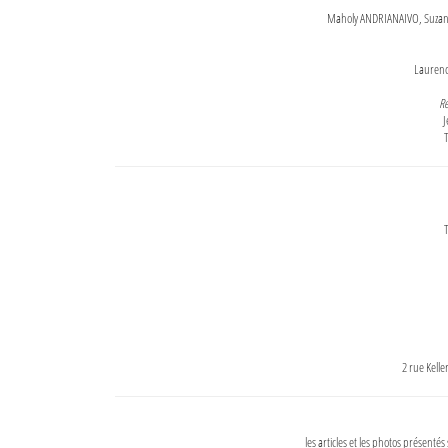
Maholy ANDRIANAIVO, Suzanne
Lauren
Re
J
T
T
2 rue Kell
les articles et les photos présentés