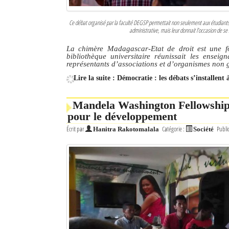
Ce débat organisé par la faculté DEGSP permettait non seulement aux étudiants 
administrative, mais leur donnait l’occasion de se 
La chimère Madagascar-Etat de droit est une fo
bibliothèque universitaire réunissait les enseign
représentants d’associations et d’organismes no
Lire la suite : Démocratie : les débats s’installent
Mandela Washington Fellowship 
pour le développement
Écrit par
Catégorie :
Publi
Hanitra Rakotomalala
Société