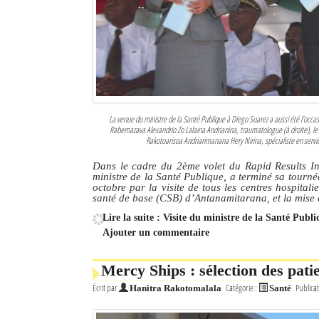
La venue du ministre de la Santé Publique à Diego Suarez a aussi été l’occa
Rabemazava Alexandrio Zo Lalaina Andrianina, traumatologue (à droite), l
Rakotoarisoa Andriarimanana Hery Nirina, spécialiste en service
Dans le cadre du 2ème volet du Rapid Results In
ministre de la Santé Publique, a terminé sa tourn
octobre par la visite de tous les centres hospitali
santé de base (CSB) d’Antanamitarana, et la mise e
Lire la suite : Visite du ministre de la Santé Pub
Ajouter un commentaire
Mercy Ships : sélection des pati
Écrit par
Catégorie :
Publicat
Hanitra Rakotomalala
Santé