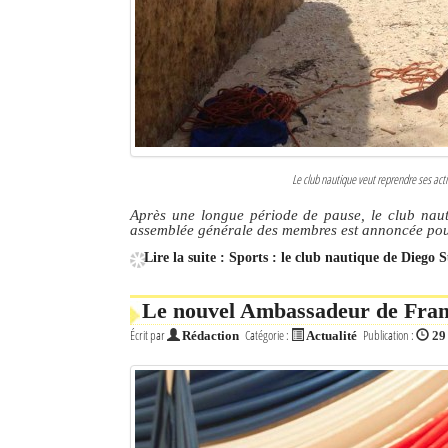
Culture
Economie
Brèves
Le Nord de Madagascar
Le club nautique veut reprendre ses act
Avions
Après une longue période de pause, le club naut
assemblée générale des membres est annoncée pou
Météo
Lire la suite : Sports : le club nautique de Diego 
Marées
Le nouvel Ambassadeur de Franc
Le Port
Écrit par
Catégorie :
Publication :
Rédaction
Actualité
29
La Ville
L'actualité du tourisme
Histoire