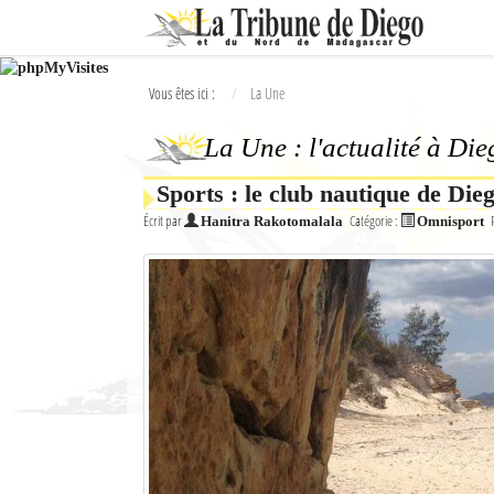
Ok
Vous êtes ici :
La Une
L'actualité à Diego Suarez
La Une : l'actualité à Di
La Une
Sports : le club nautique de Die
Actualités
Écrit par
Catégorie :
Hanitra Rakotomalala
Omnisport
Élections 2018
Société
Editoriaux
Féminin
Sports
Santé