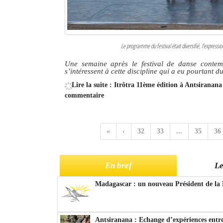
Le programme du festival était diversifié, l’expressi
Une semaine après le festival de danse contem
s’intéressent à cette discipline qui a eu pourtant d
Lire la suite : Itrôtra 11ème édition à Antsiranan
commentaire
«
‹
32
33
...
35
36
En bref
Le
Madagascar : un nouveau Président de la 
Antsiranana : Echange d’expériences entre