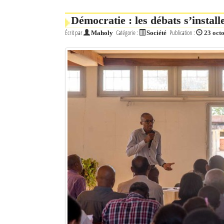
Mot de passe
Démocratie : les débats s’instal
Écrit par
Catégorie :
Publication :
Maholy
Société
23 oct
Se souvenir de moi
Connexion
Identifiant oublié ?
Mot de passe oublié ?