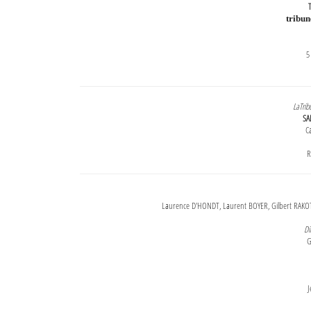
T
tribu
5
LaTrib
SA
Ca
R
Laurence D'HONDT, Laurent BOYER, Gilbert RAKOT
Di
G
J