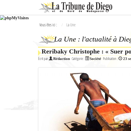
Ok
Vous êtes ici :
La Une
L'actualité à Diego Suarez
La Une : l'actualité à Di
La Une
Reribaky Christophe : « Suer po
Actualités
Écrit par
Catégorie :
Publication :
Rédaction
Société
23 s
Élections 2018
Société
Editoriaux
Féminin
Sports
Santé