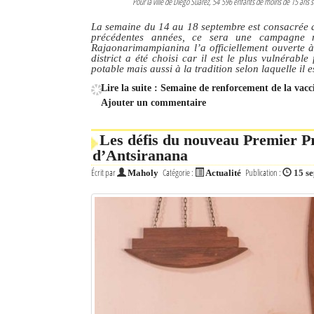
Pour la ville de Diego Suarez, 54 596 enfants de moins de 15 ans 
La semaine du 14 au 18 septembre est consacrée a
précédentes années, ce sera une campagne n
Rajaonarimampianina l’a officiellement ouverte 
district a été choisi car il est le plus vulnérabl
potable mais aussi à la tradition selon laquelle il e
Lire la suite : Semaine de renforcement de la vacc
Ajouter un commentaire
Les défis du nouveau Premier Pr
d’Antsiranana
Écrit par
Catégorie :
Publication :
Maholy
Actualité
15 s