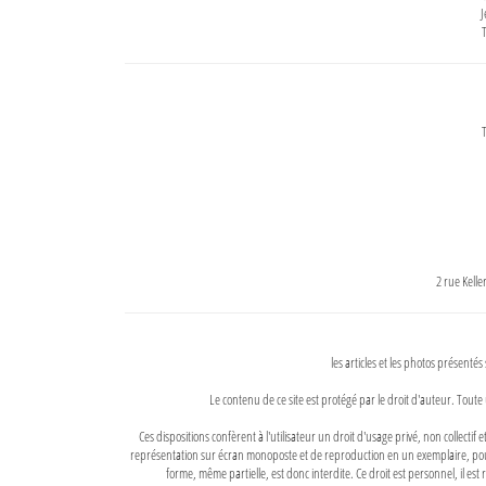
J
T
T
2 rue Kell
les articles et les photos présentés
Le contenu de ce site est protégé par le droit d'auteur. Toute 
Ces dispositions confèrent à l'utilisateur un droit d'usage privé, non collectif
représentation sur écran monoposte et de reproduction en un exemplaire, pour
forme, même partielle, est donc interdite. Ce droit est personnel, il est r