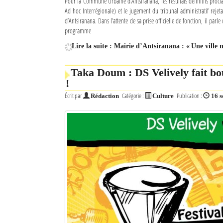
Pour la Commune Urbaine d’Antsiranana, les résultats définitifs procl
Ad hoc Interrégionale) et le jugement du tribunal administratif rejet
Mot de passe
d’Antsiranana. Dans l’attente de sa prise officielle de fonction, il parl
programme
Lire la suite : Mairie d’Antsiranana : « Une ville
Se souvenir de moi
Taka Doum : DS Velively fait bo
Connexion
!
Identifiant oublié ?
Écrit par
Catégorie :
Publication :
Rédaction
Culture
16 
Mot de passe oublié ?