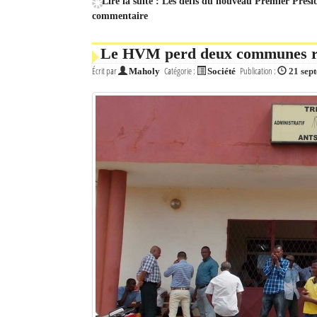
Lire la suite : Les défis du nouveau Premier Prés
commentaire
Le HVM perd deux communes rur
Écrit par
Catégorie :
Publication :
Maholy
Société
21 sep