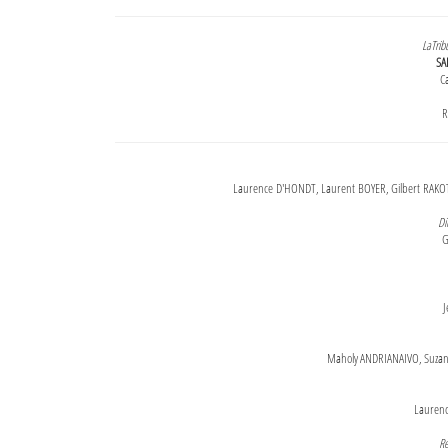
LaTrib
SA
Ca
R
Laurence D'HONDT, Laurent BOYER, Gilbert RAKOT
Di
G
J
Maholy ANDRIANAIVO, Suzanne
Lauren
Re