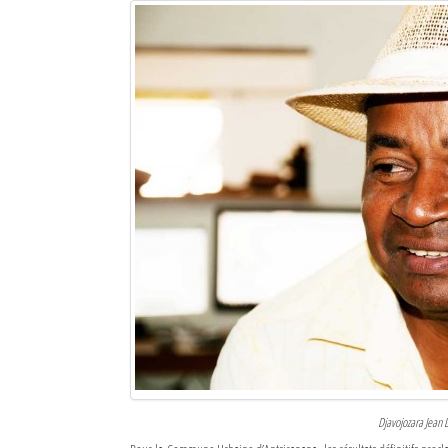
Sites touristiques
Diego Suarez Pratique
Adresses utiles
Vie pratique
Les Petites Annonces
La Tribune de Diego en PDF
Mon compte
Contacts
Se connecter
Identifiant
Djavojozara Jean 