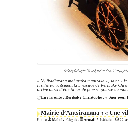
Culture
Economie
Brèves
Le Nord de Madagascar
Avions
Météo
Reribaky Christophe (41 ans), porteur d’eau à temps plein,
Marées
« Ny fitadiavana mahazaka maniraka », soit : « le
justifie parfaitement la présence de Reribaky Chris
arrive aussi d’être tireur de pousse-pousse ou vi
Le Port
Lire la suite : Reribaky Christophe : « Suer pour 
La Ville
Mairie d’Antsiranana : « Une vi
L'actualité du tourisme
Écrit par
Catégorie :
Publication :
Maholy
Actualité
22 s
Histoire