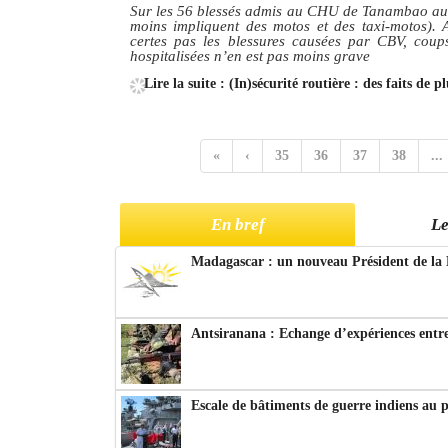
Sur les 56 blessés admis au CHU de Tanambao au moi
moins impliquent des motos et des taxi-motos). A
certes pas les blessures causées par CBV, coups
hospitalisées n’en est pas moins grave
Lire la suite : (In)sécurité routière : des faits de 
«
‹
35
36
37
38
...
En bref
Le
Madagascar : un nouveau Président de la 
Antsiranana : Echange d’expériences entre
Escale de bâtiments de guerre indiens au 