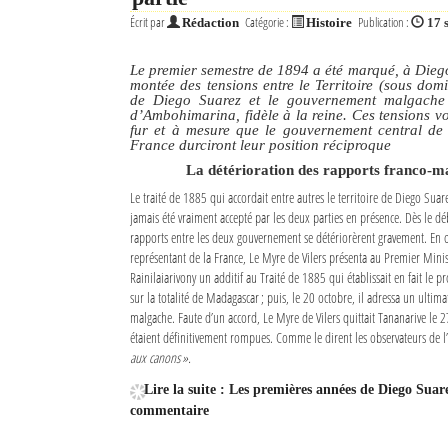
Écrit par
Catégorie :
Publication :
Rédaction
Histoire
17 
Le premier semestre de 1894 a été marqué, à Dieg
montée des tensions entre le Territoire (sous domi
de Diego Suarez et le gouvernement malgache 
d’Ambohimarina, fidèle à la reine. Ces tensions v
fur et à mesure que le gouvernement central de 
France durciront leur position réciproque
La détérioration des rapports franco-m
Le traité de 1885 qui accordait entre autres le territoire de Diego Suare
jamais été vraiment accepté par les deux parties en présence. Dès le d
rapports entre les deux gouvernement se détériorèrent gravement. En 
représentant de la France, Le Myre de Vilers présenta au Premier Mini
Rainilaiarivony un additif au Traité de 1885 qui établissait en fait le pr
sur la totalité de Madagascar ; puis, le 20 octobre, il adressa un ult
malgache. Faute d’un accord, Le Myre de Vilers quittait Tananarive le 2
étaient définitivement rompues. Comme le dirent les observateurs de 
aux canons ».
Lire la suite : Les premières années de Diego Suar
commentaire