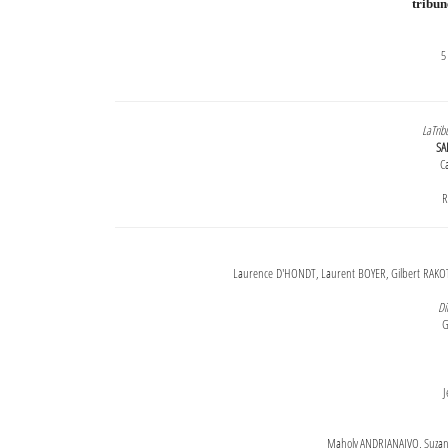
tribu
5
LaTrib
SA
Ca
R
Laurence D'HONDT, Laurent BOYER, Gilbert RAKOT
Di
G
J
Maholy ANDRIANAIVO, Suzanne