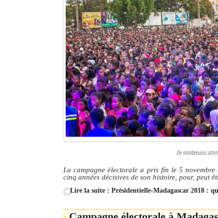
Sites touristiques
Diego Suarez Pratique
Adresses utiles
Vie pratique
Les Petites Annonces
La Tribune de Diego en PDF
Mon compte
De nombreuses attente
Contacts
La campagne électorale a pris fin le 5 novembre 
cinq années décisives de son histoire, pour, peut êt
Se connecter
Lire la suite : Présidentielle-Madagascar 2018 : q
Identifiant
Campagne électorale à Madagasc