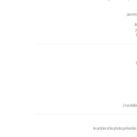
Lauren
Re
J
T
T
2 rue Kell
les articles et les photos présentés