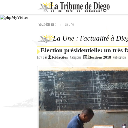
Ok
Vous êtes ici :
La Une
L'actualité à Diego Suarez
La Une : l'actualité à Di
La Une
Election présidentielle: un très 
Actualités
Écrit par
Catégorie :
Publication :
Rédaction
Élections 2018
Élections 2018
Société
Editoriaux
Féminin
Sports
Santé