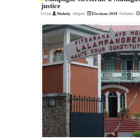
justice
Mot de passe
Écrit par
Catégorie :
Publication :
Maholy
Élections 2018
Se souvenir de moi
Connexion
Identifiant oublié ?
Mot de passe oublié ?