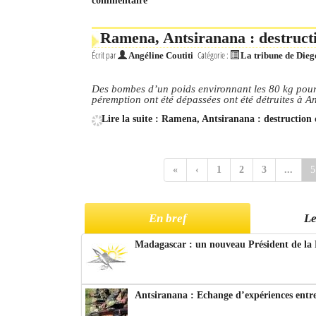
commentaire
Ramena, Antsiranana : destruct
Écrit par
Catégorie :
Angéline Coutiti
La tribune de Dieg
Des bombes d’un poids environnant les 80 kg pour l
péremption ont été dépassées ont été détruites à A
Lire la suite : Ramena, Antsiranana : destruction
«
‹
1
2
3
...
5
En bref
Le
Madagascar : un nouveau Président de la 
Antsiranana : Echange d’expériences entre