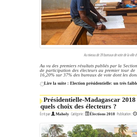
Culture
Economie
Brèves
Le Nord de Madagascar
Au niveau de 39 bureaux de vote de la ville d’
Avions
Au vu des premiers résultats publiés par la Secti
de participation des électeurs au premier tour de l
Météo
16,20% sur 37% des bureaux de vote dont les don
Lire la suite : Election présidentielle: un très fai
Marées
Le Port
Présidentielle-Madagascar 2018 
quels choix des électeurs ?
La Ville
Écrit par
Catégorie :
Publication :
Maholy
Élections 2018
L'actualité du tourisme
Histoire