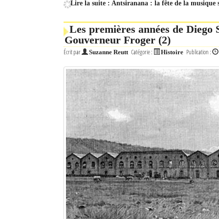
Lire la suite : Antsiranana : la fête de la musique 
Mot de passe
Les premières années de Diego S
Gouverneur Froger (2)
Se souvenir de moi
Écrit par
Catégorie :
Publication :
Suzanne Reutt
Histoire
Connexion
Identifiant oublié ?
Mot de passe oublié ?