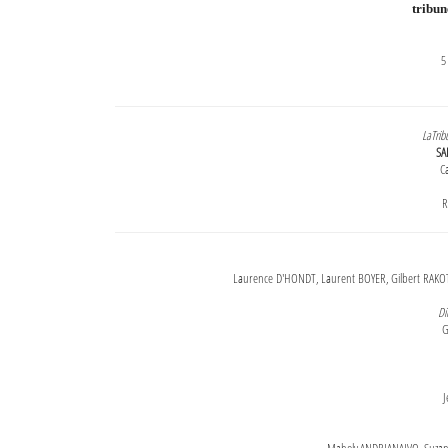
tribu
5
LaTrib
SA
Ca
R
Laurence D'HONDT, Laurent BOYER, Gilbert RAKOT
Di
G
J