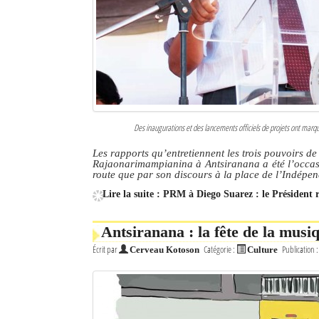
Culture
Economie
Brèves
Le Nord de Madagascar
Des inaugurations et des lancements officiels de projets ont marq
Avions
Les rapports qu’entretiennent les trois pouvoirs d
Rajaonarimampianina à Antsiranana a été l’occasio
Météo
route que par son discours à la place de l’Indépe
Lire la suite : PRM à Diego Suarez : le Président 
Marées
Le Port
Antsiranana : la fête de la musi
Écrit par
Catégorie :
Publication 
Cerveau Kotoson
Culture
La Ville
L'actualité du tourisme
Histoire