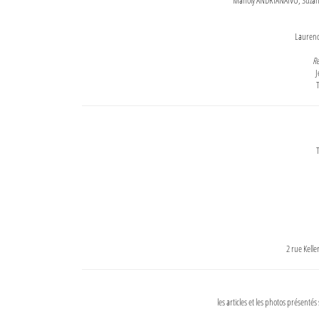
Maholy ANDRIANAIVO, Suzanne
Lauren
Re
J
T
T
2 rue Kell
les articles et les photos présentés