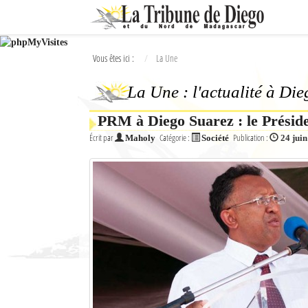
Ok
Vous êtes ici :
La Une
L'actualité à Diego Suarez
La Une : l'actualité à Di
La Une
PRM à Diego Suarez : le Préside
Actualités
Écrit par
Catégorie :
Publication :
Maholy
Société
24 jui
Élections 2018
Société
Editoriaux
Féminin
Sports
Santé