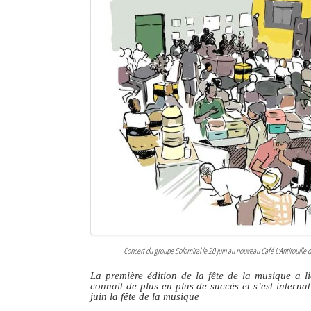
Sites touristiques
Diego Suarez Pratique
Adresses utiles
Vie pratique
Les Petites Annonces
La Tribune de Diego en PDF
Mon compte
Contacts
Concert du groupe Solomiral le 20 juin au nouveau Café L'Antirouille d
Se connecter
La première édition de la fête de la musique a l
connait de plus en plus de succès et s’est intern
Identifiant
juin la fête de la musique