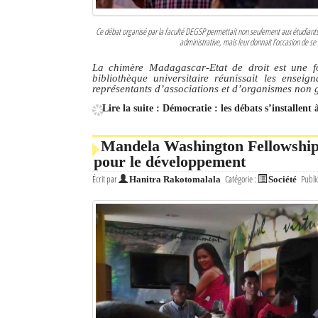
Ce débat organisé par la faculté DEGSP permettait non seulement aux étudiants 
administrative, mais leur donnait l’occasion de se 
La chimère Madagascar-Etat de droit est une fo
bibliothèque universitaire réunissait les enseign
représentants d’associations et d’organismes no
Lire la suite : Démocratie : les débats s’installent
Mandela Washington Fellowship 
pour le développement
Écrit par
Catégorie :
Publi
Hanitra Rakotomalala
Société