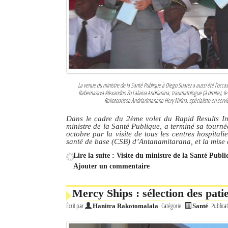
La venue du ministre de la Santé Publique à Diego Suarez a aussi été l’occa
Rabemazava Alexandrio Zo Lalaina Andrianina, traumatologue (à droite), l
Rakotoarisoa Andriarimanana Hery Nirina, spécialiste en service
Dans le cadre du 2ème volet du Rapid Results In
ministre de la Santé Publique, a terminé sa tourn
octobre par la visite de tous les centres hospitali
santé de base (CSB) d’Antanamitarana, et la mise e
Lire la suite : Visite du ministre de la Santé Pub
Ajouter un commentaire
Mercy Ships : sélection des pati
Écrit par
Catégorie :
Publicat
Hanitra Rakotomalala
Santé