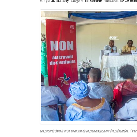
Écrit par
Catégorie :
Publication :
Maholy
Société
29 oct
Les priorités dans la mise en œuvre de ce plan d’action ont été présentées. Il s’agi