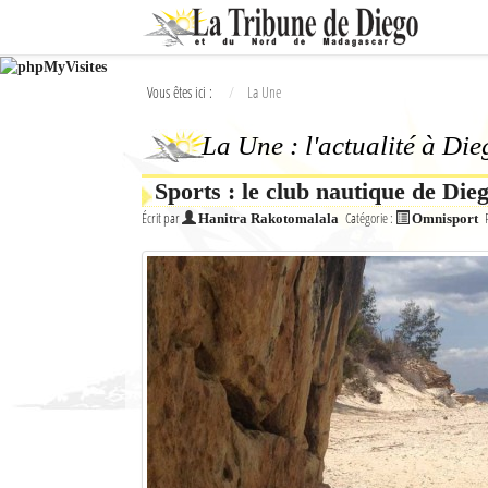
Ok
Vous êtes ici :
La Une
L'actualité à Diego Suarez
La Une : l'actualité à Di
La Une
Sports : le club nautique de Die
Actualités
Écrit par
Catégorie :
Hanitra Rakotomalala
Omnisport
Élections 2018
Société
Editoriaux
Féminin
Sports
Santé