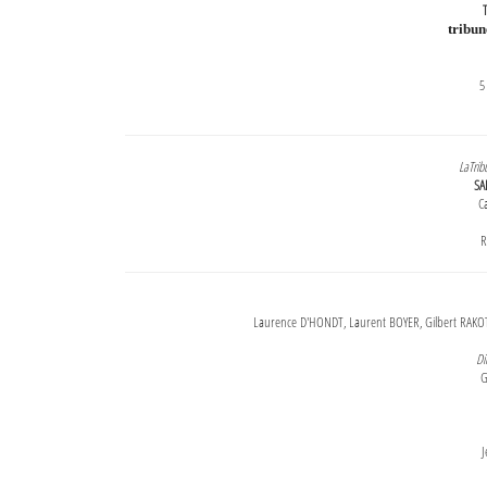
T
tribu
5
LaTrib
SA
Ca
R
Laurence D'HONDT, Laurent BOYER, Gilbert RAKOT
Di
G
J