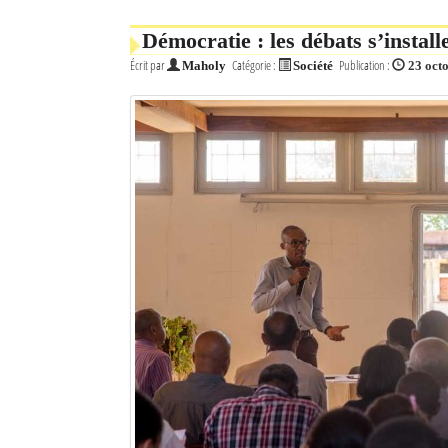
Mot de passe
Démocratie : les débats s’instal
Écrit par
Catégorie :
Publication :
Maholy
Société
23 oct
Se souvenir de moi
Connexion
Identifiant oublié ?
Mot de passe oublié ?