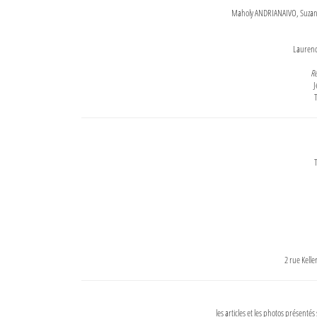
Maholy ANDRIANAIVO, Suzanne
Lauren
Re
J
T
T
2 rue Kell
les articles et les photos présentés