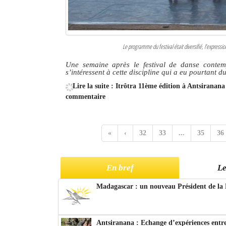
Le programme du festival était diversifié, l’expressi
Une semaine après le festival de danse contem
s’intéressent à cette discipline qui a eu pourtant d
Lire la suite : Itrôtra 11ème édition à Antsiranan
commentaire
«
‹
32
33
...
35
36
En bref
Le
Madagascar : un nouveau Président de la 
Antsiranana : Echange d’expériences entre