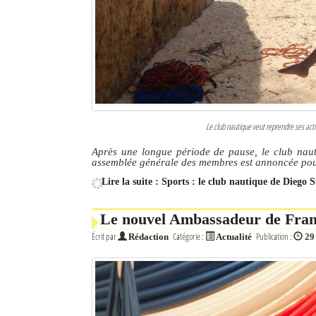
Culture
Economie
Brèves
Le Nord de Madagascar
Le club nautique veut reprendre ses act
Avions
Après une longue période de pause, le club naut
assemblée générale des membres est annoncée pou
Météo
Lire la suite : Sports : le club nautique de Diego 
Marées
Le nouvel Ambassadeur de Franc
Le Port
Écrit par
Catégorie :
Publication :
Rédaction
Actualité
29
La Ville
L'actualité du tourisme
Histoire