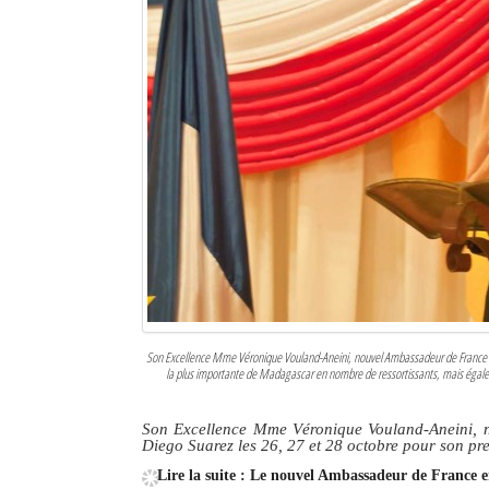
Sites touristiques
Diego Suarez Pratique
Adresses utiles
Vie pratique
Les Petites Annonces
La Tribune de Diego en PDF
Mon compte
Son Excellence Mme Véronique Vouland-Aneini, nouvel Ambassadeur de France 
Contacts
la plus importante de Madagascar en nombre de ressortissants, mais égalemen
Se connecter
Son Excellence Mme Véronique Vouland-Aneini, n
Diego Suarez les 26, 27 et 28 octobre pour son pr
Identifiant
Lire la suite : Le nouvel Ambassadeur de France e