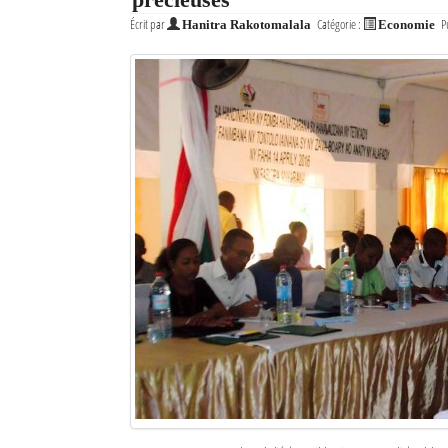
Écrit par
Catégorie :
P
Hanitra Rakotomalala
Economie