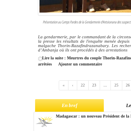
Présentation au Camps Pardes de la Gendarmerie d'Antsiranana des suspects 
La gendarmerie, par le commandant de la circonsc
la presse les résultats de l'enquête menée depui
malgache Thorin-Razafindrazanabary. Les recher
d’Ambanja où ils ont procédés à des arrestations
Lire la suite : Meurtres du couple Thorin-Razafi
arrêtées
Ajouter un commentaire
«
‹
22
23
...
25
26
En bref
Le
Madagascar : un nouveau Président de la 