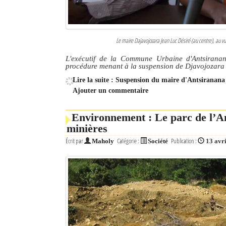
Le maire Dajavojozara Jean Luc Désiré (au centre), au vu
L'exécutif de la Commune Urbaine d'Antsiranan
procédure menant à la suspension de Djavojozara 
Lire la suite : Suspension du maire d'Antsiranana 
Ajouter un commentaire
Environnement : Le parc de l’A
minières
Écrit par
Catégorie :
Publication :
Maholy
Société
13 avr