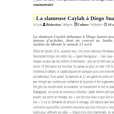
commentaire
Mot de passe
La slameuse Caylah à Diego Su
Écrit par
Catégorie :
Publication :
Rédaction
Culture
18 a
Se souvenir de moi
Connexion
La slameuse Caylah débarque à Diego Suarez po
intense d’activités, dont un concert au Jardin
Jardins du Monde le samedi 23 avril
Identifiant oublié ?
Début de l’année 2016, souvenez vous. Une jeune slameuse d’Antanana
l’anonymat lorsque son vidéo-clip
« Caylah Madagascar – Slam Gasy 
Mot de passe oublié ?
réseaux sociaux par des milliers d’internautes : plus de 50 000 vues s
moins 10 000 autres sur YouTube. Du jamais vu pour un slam 100 % 
s’intéresse à l’affaire, et Caylah acquiert en quelques jours une notorié
qu’inattendue. Pour autant, la slameuse de 22 ans garde les pieds sur 
avec énergie aux nombreuses invitations de la presse et des organisate
Des gens du monde entier la contactent, un mouvement se met en plac
Madagascar, une prise de conscience collective, Caylah devient celle qu
peuple, qui porte un message, qui
« ose dire tout haut ce que tout l
bas »
. Si on lui demande de préciser le message, elle répond sans hés
commence aujourd’hui à prendre conscience que tout n’est pas si rose, e
battre pour défendre ses idées. »
. Depuis trois mois maintenant, on la v