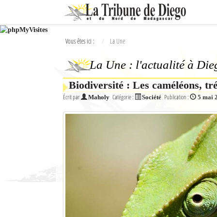
Ok
Vous êtes ici :
La Une
L'actualité à Diego Suarez
La Une : l'actualité à Di
La Une
Biodiversité : Les caméléons, 
Actualités
Écrit par
Catégorie :
Publication :
Maholy
Société
5 mai 
Élections 2018
Société
Editoriaux
Féminin
Sports
Santé