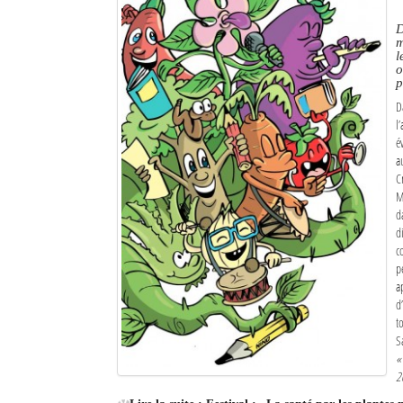
D
m
l
o
p
D
l
é
a
C
M
d
d
c
p
a
d
t
S
«
2