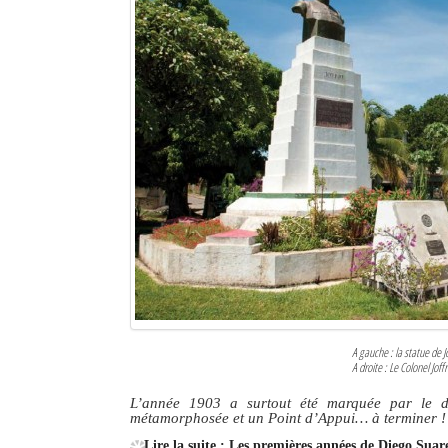
Sites touristiques
Diego Suarez Pratique
Adresses utiles
Vie pratique
Les Petites Annonces
La Tribune de Diego en PDF
Mon compte
Contacts
A gauche : la statue de Jo
A droite : Le Colonel Jof
Se connecter
L’année 1903 a surtout été marquée par le dép
Identifiant
métamorphosée et un Point d’Appui… à terminer !
Lire la suite : Les premières années de Diego Sua