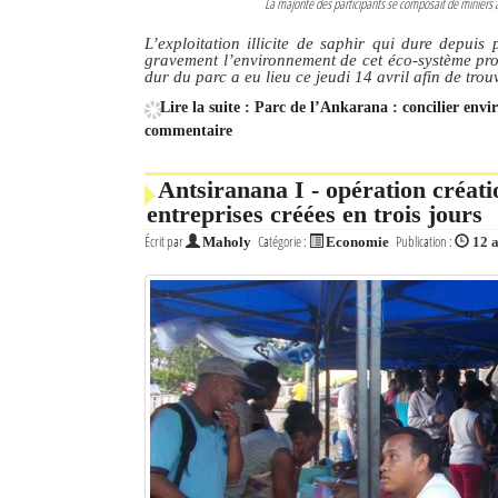
La majorité des participants se composait de minie
L’exploitation illicite de saphir qui dure depui
gravement l’environnement de cet éco-système pro
dur du parc a eu lieu ce jeudi 14 avril afin de trou
Lire la suite : Parc de l’Ankarana : concilier envi
commentaire
Antsiranana I - opération créati
entreprises créées en trois jours
Écrit par
Catégorie :
Publication :
Maholy
Economie
12 