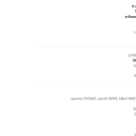
et 
T
tribu
5
LaTrib
SA
Ca
R
Laurence D'HONDT, Laurent BOYER, Gilbert RAKOT
Di
G
J