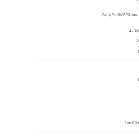
Maholy ANDRIANAIVO, Suzanne
Lauren
Re
J
T
T
2 rue Kell