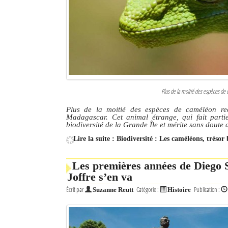
Culture
Economie
Brèves
Le Nord de Madagascar
Plus de la moitié des espèces de
Avions
Plus de la moitié des espèces de caméléon rec
Madagascar. Cet animal étrange, qui fait partie
Météo
biodiversité de la Grande Île et mérite sans doute
Lire la suite : Biodiversité : Les caméléons, tré
Marées
Le Port
Les premières années de Diego 
Joffre s’en va
La Ville
Écrit par
Catégorie :
Publication :
Suzanne Reutt
Histoire
L'actualité du tourisme
Histoire