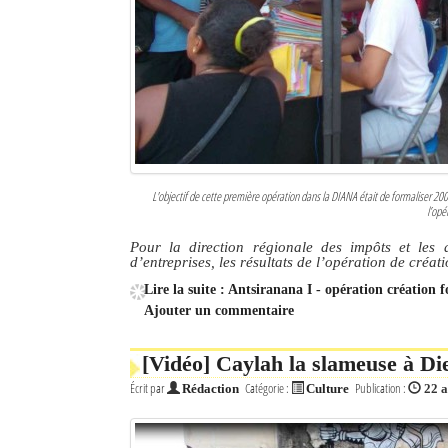
L'objectif de cette première opération dans la DIANA était de formaliser 200 
l’opé
Pour la direction régionale des impôts et les 
d’entreprises, les résultats de l’opération de créat
Lire la suite : Antsiranana I - opération création fo
Ajouter un commentaire
[Vidéo] Caylah la slameuse à Di
Écrit par
Catégorie :
Publication :
Rédaction
Culture
22 a