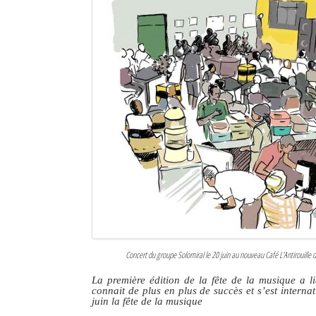
Sites touristiques
Diego Suarez Pratique
Adresses utiles
Vie pratique
Les Petites Annonces
La Tribune de Diego en PDF
Mon compte
Contacts
Concert du groupe Solomiral le 20 juin au nouveau Café L'Antirouille d
Se connecter
La première édition de la fête de la musique a l
connait de plus en plus de succès et s’est intern
Identifiant
juin la fête de la musique