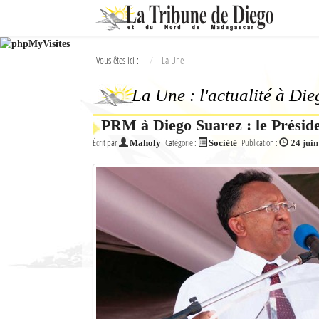
Ok
Vous êtes ici :
La Une
L'actualité à Diego Suarez
La Une : l'actualité à Di
La Une
PRM à Diego Suarez : le Préside
Actualités
Écrit par
Catégorie :
Publication :
Maholy
Société
24 jui
Élections 2018
Société
Editoriaux
Féminin
Sports
Santé