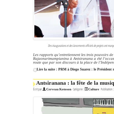
Culture
Economie
Brèves
Le Nord de Madagascar
Des inaugurations et des lancements officiels de projets ont marq
Avions
Les rapports qu’entretiennent les trois pouvoirs d
Rajaonarimampianina à Antsiranana a été l’occasio
Météo
route que par son discours à la place de l’Indépe
Lire la suite : PRM à Diego Suarez : le Président 
Marées
Le Port
Antsiranana : la fête de la musi
Écrit par
Catégorie :
Publication 
Cerveau Kotoson
Culture
La Ville
L'actualité du tourisme
Histoire