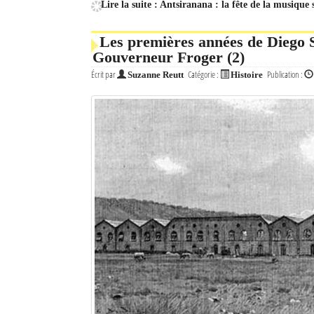
Lire la suite : Antsiranana : la fête de la musique 
Mot de passe
Les premières années de Diego S
Gouverneur Froger (2)
Se souvenir de moi
Écrit par
Catégorie :
Publication :
Suzanne Reutt
Histoire
Connexion
Identifiant oublié ?
Mot de passe oublié ?