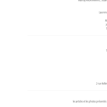
Maholy ANDRIANAIVO, Suzanne
Lauren
Re
J
T
T
2 rue Kell
les articles et les photos présentés