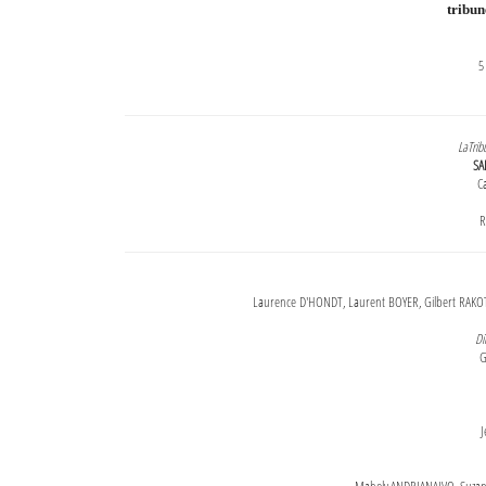
tribu
5
LaTrib
SA
Ca
R
Laurence D'HONDT, Laurent BOYER, Gilbert RAKOT
Di
G
J