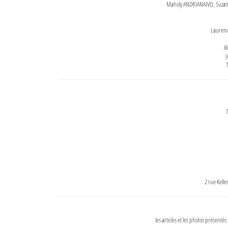
Maholy ANDRIANAIVO, Suzanne
Lauren
Re
J
T
T
2 rue Kell
les articles et les photos présentés