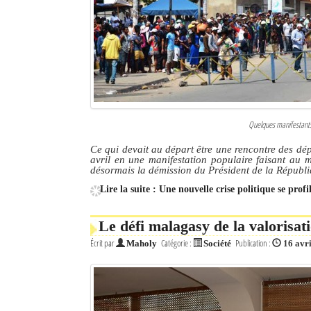
Culture
Economie
Brèves
Le Nord de Madagascar
Quelques manifestants 
Avions
Ce qui devait au départ être une rencontre des dé
avril en une manifestation populaire faisant au 
Météo
désormais la démission du Président de la Républ
Lire la suite : Une nouvelle crise politique se pro
Marées
Le Port
Le défi malagasy de la valorisat
Écrit par
Catégorie :
Publication :
Maholy
Société
16 avr
La Ville
L'actualité du tourisme
Histoire