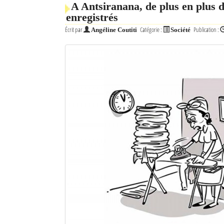
A Antsiranana, de plus en plus d
enregistrés
Mot de passe
Écrit par
Catégorie :
Publication :
Angéline Coutiti
Société
Se souvenir de moi
Connexion
Identifiant oublié ?
Mot de passe oublié ?