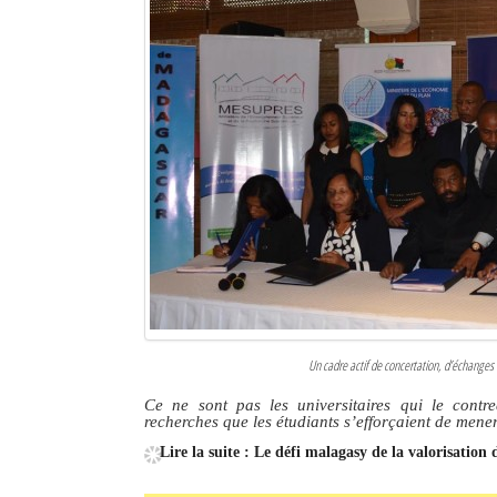
Sites touristiques
Diego Suarez Pratique
Adresses utiles
Vie pratique
Les Petites Annonces
La Tribune de Diego en PDF
Mon compte
Un cadre actif de concertation, d’échanges 
Contacts
Ce ne sont pas les universitaires qui le cont
recherches que les étudiants s’efforçaient de mener
Se connecter
Lire la suite : Le défi malagasy de la valorisation
Identifiant