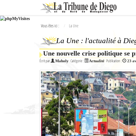
Ok
Vous êtes ici :
La Une
L'actualité à Diego Suarez
La Une : l'actualité à Di
La Une
Une nouvelle crise politique se 
Actualités
Écrit par
Catégorie :
Publication :
Maholy
Actualité
23 a
Élections 2018
Société
Editoriaux
Féminin
Sports
Santé