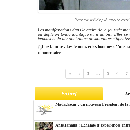
Une conférence était organisée pour informer et 
Les manifestations dans le cadre de la journée mo
un défilé en tenue identique ou à un bal. Elles s
femmes et de dénonciations de situations stigmati
Lire la suite : Les femmes et les hommes d’Antsi
commentaire
«
‹
3
...
5
6
7
En bref
Le
Madagascar : un nouveau Président de la 
Antsiranana : Echange d’expériences entre