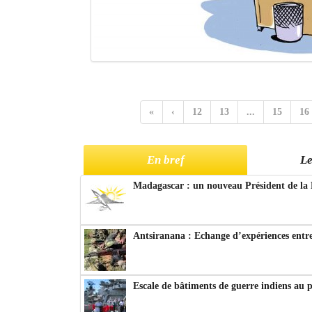
«
‹
12
13
...
15
16
En bref
Le
Madagascar : un nouveau Président de la 
Antsiranana : Echange d’expériences entre
Escale de bâtiments de guerre indiens au 