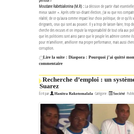
période ?
Moustane Rabetsialonina (M.R) :
La décision de partir était essentiel
mieux sauter ». Après cette soi-disant élection, j’ai vu que nos compatr
réalité, de ce qu’aura comme impact leur choix politique, de ce qu’ils 
dirigeants, ceux qui sont au pouvoir. Il y a trop de laisser-faire, trop d
cherche des excuses et on impute la responsabilité de tout cela aux pol
que les politiciens sont ainsi parce que le peuple les admire comme ils
pour m’améliorer, améliorer ma propre performance, mais aussi cherche
corruption.
Lire la suite : Diaspora : Pourquoi j’ai quitté mo
commentaire
Recherche d’emploi : un système
Suarez
Écrit par
Catégorie :
Publi
Hanitra Rakotomalala
Société