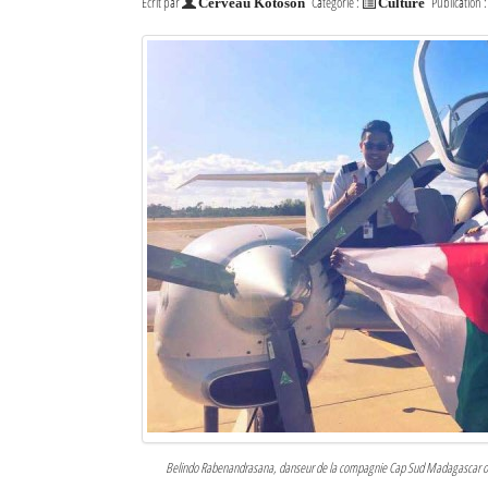
Écrit par
Catégorie :
Publication 
Cerveau Kotoson
Culture
Belindo Rabenandrasana, danseur de la compagnie Cap Sud Madagascar origina