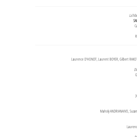
LaTrib
SA
Ca
R
Laurence D'HONDT, Laurent BOYER, Gilbert RAKOT
Di
G
J
Maholy ANDRIANAIVO, Suzanne
Lauren