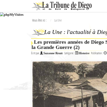
Ok
Vous êtes ici :
La Une
L'actualité à Diego Suarez
La Une : l'actualité à Di
La Une
Les premières années de Diego S
Actualités
la Grande Guerre (2)
Élections 2018
Écrit par
Catégorie :
Publication :
Suzanne Reutt
Histoire
Société
Editoriaux
Féminin
Sports
Santé