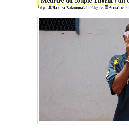
Meurtre du couple Thorin : un de
Écrit par
Catégorie :
Pub
Hanitra Rakotomalala
Actualité
Sites touristiques
Diego Suarez Pratique
Adresses utiles
Vie pratique
Les Petites Annonces
La Tribune de Diego en PDF
Mon compte
Contacts
Se connecter
Identifiant