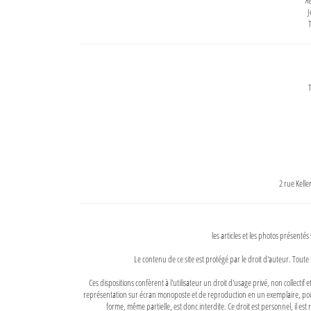
Re
J
T
T
2 rue Kell
les articles et les photos présentés
Le contenu de ce site est protégé par le droit d'auteur. Toute 
Ces dispositions confèrent à l'utilisateur un droit d'usage privé, non collectif
représentation sur écran monoposte et de reproduction en un exemplaire, pour
forme, même partielle, est donc interdite. Ce droit est personnel, il est r