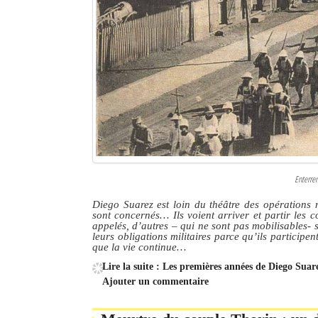
Culture
Economie
Brèves
Le Nord de Madagascar
Avions
Météo
Enterrem
Marées
Diego Suarez est loin du théâtre des opérations
sont concernés… Ils voient arriver et partir les co
appelés, d’autres – qui ne sont pas mobilisables- 
Le Port
leurs obligations militaires parce qu’ils participen
que la vie continue…
La Ville
Lire la suite : Les premières années de Diego Sua
Ajouter un commentaire
L'actualité du tourisme
Histoire