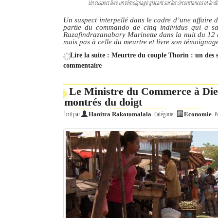
Un suspect livre un témoignage glaçant sur les circonstances et le dé
Mot de passe
Un suspect interpellé dans le cadre d’une affaire
partie du commando de cinq individus qui a sa
Razafindrazanabary Marinette dans la nuit du 12 a
mais pas à celle du meurtre et livre son témoignag
Se souvenir de moi
Lire la suite : Meurtre du couple Thorin : un des su
commentaire
Connexion
Le Ministre du Commerce à Dieg
Identifiant oublié ?
montrés du doigt
Mot de passe oublié ?
Écrit par
Catégorie :
P
Hanitra Rakotomalala
Economie