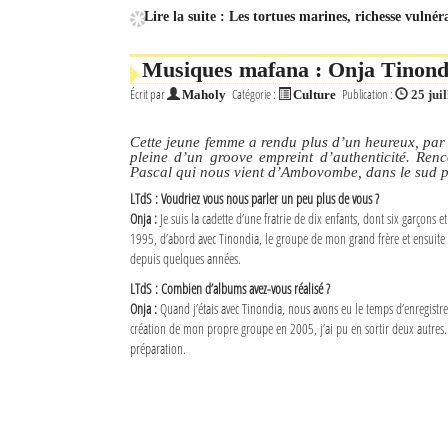
Lire la suite : Les tortues marines, richesse vulnér
Musiques mafana : Onja Tinond
Écrit par
Catégorie :
Publication :
Maholy
Culture
25 jui
Cette jeune femme a rendu plus d’un heureux, par
pleine d’un groove empreint d’authenticité. Ren
Pascal qui nous vient d’Ambovombe, dans le sud
LTdS : Voudriez vous nous parler un peu plus de vous ?
Onja :
Je suis la cadette d’une fratrie de dix enfants, dont six garçons et
1995, d’abord avec Tinondia, le groupe de mon grand frère et ensuit
depuis quelques années.
LTdS : Combien d’albums avez-vous réalisé ?
Onja :
Quand j’étais avec Tinondia, nous avons eu le temps d’enregistre
création de mon propre groupe en 2005, j’ai pu en sortir deux autres.
préparation.