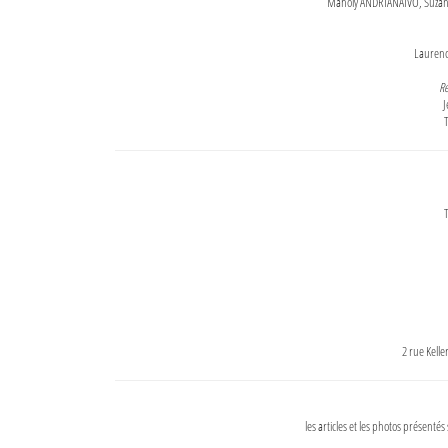
Maholy ANDRIANAIVO, Suzanne
Lauren
Re
J
T
T
2 rue Kell
les articles et les photos présentés