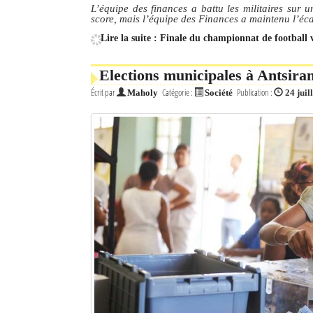
L’équipe des finances a battu les militaires sur u
score, mais l’équipe des Finances a maintenu l’éca
Mot de passe
Lire la suite : Finale du championnat de football 
Elections municipales à Antsirana
Se souvenir de moi
Écrit par
Catégorie :
Publication :
Maholy
Société
24 juil
Connexion
Identifiant oublié ?
Mot de passe oublié ?