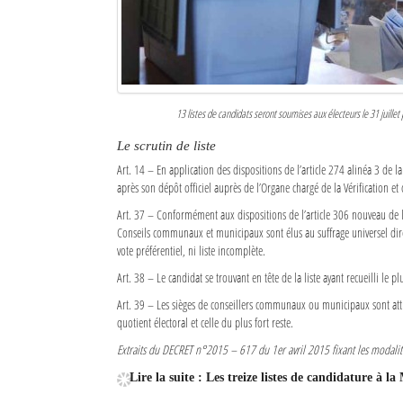
13 listes de candidats seront soumises aux électeurs le 31 juille
Le scrutin de liste
Art. 14 – En application des dispositions de l’article 274 alinéa 3 de
après son dépôt officiel auprès de l’Organe chargé de la Vérification e
Art. 37 – Conformément aux dispositions de l’article 306 nouveau de
Conseils communaux et municipaux sont élus au suffrage universel direc
vote préférentiel, ni liste incomplète.
Art. 38 – Le candidat se trouvant en tête de la liste ayant recueilli le
Art. 39 – Les sièges de conseillers communaux ou municipaux sont attri
quotient électoral et celle du plus fort reste.
Extraits du DECRET n°2015 – 617 du 1er avril 2015 fixant les modalit
Lire la suite : Les treize listes de candidature à l