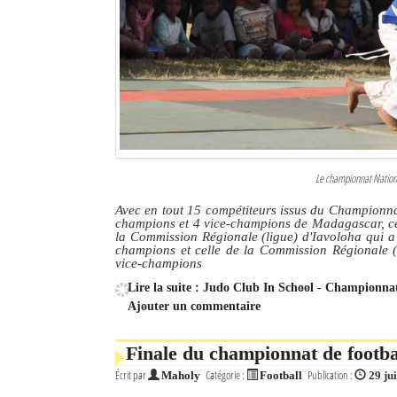
Culture
Economie
Brèves
Le Nord de Madagascar
Avions
Le championnat National
Avec en tout 15 compétiteurs issus du Championnat
Météo
champions et 4 vice-champions de Madagascar, ce 
la Commission Régionale (ligue) d'Iavoloha qui a 
Marées
champions et celle de la Commission Régionale 
vice-champions
Le Port
Lire la suite : Judo Club In School - Championnat 
Ajouter un commentaire
La Ville
Finale du championnat de footba
L'actualité du tourisme
Écrit par
Catégorie :
Publication :
Maholy
Football
29 ju
Histoire