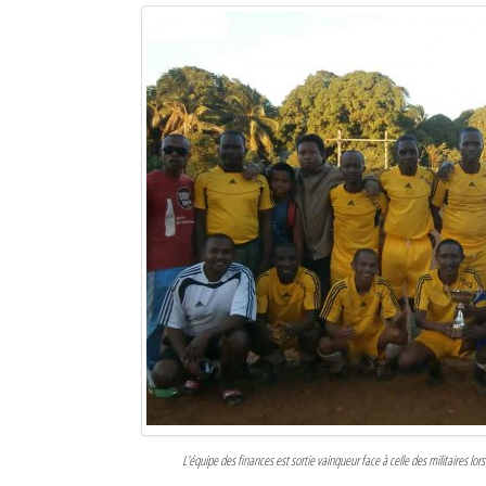
Sites touristiques
Diego Suarez Pratique
Adresses utiles
Vie pratique
Les Petites Annonces
La Tribune de Diego en PDF
Mon compte
Contacts
Se connecter
Identifiant
L’équipe des finances est sortie vainqueur face à celle des militaires lor