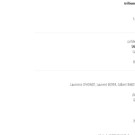
tribu
5
LaTrib
SA
Ca
R
Laurence D'HONDT, Laurent BOYER, Gilbert RAKOT
Di
G
J