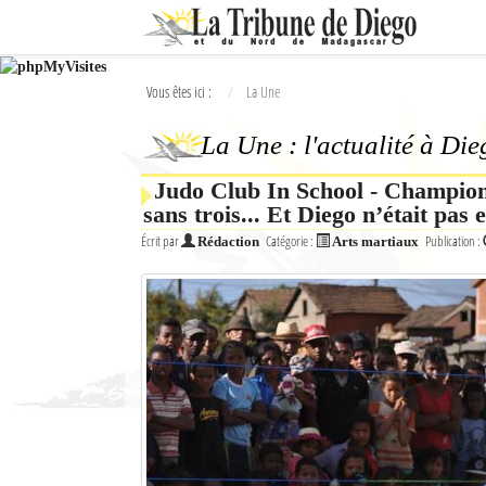
Ok
Vous êtes ici :
La Une
L'actualité à Diego Suarez
La Une : l'actualité à Di
La Une
Judo Club In School - Champion
Actualités
sans trois... Et Diego n’était pas e
Élections 2018
Écrit par
Catégorie :
Publication :
Rédaction
Arts martiaux
Société
Editoriaux
Féminin
Sports
Santé