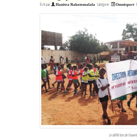
Écrit par
Catégorie :
Hanitra Rakotomalala
Omnisport
Mot de passe
Se souvenir de moi
Connexion
Identifiant oublié ?
Mot de passe oublié ?
Le défilé lors de l'ouver