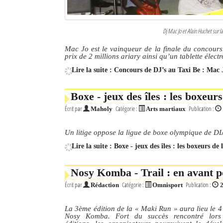
Dj Mac Jo et Alain Huchet sur la
Mac Jo est le vainqueur de la finale du concours 
prix de 2 millions ariary ainsi qu’un tablette élect
Lire la suite : Concours de DJ’s au Taxi Be : Mac 
Boxe - jeux des îles : les boxeu
Écrit par
Catégorie :
Publication :
Maholy
Arts martiaux
Un litige oppose la ligue de boxe olympique de D
Lire la suite : Boxe - jeux des îles : les boxeurs d
Nosy Komba - Trail : en avant p
Écrit par
Catégorie :
Publication :
Rédaction
Omnisport
2
La 3ème édition de la « Maki Run » aura lieu le 4 ju
Nosy Komba. Fort du succès rencontré lors