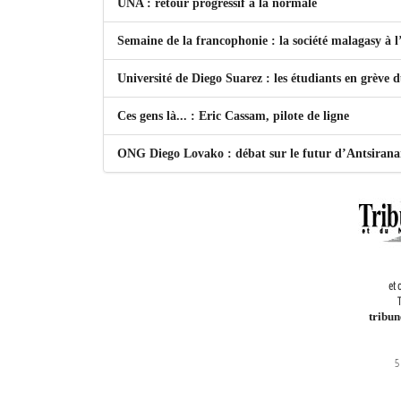
UNA : retour progressif à la normale
Semaine de la francophonie : la société malagasy à
Université de Diego Suarez : les étudiants en grève 
Ces gens là... : Eric Cassam, pilote de ligne
ONG Diego Lovako : débat sur le futur d’Antsiran
et 
T
tribu
5