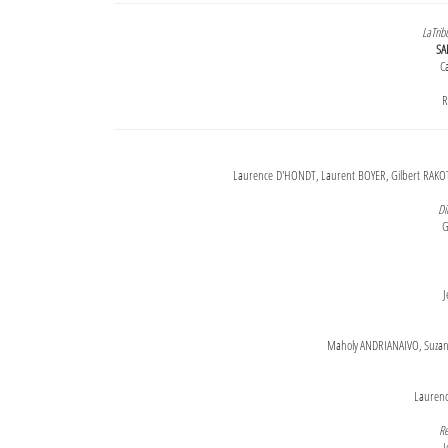
LaTrib
SA
Ca
R
Laurence D'HONDT, Laurent BOYER, Gilbert RAKOT
Di
G
J
Maholy ANDRIANAIVO, Suzanne
Lauren
Re
J