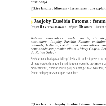
d’Ambanja
Lire la suite : Minerais - Terres rares : une expl
Jaojoby Eusébia Fatoma : femme-
Écrit par
Catégorie :
Publication 
Cerveau Kotoson
Culture
Auteure compositrice, leader vocale, choriste
costumière, Jaojoby Eusébia Fatoma enchaîne
cabarets, festivals, créations et compositions mus
cette année son premier album « Viavy Gasy ». Renc
du Roi du Salegy
Eusébia chante Madagascar telle qu’elle le voit : authentique et riche e
phrases lourdes de sens, entre traditions et modernité, ses chansons pa
moments festifs, d’amour pour le pays, de nostalgie. Mais avant tout, ell
femme malagasy et ses multiples savoir-faire.
Lire la suite : Jaojoby Eusébia Fatoma : femme-art