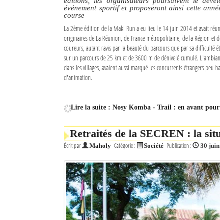
éditions, les organisateurs poursuivent le déve
événement sportif et proposeront ainsi cette anné
course
La 2ème édition de la Maki Run a eu lieu le 14 juin 2014 et avait réu
originaires de La Réunion, de France métropolitaine, de la Région et de
coureurs, autant ravis par la beauté du parcours que par sa difficulté 
sur un parcours de 25 km et de 3600 m de dénivelé cumulé. L'ambiance
dans les villages, avaient aussi marqué les concurrents étrangers peu ha
d'animation.
Lire la suite : Nosy Komba - Trail : en avant pour
Retraités de la SECREN : la sit
Écrit par
Catégorie :
Publication :
Maholy
Société
30 jui