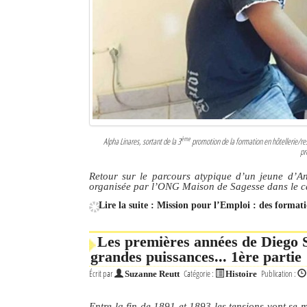
Culture
Economie
Brèves
Le Nord de Madagascar
Avions
ème
Alpha Linares, sortant de la 3
promotion de la formation en hôtellerie/rest
pr
Météo
Retour sur le parcours atypique d’un jeune d’An
organisée par l’ONG Maison de Sagesse dans le ca
Marées
Lire la suite : Mission pour l’Emploi : des format
Le Port
Les premières années de Diego S
La Ville
grandes puissances... 1ère partie
Écrit par
Catégorie :
Publication :
L'actualité du tourisme
Suzanne Reutt
Histoire
Histoire
Entre la fin de 1891 et 1893 les tensions vont se m