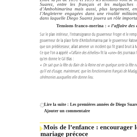
Suarez, entre les français et les malgaches 
d’Ambohimarina mais aussi, plus largement, en
Sites touristiques
l’Angleterre engagées dans une rivalité militai
dans laquelle Diego Suarez jouera un rôle import
Diego Suarez Pratique
Tensions franco-merina :
« l’affaire des
Sur le plan intérieur, l’intransigeance du gouverneur Froger et le rem
Adresses utiles
gouverneur de la place forte d’Ambohimarina par le gouverneur Ratove
que son prédécesseur, allait amener un incident qui fit grand bruit à 
Ce que l’on a appelé
«l’affaire des échelles»
fit la
«une»
des journaux fr
Vie pratique
qu’en donne le Gil Blas :
« On sait que la fête du Bain de la Reine est en quelque sorte la fête n
Les Petites Annonces
qu’il est d’usage, maintenant, que les fonctionnaires français de Madag
cérémonies auxquelles elle donne lieu.
La Tribune de Diego en PDF
Mon compte
Contacts
Lire la suite : Les premières années de Diego Suare
Ajouter un commentaire
Se connecter
Mois de l’enfance : encourager le
Identifiant
mariage précoce