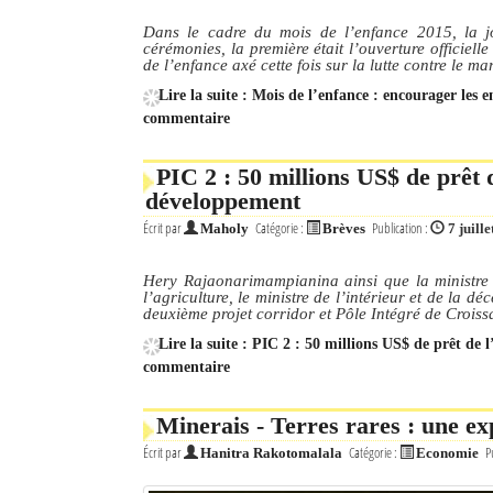
Dans le cadre du mois de l’enfance 2015, la j
cérémonies, la première était l’ouverture officiel
de l’enfance axé cette fois sur la lutte contre le m
Lire la suite : Mois de l’enfance : encourager les e
commentaire
PIC 2 : 50 millions US$ de prêt d
développement
Écrit par
Catégorie :
Publication :
Maholy
Brèves
7 juill
Hery Rajaonarimampianina ainsi que la ministre
l’agriculture, le ministre de l’intérieur et de la d
deuxième projet corridor et Pôle Intégré de Croiss
Lire la suite : PIC 2 : 50 millions US$ de prêt de
commentaire
Minerais - Terres rares : une e
Écrit par
Catégorie :
P
Hanitra Rakotomalala
Economie