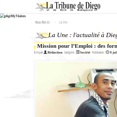
Ok
Vous êtes ici :
La Une
L'actualité à Diego Suarez
La Une : l'actualité à Di
La Une
Mission pour l’Emploi : des form
Actualités
Écrit par
Catégorie :
Publication :
Rédaction
Société
8 jui
Élections 2018
Société
Editoriaux
Féminin
Sports
Santé