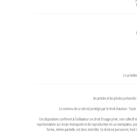
T
T
2 rue Kell
les articles et les photos présentés
Le contenu de ce site est protégé par le droit d'auteur. Toute 
Ces dispositions confèrent à l'utilisateur un droit d'usage privé, non collectif
représentation sur écran monoposte et de reproduction en un exemplaire, pour
forme, même partielle, est donc interdite. Ce droit est personnel, il est r