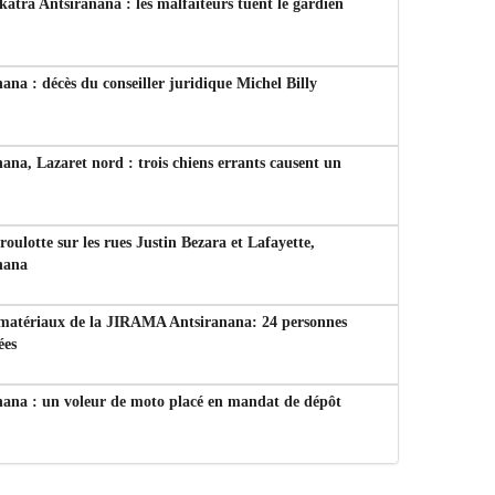
tra Antsiranana : les malfaiteurs tuent le gardien
ana : décès du conseiller juridique Michel Billy
ana, Lazaret nord : trois chiens errants causent un
 roulotte sur les rues Justin Bezara et Lafayette,
nana
 matériaux de la JIRAMA Antsiranana: 24 personnes
ées
nana : un voleur de moto placé en mandat de dépôt