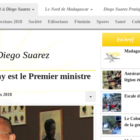
té à Diego Suarez
Le Nord de Madagascar
Diego Suarez Prati
ections 2018
Société
Editoriaux
Féminin
Sports
Santé
Cul
En bref
Madagasc
 Diego Suarez
 est le Premier ministre
Antsiran
légion é
in 2018
Escale d
Le Colo
de la g