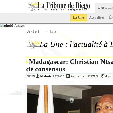
L'actuali
La Une
Actualités
Él
Vous êtes ici :
La Une
La Une : l'actualité à
Madagascar: Christian Ntsay
de consensus
Écrit par
Catégorie :
Publication :
Maholy
Actualité
4 ju