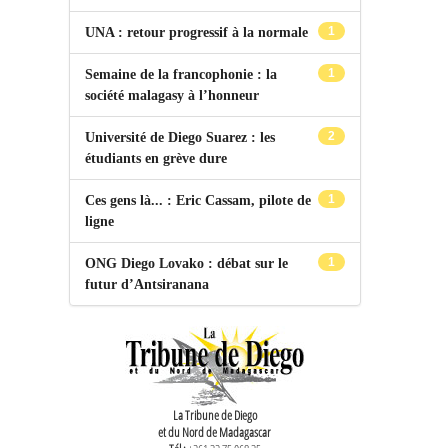
1
UNA : retour progressif à la normale
1
Semaine de la francophonie : la
société malagasy à l’honneur
2
Université de Diego Suarez : les
étudiants en grève dure
1
Ces gens là... : Eric Cassam, pilote de
ligne
1
ONG Diego Lovako : débat sur le
futur d’Antsiranana
La Tribune de Diego
et du Nord de Madagascar