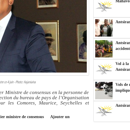
Mahavoka
Antsiran
Antsiran
accident
Vol à la
Antsira
re ce 4 juin - Photo: Hajaniaina
Vols de
impliqu
er Ministre de consensus en la personne de
rection du bureau de pays de l’Organisation
our les Comores, Maurice, Seychelles et
Antsira
mier ministre de consensus
Ajouter un