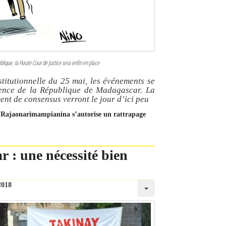
lique, la Haute Cour de Justice sera enfin en place
titutionnelle du 25 mai, les événements se
dence de la République de Madagascar. La
nt de consensus verront le jour d’ici peu
e : Rajaonarimampianina s’autorise un rattrapage
r : une nécessité bien
2018