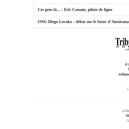
Ces gens là... : Eric Cassam, pilote de ligne
ONG Diego Lovako : débat sur le futur d’Antsiran
et 
T
tribu
5
LaTrib
SA
Ca