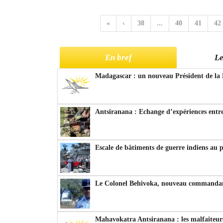
«
‹
38
...
40
41
42
En bref
Le
Madagascar : un nouveau Président de la 
Antsiranana : Echange d’expériences entre
Escale de bâtiments de guerre indiens au 
Le Colonel Behivoka, nouveau commandant
Mahavokatra Antsiranana : les malfaiteurs