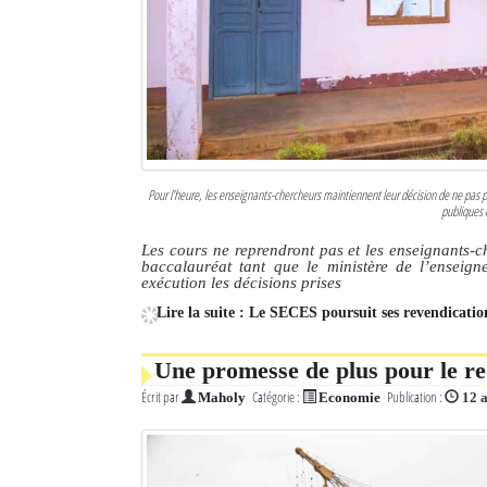
Culture
Economie
Brèves
Le Nord de Madagascar
Pour l’heure, les enseignants-chercheurs maintiennent leur décision de ne pas par
publiques 
Avions
Les cours ne reprendront pas et les enseignants-c
Météo
baccalauréat tant que le ministère de l’enseign
exécution les décisions prises
Marées
Lire la suite : Le SECES poursuit ses revendicatio
Le Port
Une promesse de plus pour le 
La Ville
Écrit par
Catégorie :
Publication :
Maholy
Economie
12 
L'actualité du tourisme
Histoire