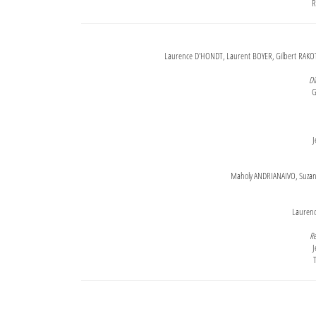
R
Laurence D'HONDT, Laurent BOYER, Gilbert RAKOT
Di
G
J
Maholy ANDRIANAIVO, Suzanne
Lauren
Re
J
T