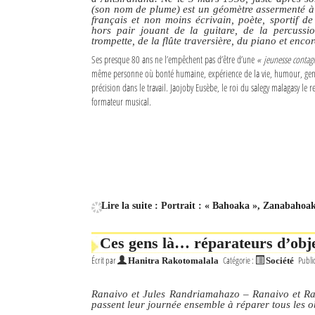
(son nom de plume) est un géomètre assermenté à l
français et non moins écrivain, poète, sportif d
hors pair jouant de la guitare, de la percussi
trompette, de la flûte traversière, du piano et encor
Ses presque 80 ans ne l’empêchent pas d’être d’une
« jeunesse contagi
même personne où bonté humaine, expérience de la vie, humour, gentil
précision dans le travail. Jaojoby Eusèbe, le roi du salegy malagasy l
formateur musical.
Lire la suite : Portrait : « Bahoaka », Zanabahoa
Ces gens là… réparateurs d’obje
Écrit par
Catégorie :
Publi
Hanitra Rakotomalala
Société
Ranaivo et Jules Randriamahazo – Ranaivo et Raz
passent leur journée ensemble à réparer tous les o