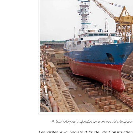
Sites touristiques
Diego Suarez Pratique
Adresses utiles
Vie pratique
Les Petites Annonces
La Tribune de Diego en PDF
Mon compte
Contacts
Se connecter
De la transition jusqu’à aujourd’hui, des promesses sont faites pour le
Identifiant
Les visites à la Société d’Etude, de Constructio