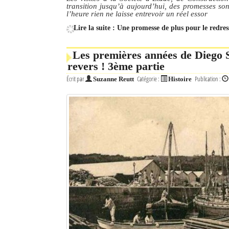
transition jusqu’à aujourd’hui, des promesses son
l’heure rien ne laisse entrevoir un réel essor
Mot de passe
Lire la suite : Une promesse de plus pour le red
Les premières années de Diego Su
Se souvenir de moi
revers ! 3ème partie
Connexion
Écrit par
Catégorie :
Publication :
Suzanne Reutt
Histoire
Identifiant oublié ?
Mot de passe oublié ?