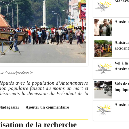
Mahavoka
Antsiran
Antsiran
accident
Vol à la
Antsira
a rue d'Analakely ce dimanche
 députés avec la population d’Antananarivo
Vols de
tion populaire faisant au moins un mort et
impliqu
désormais la démission du Président de la
Antsira
à Madagascar
Ajouter un commentaire
isation de la recherche