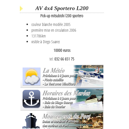
AV 4x4 Sportero L200
Pick-up mitsubishi l200 sportero
couleur blanche modèle 2005
première mise en circulation 2006
131786km
visible à Diego Suarez
10000 euros
tel:
032 66 651 75