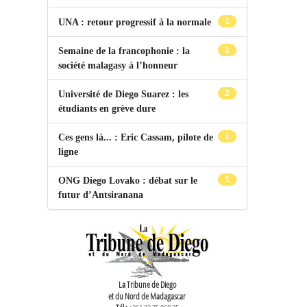
1
UNA : retour progressif à la normale
1
Semaine de la francophonie : la
société malagasy à l’honneur
2
Université de Diego Suarez : les
étudiants en grève dure
1
Ces gens là... : Eric Cassam, pilote de
ligne
1
ONG Diego Lovako : débat sur le
futur d’Antsiranana
La Tribune de Diego
et du Nord de Madagascar