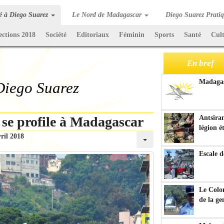
té à Diego Suarez
Le Nord de Madagascar
Diego Suarez Prati
ections 2018
Société
Editoriaux
Féminin
Sports
Santé
Cul
En bref
Madagasc
 Diego Suarez
e se profile à Madagascar
Antsiran
légion é
ril 2018
Escale d
Le Colo
de la g