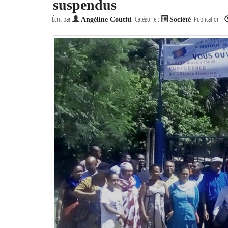
suspendus
Écrit par
Catégorie :
Publication :
Angéline Coutiti
Société