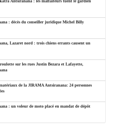
tra Antsiranana : les malfaiteurs tuent le gardien
ana : décès du conseiller juridique Michel Billy
ana, Lazaret nord : trois chiens errants causent un
 roulotte sur les rues Justin Bezara et Lafayette,
nana
 matériaux de la JIRAMA Antsiranana: 24 personnes
ées
nana : un voleur de moto placé en mandat de dépôt