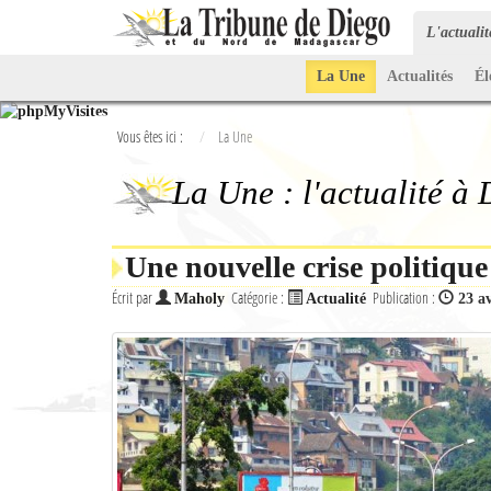
L'actuali
La Une
Actualités
Él
Vous êtes ici :
La Une
La Une : l'actualité à
Une nouvelle crise politiqu
Écrit par
Catégorie :
Publication :
Maholy
Actualité
23 av