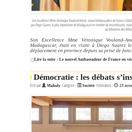
Son Excellence Mme Véronique Vouland-Aneini, nouvel Ambassadeur de France à Mada
par Diego Suarez, la plus importante de Madagascar en nombre de ressortissants, mais é
du Ministère des Affai
Son Excellence Mme Véronique Vouland-An
Madagascar, était en visite à Diego Suarez l
déplacement en province depuis sa prise de fonc
Lire la suite : Le nouvel Ambassadeur de France en vis
Démocratie : les débats s’in
Écrit par
Catégorie :
Publication :
Maholy
Société
23 oct