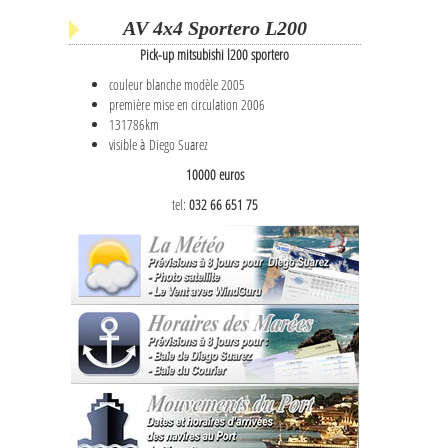
AV 4x4 Sportero L200
Pick-up mitsubishi l200 sportero
couleur blanche modèle 2005
première mise en circulation 2006
131786km
visible à Diego Suarez
10000 euros
tel:
032 66 651 75