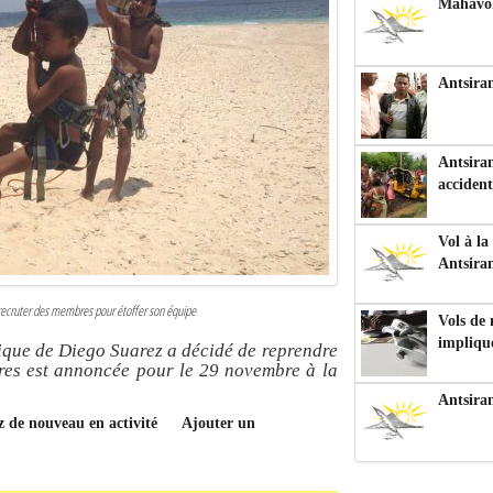
Mahavoka
Antsiran
Antsiran
accident
Vol à la
Antsira
e recruter des membres pour étoffer son équipe
Vols de
impliqu
ique de Diego Suarez a décidé de reprendre
res est annoncée pour le 29 novembre à la
Antsira
ez de nouveau en activité
Ajouter un