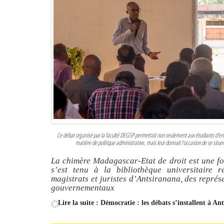
Ce débat organisé par la faculté DEGSP permettait non seulement aux étudiants d’ent
matière de politique administrative, mais leur donnait l’occasion de se situe
La chimère Madagascar-Etat de droit est une foi
s’est tenu à la bibliothèque universitaire ré
magistrats et juristes d’Antsiranana, des repré
gouvernementaux
Lire la suite : Démocratie : les débats s’installent à An