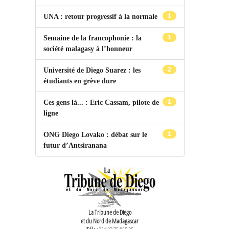
1
UNA : retour progressif à la normale
1
Semaine de la francophonie : la
société malagasy à l’honneur
2
Université de Diego Suarez : les
étudiants en grève dure
1
Ces gens là... : Eric Cassam, pilote de
ligne
1
ONG Diego Lovako : débat sur le
futur d’Antsiranana
La Tribune de Diego
et du Nord de Madagascar