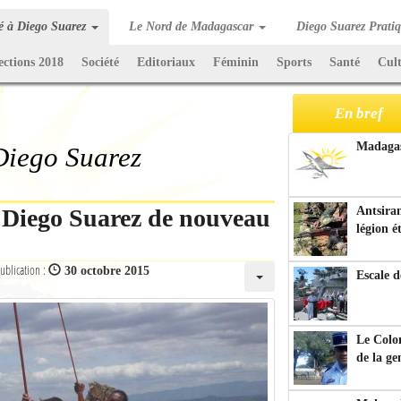
té à Diego Suarez
Le Nord de Madagascar
Diego Suarez Prati
ections 2018
Société
Editoriaux
Féminin
Sports
Santé
Cul
En bref
Madagasc
 Diego Suarez
e Diego Suarez de nouveau
Antsiran
légion é
ublication :
30 octobre 2015
Escale d
Le Colo
de la g