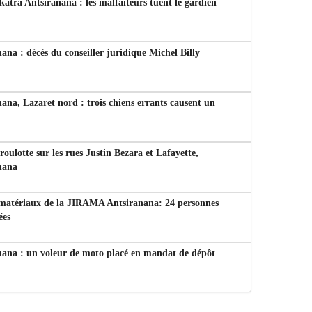
tra Antsiranana : les malfaiteurs tuent le gardien
ana : décès du conseiller juridique Michel Billy
ana, Lazaret nord : trois chiens errants causent un
 roulotte sur les rues Justin Bezara et Lafayette,
nana
 matériaux de la JIRAMA Antsiranana: 24 personnes
ées
nana : un voleur de moto placé en mandat de dépôt