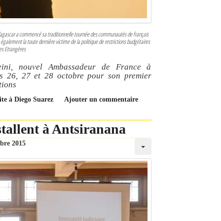
gascar a commencé sa traditionnelle tournée des communautés de français
galement la toute dernière victime de la politique de restrictions budgétaires
res Etrangères
eini, nouvel Ambassadeur de France à
es 26, 27 et 28 octobre pour son premier
tions
ite à Diego Suarez
Ajouter un commentaire
stallent à Antsiranana
obre 2015