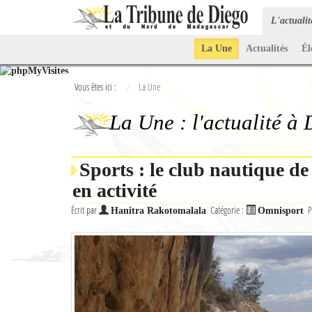
L'actuali
La Une
Actualités
Él
Vous êtes ici :
La Une
La Une : l'actualité à
Sports : le club nautique d
en activité
Écrit par
Catégorie :
P
Hanitra Rakotomalala
Omnisport