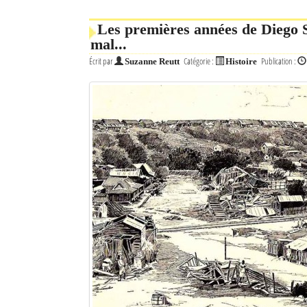
Mot de passe
Les premières années de Diego 
mal...
Écrit par
Catégorie :
Publication :
Suzanne Reutt
Histoire
Se souvenir de moi
Connexion
Identifiant oublié ?
Mot de passe oublié ?