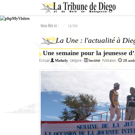
Ok
Vous êtes ici :
La Une
L'actualité à Diego Suarez
La Une : l'actualité à Di
La Une
Une semaine pour la jeunesse d
Actualités
Écrit par
Catégorie :
Publication :
Maholy
Société
28 aoû
Élections 2018
Société
Editoriaux
Féminin
Sports
Santé