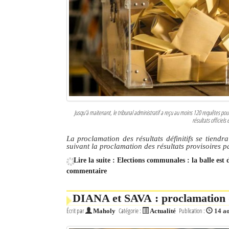
Jusqu’à maitenant, le tribunal administratif a reçu au moins 120 requêtes pour
résultats officiels
La proclamation des résultats définitifs se tiendr
suivant la proclamation des résultats provisoires 
Lire la suite : Elections communales : la balle es
commentaire
DIANA et SAVA : proclamation d
Écrit par
Catégorie :
Publication :
Maholy
Actualité
14 a