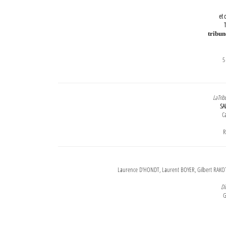
et 
T
tribu
5
LaTrib
SA
Ca
R
Laurence D'HONDT, Laurent BOYER, Gilbert RAKOT
Di
G