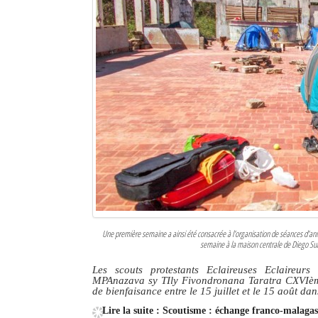
Sites touristiques
Diego Suarez Pratique
Adresses utiles
Vie pratique
Les Petites Annonces
La Tribune de Diego en PDF
Mon compte
Une première semaine a ainsi été consacrée à l’organisation de séances d’
Contacts
semaine à la maison centrale de Diego Suar
Les scouts protestants Eclaireuses Eclaireu
Se connecter
MPAnazava sy TIly Fivondronana Taratra CXVIème
de bienfaisance entre le 15 juillet et le 15 août d
Identifiant
Lire la suite : Scoutisme : échange franco-malaga