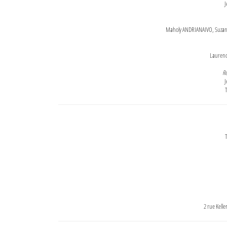
J
Maholy ANDRIANAIVO, Suzanne
Lauren
Re
J
T
T
2 rue Kell