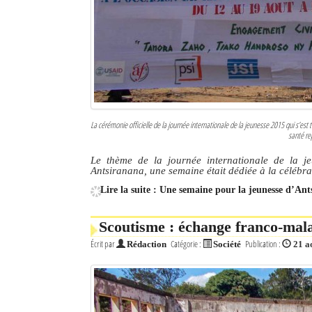
Culture
Economie
Brèves
Le Nord de Madagascar
La cérémonie officielle de la journée internationale de la jeunesse 2015 qui s’es
santé rep
Avions
Le thème de la journée internationale de la j
Météo
Antsiranana, une semaine était dédiée à la célébra
Lire la suite : Une semaine pour la jeunesse d’An
Marées
Le Port
Scoutisme : échange franco-mal
Écrit par
Catégorie :
Publication :
Rédaction
Société
21 a
La Ville
L'actualité du tourisme
Histoire