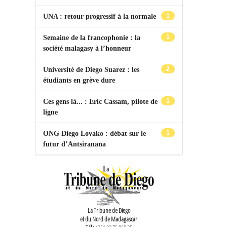
1
UNA : retour progressif à la normale
1
Semaine de la francophonie : la
société malagasy à l’honneur
2
Université de Diego Suarez : les
étudiants en grève dure
1
Ces gens là... : Eric Cassam, pilote de
ligne
1
ONG Diego Lovako : débat sur le
futur d’Antsiranana
La Tribune de Diego
et du Nord de Madagascar