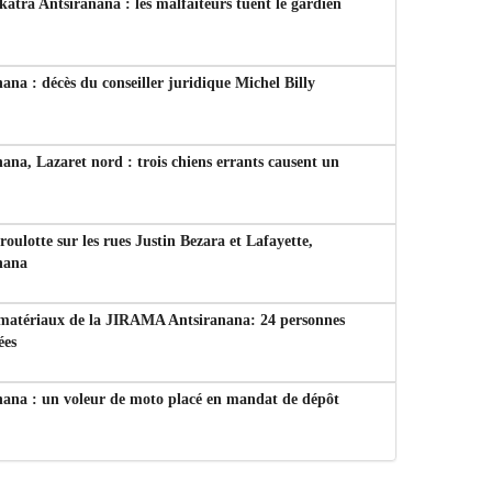
tra Antsiranana : les malfaiteurs tuent le gardien
ana : décès du conseiller juridique Michel Billy
ana, Lazaret nord : trois chiens errants causent un
 roulotte sur les rues Justin Bezara et Lafayette,
nana
 matériaux de la JIRAMA Antsiranana: 24 personnes
ées
nana : un voleur de moto placé en mandat de dépôt