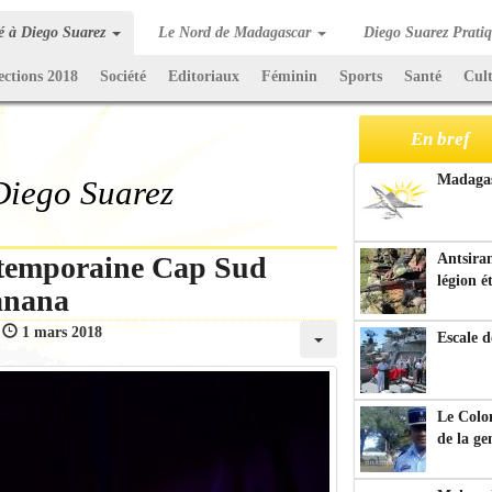
té à Diego Suarez
Le Nord de Madagascar
Diego Suarez Prati
ections 2018
Société
Editoriaux
Féminin
Sports
Santé
Cul
En bref
Madagasc
 Diego Suarez
ntemporaine Cap Sud
Antsiran
légion é
ranana
:
1 mars 2018
Escale d
Le Colo
de la g