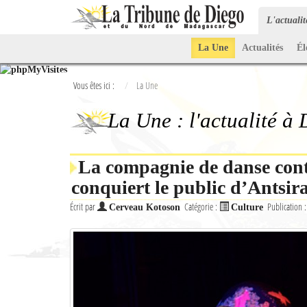
L'actuali
La Une
Actualités
Él
Vous êtes ici :
La Une
La Une : l'actualité à
La compagnie de danse co
conquiert le public d’Antsi
Écrit par
Catégorie :
Publication 
Cerveau Kotoson
Culture