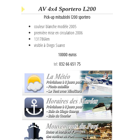
AV 4x4 Sportero L200
Pick-up mitsubishi l200 sportero
couleur blanche modèle 2005
première mise en circulation 2006
131786km
visible à Diego Suarez
10000 euros
tel:
032 66 651 75