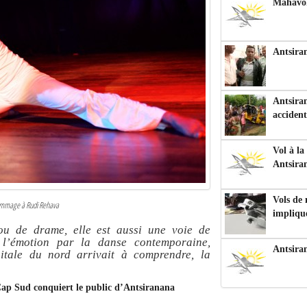
Mahavoka
Antsiran
Antsiran
accident
Vol à la
Antsira
Vols de
ommage à Rudi Rehava
impliqu
ou de drame, elle est aussi une voie de
r l’émotion par la danse contemporaine,
Antsira
itale du nord arrivait à comprendre, la
Cap Sud conquiert le public d’Antsiranana