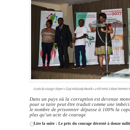
Le prix du courage citoyen « Gasy mahasaky Awards » a été remis à douze hommes ma
Dans un pays où la corruption est devenue monna
pour se taire peut être traduit comme une imbéci
le nombre de prisonnier dépasse à 100% la capac
plus qu’un acte de courage
Lire la suite : Le prix du courage décerné à douze mil