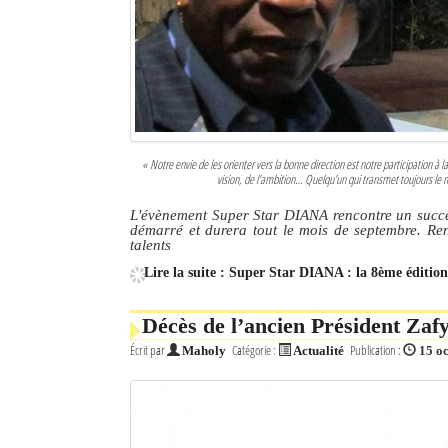
« Notre envie de les orienter vers la bonne direction est notre participation à 
vision, de l’ambition… Quelqu’un qui transmet toujours le
L'évènement Super Star DIANA rencontre un succès
démarré et durera tout le mois de septembre. Re
talents
Lire la suite : Super Star DIANA : la 8ème éditio
Décès de l’ancien Président Zafy
Écrit par
Catégorie :
Publication :
Maholy
Actualité
15 o