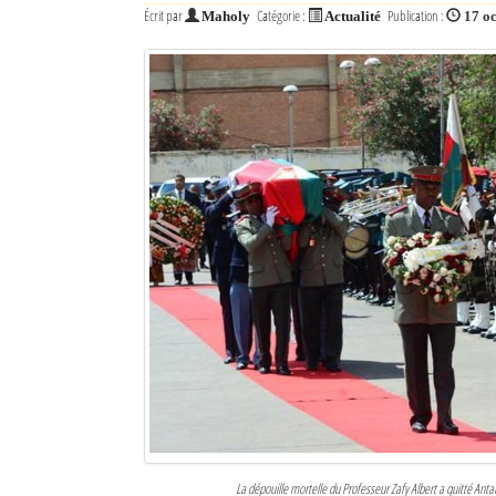
Écrit par
Catégorie :
Publication :
Maholy
Actualité
17 o
La dépouille mortelle du Professeur Zafy Albert a quitté Ant