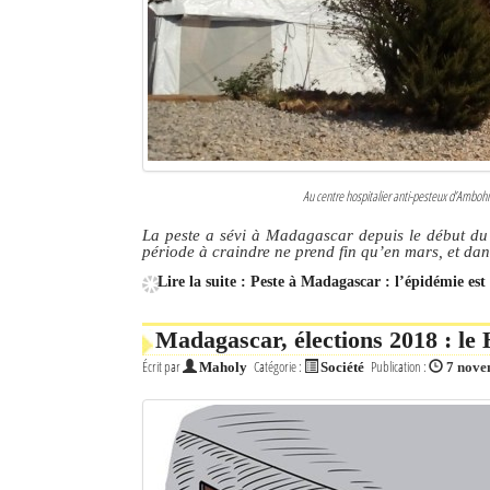
Culture
Economie
Brèves
Le Nord de Madagascar
Au centre hospitalier anti-pesteux d’Amboh
Avions
La peste a sévi à Madagascar depuis le début du m
période à craindre ne prend fin qu’en mars, et dans
Météo
Lire la suite : Peste à Madagascar : l’épidémie est
Marées
Madagascar, élections 2018 : l
Le Port
Écrit par
Catégorie :
Publication :
Maholy
Société
7 nove
La Ville
L'actualité du tourisme
Histoire