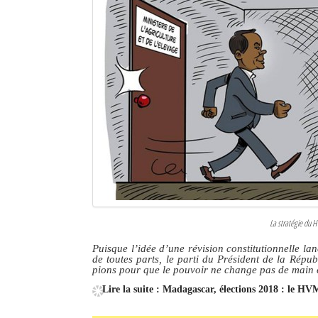
Sites touristiques
Diego Suarez Pratique
Adresses utiles
Vie pratique
Les Petites Annonces
La Tribune de Diego en PDF
Mon compte
La stratégie du H
Contacts
Puisque l’idée d’une révision constitutionnelle lan
de toutes parts, le parti du Président de la Rép
pions pour que le pouvoir ne change pas de main
Se connecter
Lire la suite : Madagascar, élections 2018 : le H
Identifiant