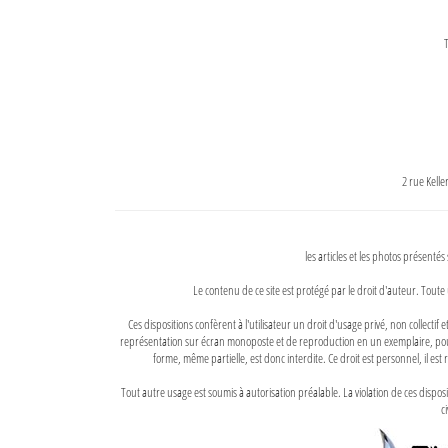
T
2 rue Kell
les articles et les photos présentés
Le contenu de ce site est protégé par le droit d'auteur. Toute 
Ces dispositions confèrent à l'utilisateur un droit d'usage privé, non collectif
représentation sur écran monoposte et de reproduction en un exemplaire, pour
forme, même partielle, est donc interdite. Ce droit est personnel, il est r
Tout autre usage est soumis à autorisation préalable. La violation de ces disp
ci