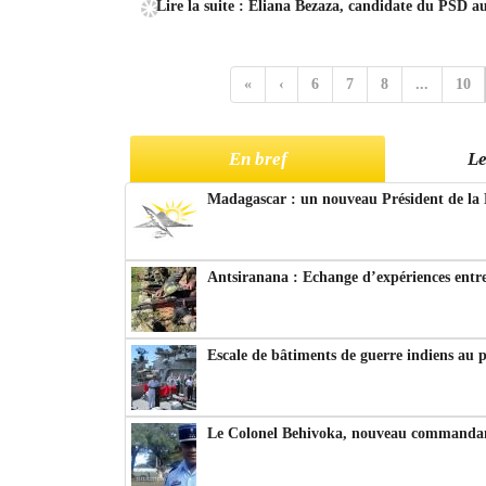
Lire la suite : Eliana Bezaza, candidate du PSD au
«
‹
6
7
8
...
10
En bref
Le
Madagascar : un nouveau Président de la 
Antsiranana : Echange d’expériences entre
Escale de bâtiments de guerre indiens au 
Le Colonel Behivoka, nouveau commandant