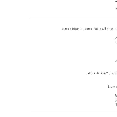
Ca
R
Laurence D'HONDT, Laurent BOYER, Gilbert RAKOT
Di
G
J
Maholy ANDRIANAIVO, Suzanne
Lauren
Re
J
T