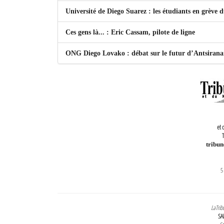
Université de Diego Suarez : les étudiants en grève 
Ces gens là... : Eric Cassam, pilote de ligne
ONG Diego Lovako : débat sur le futur d’Antsiran
et 
T
tribu
5
LaTrib
SA