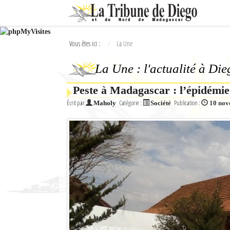
Ok
Vous êtes ici :
La Une
L'actualité à Diego Suarez
La Une : l'actualité à Di
La Une
Peste à Madagascar : l’épidémie 
Actualités
Écrit par
Catégorie :
Publication :
Maholy
Société
10 nov
Élections 2018
Société
Editoriaux
Féminin
Sports
Santé