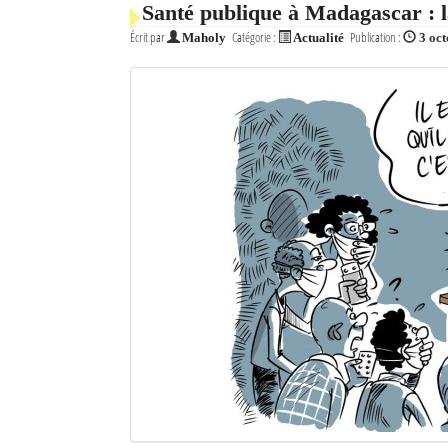
Santé publique à Madagascar : la
Mot de passe
Écrit par
Catégorie :
Publication :
Maholy
Actualité
3 oc
Se souvenir de moi
Connexion
Identifiant oublié ?
Mot de passe oublié ?