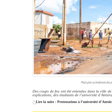
Sites touristiques
Diego Suarez Pratique
Adresses utiles
Vie pratique
Les Petites Annonces
La Tribune de Diego en PDF
Mon compte
Photo prise au lendemain des pr
Contacts
Des coups de feu ont été entendus dans la ville d
explications, des étudiants de l’université d’Antsi
Se connecter
Lire la suite : Protestations à l’université d’Antsi
Identifiant