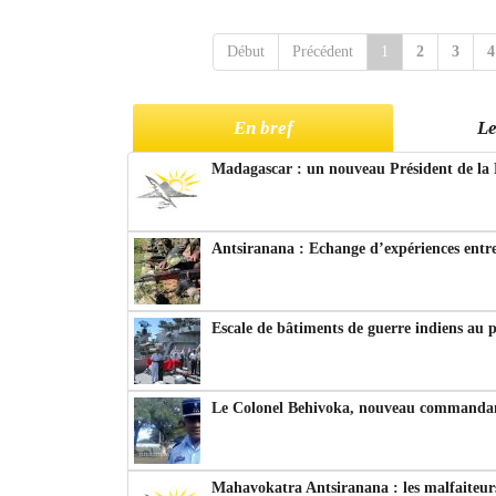
Début
Précédent
1
2
3
4
En bref
Le
Madagascar : un nouveau Président de la 
Antsiranana : Echange d’expériences entre
Escale de bâtiments de guerre indiens au 
Le Colonel Behivoka, nouveau commandant
Mahavokatra Antsiranana : les malfaiteurs