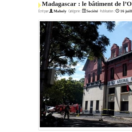
Madagascar : le bâtiment de l’O
Mot de passe
Écrit par
Catégorie :
Publication :
Maholy
Société
16 juil
Se souvenir de moi
Connexion
Identifiant oublié ?
Mot de passe oublié ?