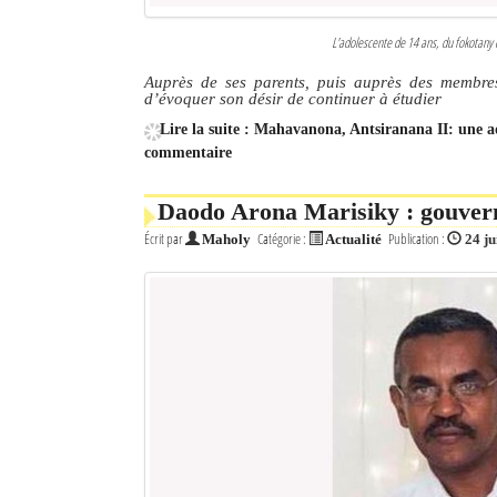
L'adolescente de 14 ans, du fokota
Auprès de ses parents, puis auprès des membres
d’évoquer son désir de continuer à étudier
Lire la suite : Mahavanona, Antsiranana II: une ad
commentaire
Daodo Arona Marisiky : gouve
Écrit par
Catégorie :
Publication :
Maholy
Actualité
24 ju