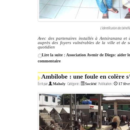
L’identification des bénéfi
Avec des partenaires installés à Antsiranana et à
auprès des foyers vulnérables de la ville et de s
quotidien
Lire la suite : Association Avenir de Diego: aider
commentaire
Ambilobe : une foule en colère s
Écrit par
Catégorie :
Publication :
Maholy
Société
17 fév