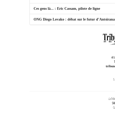
Ces gens là... : Eric Cassam, pilote de ligne
ONG Diego Lovako : débat sur le futur d’Antsiran
et 
T
tribu
5
LaTrib
SA
Ca