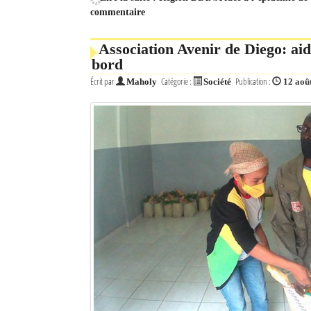
commentaire
Association Avenir de Diego: ai
bord
Écrit par
Catégorie :
Publication :
Maholy
Société
12 aoû