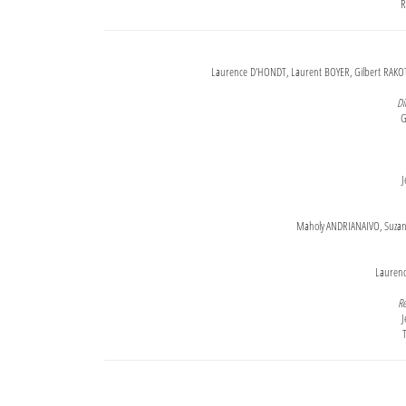
R
Laurence D'HONDT, Laurent BOYER, Gilbert RAKOT
Di
G
J
Maholy ANDRIANAIVO, Suzanne
Lauren
Re
J
T