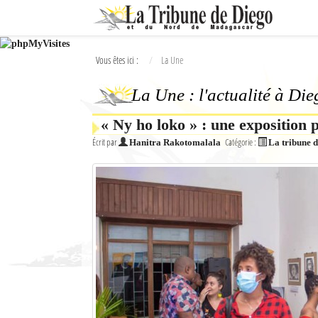
Ok
Vous êtes ici :
La Une
L'actualité à Diego Suarez
La Une : l'actualité à Di
La Une
« Ny ho loko » : une exposition 
Actualités
Écrit par
Catégorie :
Hanitra Rakotomalala
La tribune 
Élections 2018
Société
Editoriaux
Féminin
Sports
Santé