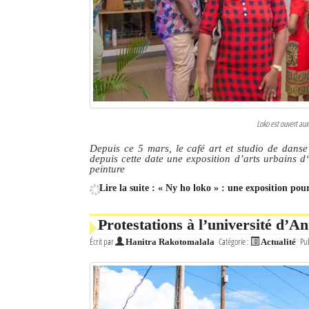
Culture
Economie
Brèves
Le Nord de Madagascar
Loko est ouvert aux
Avions
Depuis ce 5 mars, le café art et studio de danse 
depuis cette date une exposition d’arts urbains d‘
Météo
peinture
Lire la suite : « Ny ho loko » : une exposition pou
Marées
Le Port
Protestations à l’université d’An
Écrit par
Catégorie :
Pub
Hanitra Rakotomalala
Actualité
La Ville
L'actualité du tourisme
Histoire