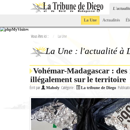
L'actuali
La Une
Actualités
Él
Vous êtes ici :
La Une
La Une : l'actualité à
Vohémar-Madagascar : des m
illégalement sur le territoire
Écrit par
Catégorie :
Publicati
Maholy
La tribune de Diego