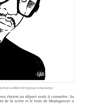
rche de la célébrité et de l’argent par le show-business
ez étaient au départ seuls à connaitre. Sa
t de la scène et le reste de Madagascar a