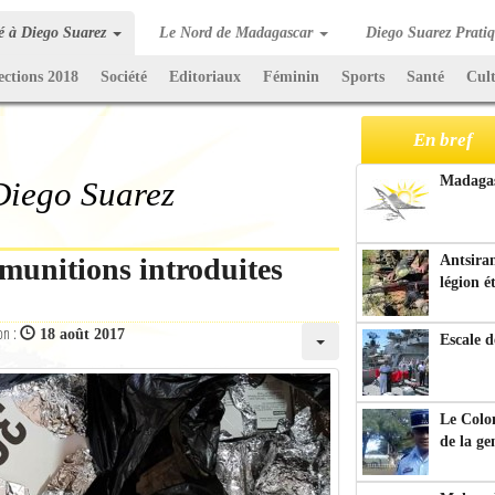
té à Diego Suarez
Le Nord de Madagascar
Diego Suarez Prati
ections 2018
Société
Editoriaux
Féminin
Sports
Santé
Cul
En bref
Madagasc
 Diego Suarez
unitions introduites
Antsiran
légion é
on :
18 août 2017
Escale d
Le Colo
de la g