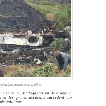
es mêmes fautes et mêmes erreurs se répètent
une semaine, Madagascar vit de drame en
s et les graves accidents succèdent aux
tés politiques