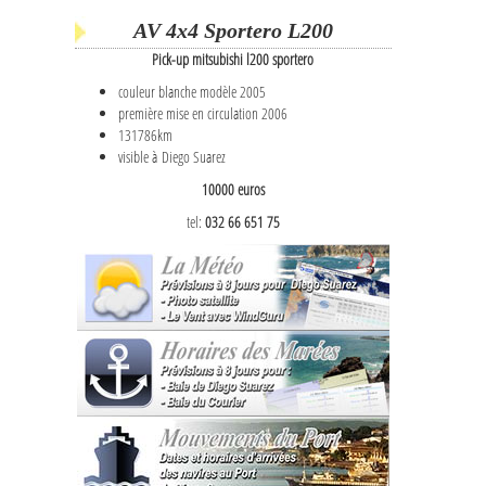
AV 4x4 Sportero L200
Pick-up mitsubishi l200 sportero
couleur blanche modèle 2005
première mise en circulation 2006
131786km
visible à Diego Suarez
10000 euros
tel:
032 66 651 75