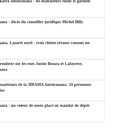
tra Antsiranana : les malfaiteurs tuent le gardien
ana : décès du conseiller juridique Michel Billy
ana, Lazaret nord : trois chiens errants causent un
 roulotte sur les rues Justin Bezara et Lafayette,
nana
 matériaux de la JIRAMA Antsiranana: 24 personnes
ées
nana : un voleur de moto placé en mandat de dépôt