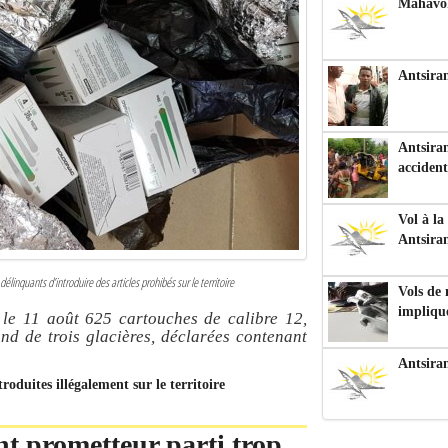
Mahavoka
Antsiran
Antsiran
accident
Vol à la
Antsira
inquants d’introduire des articles prohibés sur le territoire
Vols de
impliqu
le 11 août 625 cartouches de calibre 12,
nd de trois glacières, déclarées contenant
Antsira
oduites illégalement sur le territoire
nt prometteur parti trop