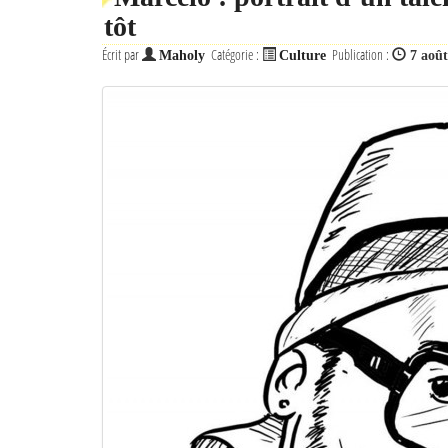
tôt
Écrit par
Catégorie :
Publication :
Maholy
Culture
7 aoû