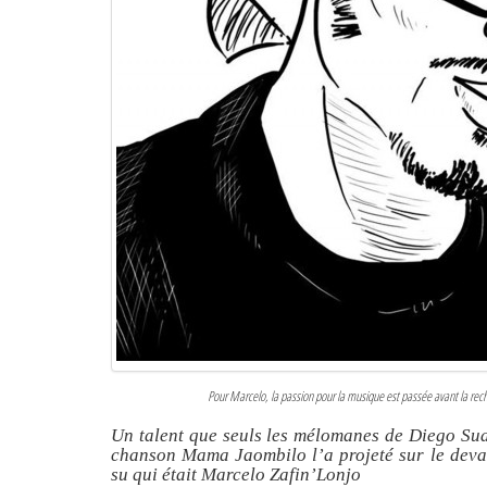
Pour Marcelo, la passion pour la musique est passée avant la reche
Un talent que seuls les mélomanes de Diego Suar
chanson Mama Jaombilo l’a projeté sur le devan
su qui était Marcelo Zafin’Lonjo