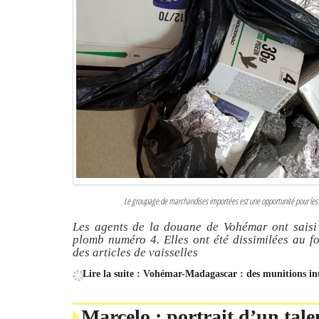
Le groupage de marchandises importées est une opportunité pour les dél
Les agents de la douane de Vohémar ont saisi 
plomb numéro 4. Elles ont été dissimilées au fo
des articles de vaisselles
Lire la suite : Vohémar-Madagascar : des munitions intr
Marcelo : portrait d’un tale