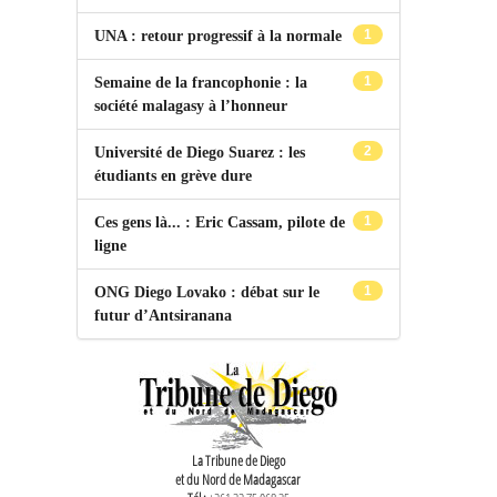
1
UNA : retour progressif à la normale
1
Semaine de la francophonie : la
société malagasy à l’honneur
2
Université de Diego Suarez : les
étudiants en grève dure
1
Ces gens là... : Eric Cassam, pilote de
ligne
1
ONG Diego Lovako : débat sur le
futur d’Antsiranana
La Tribune de Diego
et du Nord de Madagascar