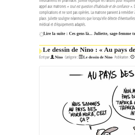
médicaments en pharmacie. Juliette explique les raisons pour lesquelle
appel aux matrones
« tout est question d’habitude et de confiance »
. 
complications et ne sont pas opérées. La matrone parvient à remédier 
place. Juliette souligne néanmoins que lorsqu’elle détecte d’éventuelles
médical et d’équipements adaptés.
Lire la suite : Ces gens là... Juliette, sage-femme t
Le dessin de Nino : « Au pays d
Écrit par
Catégorie :
Publication :
Nino
Le dessin de Nino