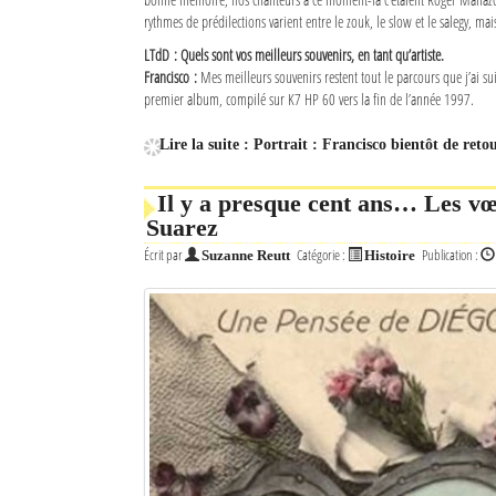
rythmes de prédilections varient entre le zouk, le slow et le salegy, mais
LTdD : Quels sont vos meilleurs souvenirs, en tant qu’artiste.
Francisco :
Mes meilleurs souvenirs restent tout le parcours que j’ai su
premier album, compilé sur K7 HP 60 vers la fin de l’année 1997.
Lire la suite : Portrait : Francisco bientôt de reto
Il y a presque cent ans… Les v
Suarez
Écrit par
Catégorie :
Publication :
Suzanne Reutt
Histoire