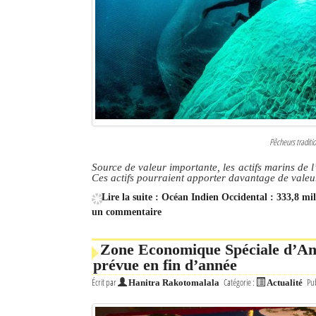
Culture
Economie
Brèves
Le Nord de Madagascar
Avions
Pêcheurs traditi
Source de valeur importante, les actifs marins de 
Météo
Ces actifs pourraient apporter davantage de valeur
Marées
Lire la suite : Océan Indien Occidental : 333,8 mil
un commentaire
Le Port
Zone Economique Spéciale d’And
La Ville
prévue en fin d’année
Écrit par
Catégorie :
Pub
L'actualité du tourisme
Hanitra Rakotomalala
Actualité
Histoire