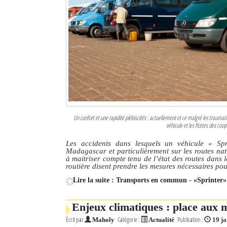
Un confort et une rapidité plébiscités : actuellement et ce malgré les traum
véhicule et les flottes des coo
Les accidents dans lesquels un véhicule
« Spr
Madagascar et particulièrement sur les routes nat
à maitriser compte tenu de l’état des routes dans l
routière disent prendre les mesures nécessaires pour 
Lire la suite : Transports en commun - «Sprinter»
Enjeux climatiques : place aux m
Écrit par
Catégorie :
Publication :
Maholy
Actualité
19 j