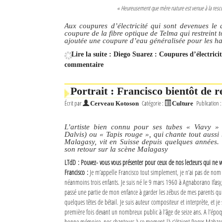
« Heureusement que mère nature est venue à la rescous
Aux coupures d’électricité qui sont devenues le 
coupure de la fibre optique de Telma qui restreint t
ajoutée une coupure d’eau généralisée pour les hab
Lire la suite : Diego Suarez : Coupures d’électric
commentaire
Portrait : Francisco bientôt de r
Écrit par
Catégorie :
Publication 
Cerveau Kotoson
Culture
L’artiste bien connu pour ses tubes « Viavy »
Dalvis) ou « Tapis rouge », qui chante tout aussi
Malagasy, vit en Suisse depuis quelques années. 
son retour sur la scène Malagasy
LTdD : Pouvez- vous vous présenter pour ceux de nos lecteurs qui ne v
Francisco :
Je m’appelle Francisco tout simplement, je n’ai pas de nom de
néanmoins trois enfants. Je suis né le 9 mars 1960 à Agnaborano Ifasy, 
passé une partie de mon enfance à garder les zébus de mes parents qui 
quelques têtes de bétail. Je suis auteur compositeur et interprète, et j
première fois devant un nombreux public à l’âge de seize ans. A l’époque, 
bonne mémoire, nos chanteurs à ce moment-là c’étaient Roger Mahazo