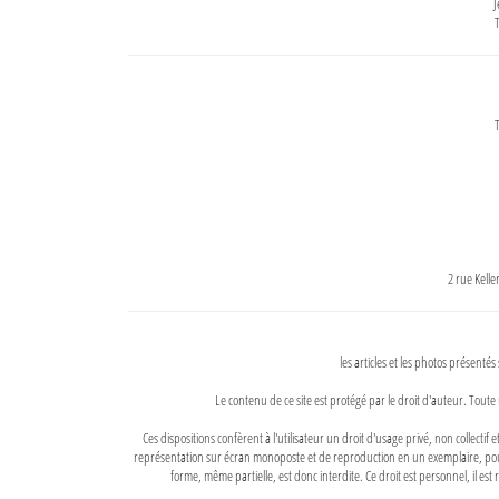
J
T
T
2 rue Kell
les articles et les photos présentés
Le contenu de ce site est protégé par le droit d'auteur. Toute 
Ces dispositions confèrent à l'utilisateur un droit d'usage privé, non collectif
représentation sur écran monoposte et de reproduction en un exemplaire, pour
forme, même partielle, est donc interdite. Ce droit est personnel, il est r