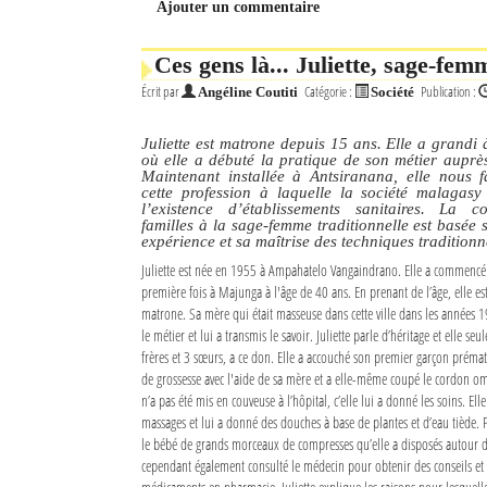
Ajouter un commentaire
Mot de passe
Ces gens là... Juliette, sage-fem
Écrit par
Catégorie :
Publication :
Angéline Coutiti
Société
Se souvenir de moi
Juliette est matrone depuis 15 ans. Elle a grand
Connexion
où elle a débuté la pratique de son métier auprè
Maintenant installée à Antsiranana, elle nous f
cette profession à laquelle la société malagasy
Identifiant oublié ?
l’existence d’établissements sanitaires. La c
familles à la sage-femme traditionnelle est basée 
expérience et sa maîtrise des techniques traditionn
Mot de passe oublié ?
Juliette est née en 1955 à Ampahatelo Vangaindrano. Elle a commencé
première fois à Majunga à l'âge de 40 ans. En prenant de l’âge, elle e
matrone. Sa mère qui était masseuse dans cette ville dans les années 1
le métier et lui a transmis le savoir. Juliette parle d’héritage et elle seu
frères et 3 sœurs, a ce don. Elle a accouché son premier garçon prém
de grossesse avec l'aide de sa mère et a elle-même coupé le cordon om
n’a pas été mis en couveuse à l’hôpital, c’elle lui a donné les soins. Ell
massages et lui a donné des douches à base de plantes et d’eau tiède. P
le bébé de grands morceaux de compresses qu’elle a disposés autour de 
cependant également consulté le médecin pour obtenir des conseils et 