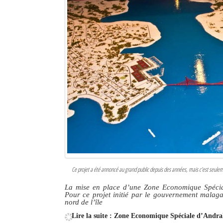
Sites touristiques
Diego Suarez Pratique
Adresses utiles
Vie pratique
Les Petites Annonces
La Tribune de Diego en PDF
Mon compte
Contacts
Ce projet a été annoncé au grand public depuis des années, mais c’est seuleme
La mise en place d’une Zone Economique Spéciale
Se connecter
Pour ce projet initié par le gouvernement malag
nord de l’île
Identifiant
Lire la suite : Zone Economique Spéciale d’Andrak