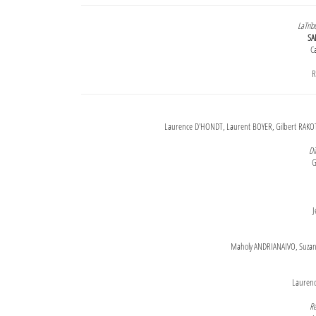
LaTrib
SA
Ca
R
Laurence D'HONDT, Laurent BOYER, Gilbert RAKOT
Di
G
J
Maholy ANDRIANAIVO, Suzanne
Lauren
Re