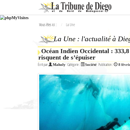
Ok
Vous êtes ici :
La Une
L'actualité à Diego Suarez
La Une : l'actualité à Di
La Une
Océan Indien Occidental : 333,8 
Actualités
risquent de s’épuiser
Élections 2018
Écrit par
Catégorie :
Publication :
Maholy
Société
8 févri
Société
Editoriaux
Féminin
Sports
Santé