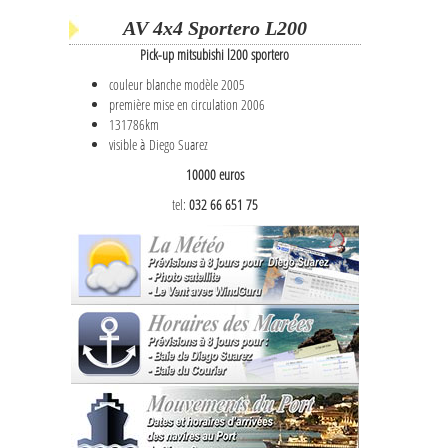
AV 4x4 Sportero L200
Pick-up mitsubishi l200 sportero
couleur blanche modèle 2005
première mise en circulation 2006
131786km
visible à Diego Suarez
10000 euros
tel:
032 66 651 75