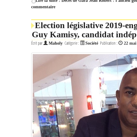
Lire la suite : Décès de Gara Jean Robert : l’ancien 
commentaire
Election législative 2019-e
Guy Kamisy, candidat indé
Écrit par
Catégorie :
Publication :
Maholy
Société
22 mai