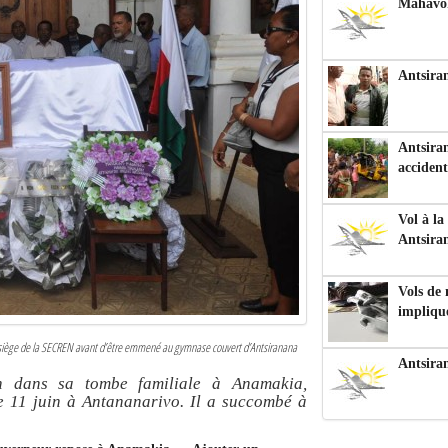
Mahavoka
Antsiran
Antsiran
accident
Vol à la
Antsira
Vols de
impliqu
au siège de la SECREN avant d’être emmené au gymnase couvert d’Antsiranana
Antsira
n dans sa tombe familiale à Anamakia,
e 11 juin à Antananarivo. Il a succombé à