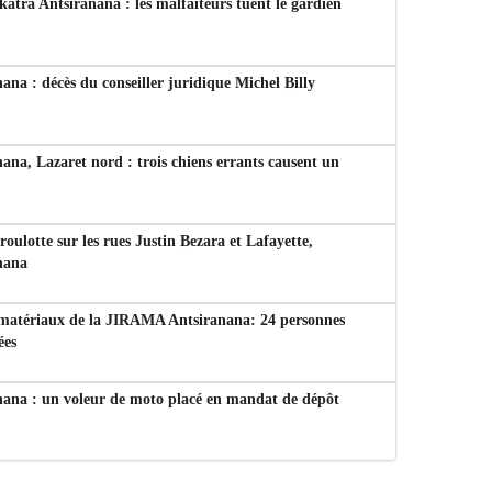
tra Antsiranana : les malfaiteurs tuent le gardien
ana : décès du conseiller juridique Michel Billy
ana, Lazaret nord : trois chiens errants causent un
 roulotte sur les rues Justin Bezara et Lafayette,
nana
 matériaux de la JIRAMA Antsiranana: 24 personnes
ées
nana : un voleur de moto placé en mandat de dépôt