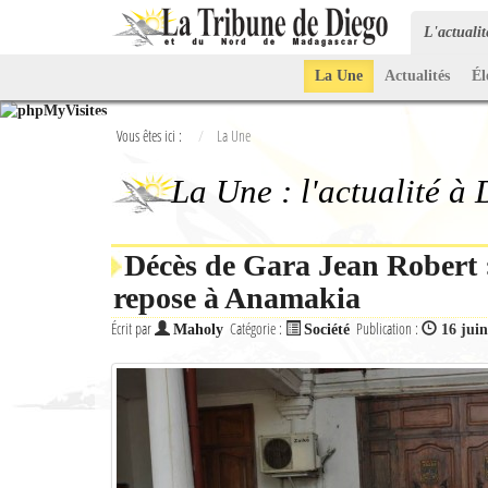
L'actuali
La Une
Actualités
Él
Vous êtes ici :
La Une
La Une : l'actualité à
Décès de Gara Jean Robert 
repose à Anamakia
Écrit par
Catégorie :
Publication :
Maholy
Société
16 jui