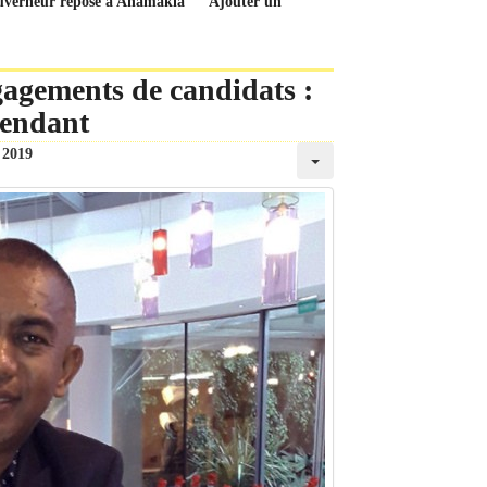
gouverneur repose à Anamakia
Ajouter un
ngagements de candidats :
pendant
 2019