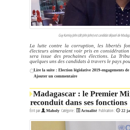
Guy Kamisy John (dit John John) est candidat député de Madagasc
La lutte contre la corruption, les libertés f
électeurs aimeraient voir pris en considération
sera issue des prochaines élections. La Trib
quelques uns des candidats à travers le pays pou
Lire la suite : Election législative 2019-engagements 
Ajouter un commentaire
Madagascar : le Premier Mi
reconduit dans ses fonctions
Écrit par
Catégorie :
Publication :
Maholy
Actualité
22 j