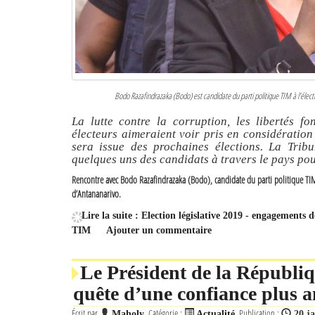
Bodo Razafindrazaka (Bodo) est candidate du parti politique TIM à l’élect
La lutte contre la corruption, les libertés f
électeurs aimeraient voir pris en considération
sera issue des prochaines élections. La Trib
quelques uns des candidats à travers le pays pou
Rencontre avec Bodo Razafindrazaka (Bodo), candidate du parti politique TIM 
d’Antananarivo.
Lire la suite : Election législative 2019 - engagement
TIM
Ajouter un commentaire
Le Président de la Républi
quête d’une confiance plus a
Écrit par
Catégorie :
Publication :
Maholy
Actualité
20 j