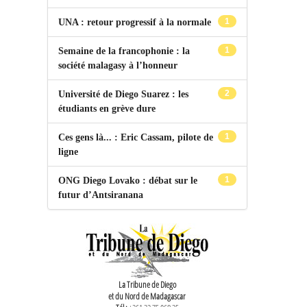
1
UNA : retour progressif à la normale
1
Semaine de la francophonie : la
société malagasy à l’honneur
2
Université de Diego Suarez : les
étudiants en grève dure
1
Ces gens là... : Eric Cassam, pilote de
ligne
1
ONG Diego Lovako : débat sur le
futur d’Antsiranana
La Tribune de Diego
et du Nord de Madagascar