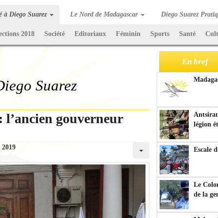
té à Diego Suarez
Le Nord de Madagascar
Diego Suarez Prati
ections 2018
Société
Editoriaux
Féminin
Sports
Santé
Cul
En bref
Madagasc
 Diego Suarez
: l’ancien gouverneur
Antsiran
légion é
n 2019
Escale d
Le Colo
de la g