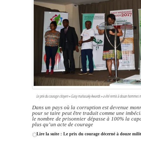
Le prix du courage citoyen « Gasy mahasaky Awards » a été remis à douze hommes ma
Dans un pays où la corruption est devenue monna
pour se taire peut être traduit comme une imbéci
le nombre de prisonnier dépasse à 100% la capac
plus qu’un acte de courage
Lire la suite : Le prix du courage décerné à douze mil