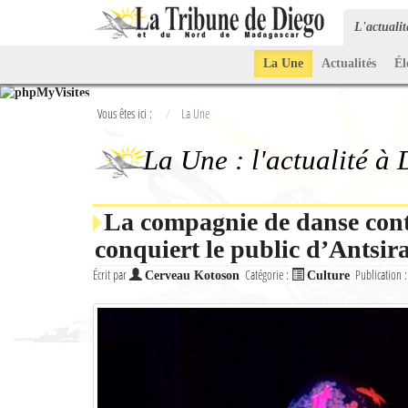
L'actuali
La Une
Actualités
Él
Vous êtes ici :
La Une
La Une : l'actualité à
La compagnie de danse co
conquiert le public d’Antsi
Écrit par
Catégorie :
Publication 
Cerveau Kotoson
Culture