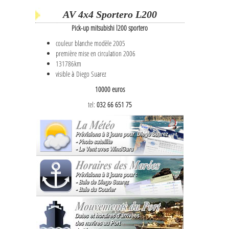
AV 4x4 Sportero L200
Pick-up mitsubishi l200 sportero
couleur blanche modèle 2005
première mise en circulation 2006
131786km
visible à Diego Suarez
10000 euros
tel:
032 66 651 75