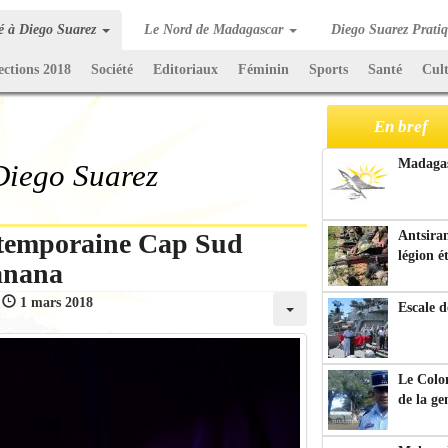
té à Diego Suarez
Le Nord de Madagascar
Diego Suarez Prati
ections 2018
Société
Editoriaux
Féminin
Sports
Santé
Cul
En bref
Madagasc
 Diego Suarez
ntemporaine Cap Sud
Antsiran
légion é
ranana
:
1 mars 2018
Escale d
Le Colo
de la g