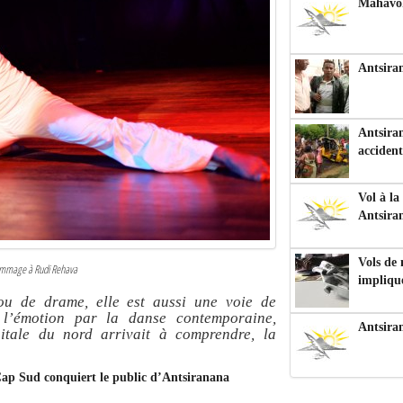
Mahavoka
Antsiran
Antsiran
accident
Vol à la
Antsira
Vols de
ommage à Rudi Rehava
impliqu
ou de drame, elle est aussi une voie de
r l’émotion par la danse contemporaine,
Antsira
itale du nord arrivait à comprendre, la
Cap Sud conquiert le public d’Antsiranana