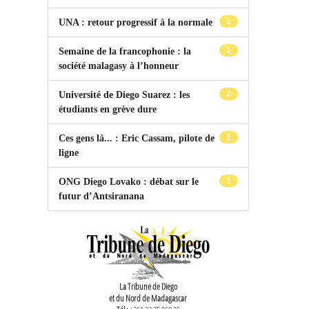
1
UNA : retour progressif à la normale
1
Semaine de la francophonie : la
société malagasy à l’honneur
2
Université de Diego Suarez : les
étudiants en grève dure
1
Ces gens là... : Eric Cassam, pilote de
ligne
1
ONG Diego Lovako : débat sur le
futur d’Antsiranana
La Tribune de Diego
et du Nord de Madagascar