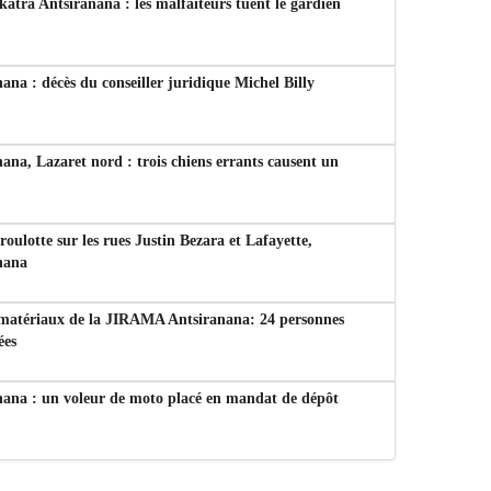
tra Antsiranana : les malfaiteurs tuent le gardien
ana : décès du conseiller juridique Michel Billy
ana, Lazaret nord : trois chiens errants causent un
 roulotte sur les rues Justin Bezara et Lafayette,
nana
 matériaux de la JIRAMA Antsiranana: 24 personnes
ées
nana : un voleur de moto placé en mandat de dépôt