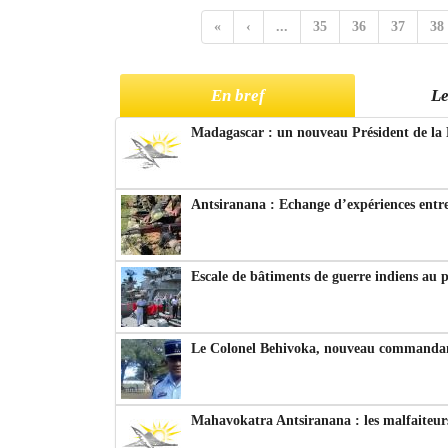
«
‹
...
35
36
37
38
En bref
Le
Madagascar : un nouveau Président de la 
Antsiranana : Echange d’expériences entre
Escale de bâtiments de guerre indiens au 
Le Colonel Behivoka, nouveau commandant
Mahavokatra Antsiranana : les malfaiteurs