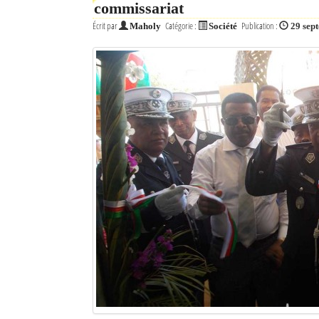
commissariat
Écrit par
Catégorie :
Publication :
Maholy
Société
29 sep