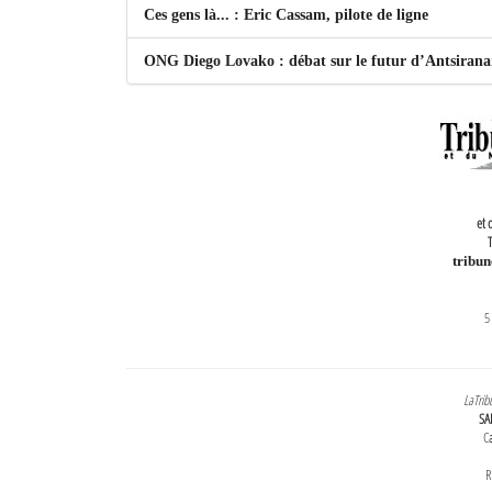
Ces gens là... : Eric Cassam, pilote de ligne
ONG Diego Lovako : débat sur le futur d’Antsiran
et 
T
tribu
5
LaTrib
SA
Ca
R