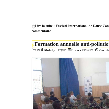
Mot de passe
Se souvenir de moi
Lire la suite : Festival International de Danse C
commentaire
Connexion
Formation annuelle anti-polluti
Identifiant oublié ?
Écrit par
Catégorie :
Publication :
Maholy
Brèves
2 octo
Mot de passe oublié ?