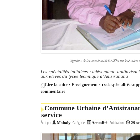
Signature de la convention IST-D / INFor par le directeur 
Les spécialités intitulées : télévendeur, audiovisue
aux élèves du lycée technique d’Antsiranana
Lire la suite : Enseignement : trois spécialités su
commentaire
Commune Urbaine d’Antsiranana 
service
Écrit par
Catégorie :
Publication :
Maholy
Actualité
29 s