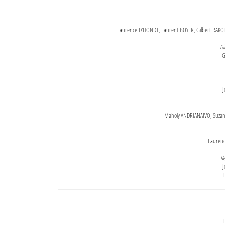
Laurence D'HONDT, Laurent BOYER, Gilbert RAKOT
Di
G
J
Maholy ANDRIANAIVO, Suzanne
Lauren
Re
J
T
T