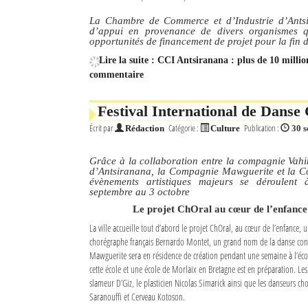
La Chambre de Commerce et d’Industrie d’Antsi
Sites touristiques
d’appui en provenance de divers organismes qu
opportunités de financement de projet pour la fin d
Diego Suarez Pratique
Lire la suite : CCI Antsiranana : plus de 10 milli
commentaire
Adresses utiles
Festival International de Dans
Vie pratique
Écrit par
Catégorie :
Publication :
Rédaction
Culture
30 
Les Petites Annonces
Grâce à la collaboration entre la compagnie Vahin
d’Antsiranana, la Compagnie Mawguerite et la 
La Tribune de Diego en PDF
évènements artistiques majeurs se déroulen
septembre au 3 octobre
Mon compte
Le projet ChOral au cœur de l’enfance
La ville accueille tout d’abord le projet ChOral, au cœur de l’enfance, 
Contacts
chorégraphe français Bernardo Montet, un grand nom de la danse con
Mawguerite sera en résidence de création pendant une semaine à l’éco
Se connecter
cette école et une école de Morlaix en Bretagne est en préparation. Les
slameur D’Giz, le plasticien Nicolas Simarick ainsi que les danseurs 
Identifiant
Saranouffi et Cerveau Kotoson.