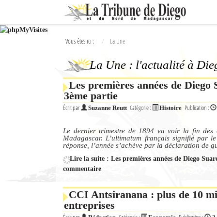
Ok
Vous êtes ici :
La Une
L'actualité à Diego Suarez
La Une : l'actualité à Di
La Une
Les premières années de Diego Su
Actualités
3ème partie
Élections 2018
Écrit par
Catégorie :
Publication :
Suzanne Reutt
Histoire
Société
Le dernier trimestre de 1894 va voir la fin des 
Madagascar. L’ultimatum français signifié par le
réponse, l’année s’achève par la déclaration de g
Editoriaux
Lire la suite : Les premières années de Diego Suare
Féminin
commentaire
Sports
CCI Antsiranana : plus de 10 mi
entreprises
Santé