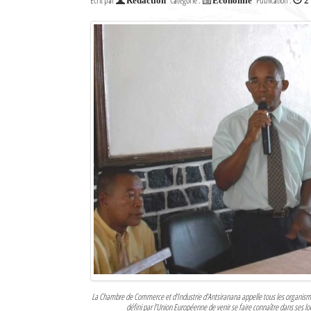
Écrit par
Catégorie :
Publication :
Rédaction
Economie
2
Culture
Economie
Brèves
Le Nord de Madagascar
Avions
Météo
Marées
Le Port
La Ville
L'actualité du tourisme
La Chambre de Commerce et d’Industrie d’Antsiranana appelle tous les organismes
Histoire
défini par l’Union Européenne de venir se faire connaître dans ses lo