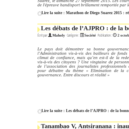
Suarez, le dimanche 27 septembre 2015. Les cours
de l'épreuve handisport brillament remportée par 
Lire la suite : Marathon de Diego Suarez 2015 : ré
Les débats de l’AJPRO : de la b
Écrit par
Catégorie :
Publication :
Maholy
Société
2 octo
Le pays doit démontrer sa bonne gouvernanc
l’Administration vis-à-vis des bailleurs de fonds
climat de confiance, mais qu’en est-il de la red
vis-à-vis des citoyens ? Une vingtaine de person
de l’association des journalistes professionnels
pour débattre du thème « Elimination de la c
gouvernance. Entre discours et réalité »
Lire la suite : Les débats de l’AJPRO : de la bon
Tanambao V, Antsiranana : ina