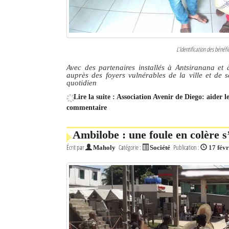
L’identification des bénéfi
Avec des partenaires installés à Antsiranana et à
auprès des foyers vulnérables de la ville et de s
quotidien
Lire la suite : Association Avenir de Diego: aider
commentaire
Ambilobe : une foule en colère s
Écrit par
Catégorie :
Publication :
Maholy
Société
17 fév