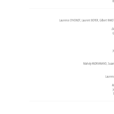
R
Laurence D'HONDT, Laurent BOYER, Gilbert RAKOT
Di
G
J
Maholy ANDRIANAIVO, Suzanne
Lauren
Re
J
T