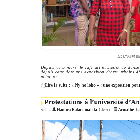
Culture
Economie
Brèves
Le Nord de Madagascar
Loko est ouvert aux
Avions
Depuis ce 5 mars, le café art et studio de danse 
depuis cette date une exposition d’arts urbains d‘
Météo
peinture
Lire la suite : « Ny ho loko » : une exposition pou
Marées
Le Port
Protestations à l’université d’An
Écrit par
Catégorie :
Pub
Hanitra Rakotomalala
Actualité
La Ville
L'actualité du tourisme
Histoire