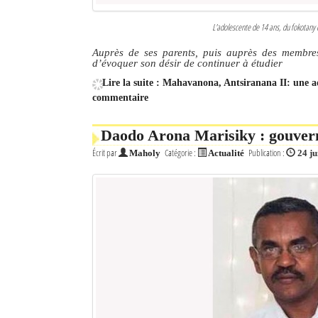
L'adolescente de 14 ans, du fokota
Auprès de ses parents, puis auprès des membres
d’évoquer son désir de continuer à étudier
Lire la suite : Mahavanona, Antsiranana II: une ad
commentaire
Daodo Arona Marisiky : gouve
Écrit par
Catégorie :
Publication :
Maholy
Actualité
24 ju