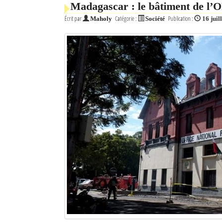
Madagascar : le bâtiment de l’O
Mot de passe
Écrit par
Catégorie :
Publication :
Maholy
Société
16 juil
Se souvenir de moi
Connexion
Identifiant oublié ?
Mot de passe oublié ?