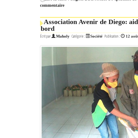
commentaire
Association Avenir de Diego: ai
bord
Écrit par
Catégorie :
Publication :
Maholy
Société
12 aoû