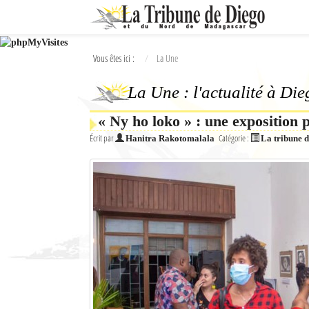
Ok
Vous êtes ici :
La Une
L'actualité à Diego Suarez
La Une : l'actualité à Di
La Une
« Ny ho loko » : une exposition 
Actualités
Écrit par
Catégorie :
Hanitra Rakotomalala
La tribune 
Élections 2018
Société
Editoriaux
Féminin
Sports
Santé