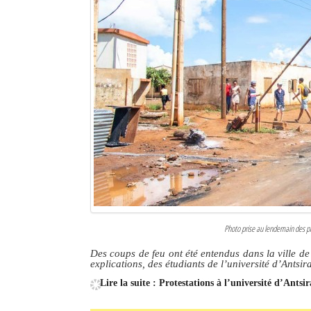
Sites touristiques
Diego Suarez Pratique
Adresses utiles
Vie pratique
Les Petites Annonces
La Tribune de Diego en PDF
Mon compte
Photo prise au lendemain des pr
Contacts
Des coups de feu ont été entendus dans la ville d
explications, des étudiants de l’université d’Antsi
Se connecter
Lire la suite : Protestations à l’université d’Antsi
Identifiant