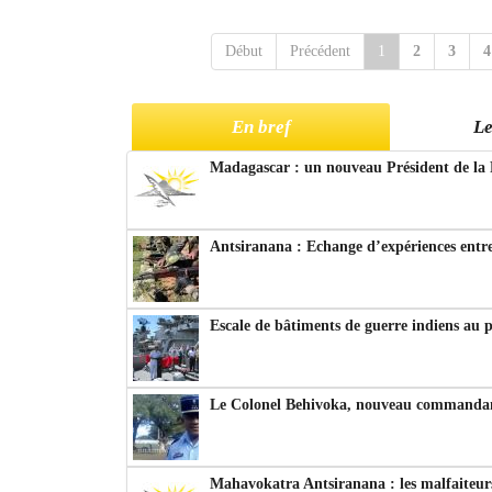
Début
Précédent
1
2
3
4
En bref
Le
Madagascar : un nouveau Président de la 
Antsiranana : Echange d’expériences entre
Escale de bâtiments de guerre indiens au 
Le Colonel Behivoka, nouveau commandant
Mahavokatra Antsiranana : les malfaiteurs