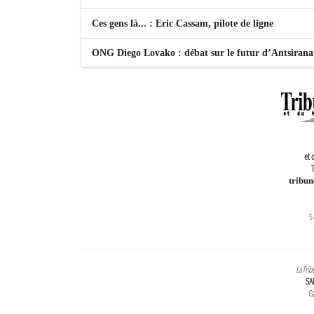
Ces gens là... : Eric Cassam, pilote de ligne
ONG Diego Lovako : débat sur le futur d’Antsiran
et 
T
tribu
5
LaTrib
SA
Ca