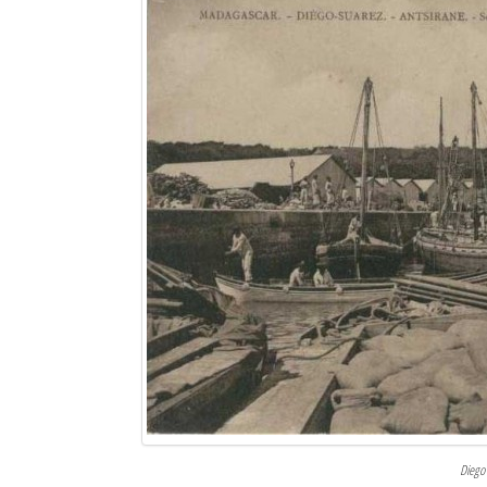
Sites touristiques
Diego Suarez Pratique
Adresses utiles
Vie pratique
Les Petites Annonces
La Tribune de Diego en PDF
Mon compte
Contacts
Se connecter
Identifiant
Diego 