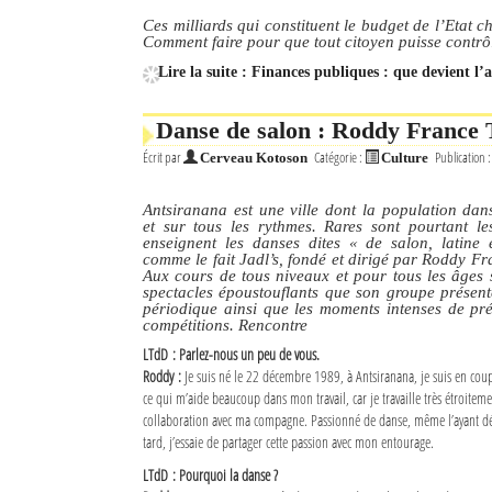
Ces milliards qui constituent le budget de l’Etat 
Comment faire pour que tout citoyen puisse contrôle
Lire la suite : Finances publiques : que devient l’
Danse de salon : Roddy France T
Écrit par
Catégorie :
Publication 
Cerveau Kotoson
Culture
Antsiranana est une ville dont la population da
et sur tous les rythmes. Rares sont pourtant le
enseignent les danses dites « de salon, latine 
comme le fait Jadl’s, fondé et dirigé par Roddy Fr
Aux cours de tous niveaux et pour tous les âges s
spectacles époustouflants que son groupe présen
périodique ainsi que les moments intenses de pr
compétitions. Rencontre
LTdD : Parlez-nous un peu de vous.
Roddy :
Je suis né le 22 décembre 1989, à Antsiranana, je suis en cou
ce qui m’aide beaucoup dans mon travail, car je travaille très étroitem
collaboration avec ma compagne. Passionné de danse, même l’ayant dé
tard, j’essaie de partager cette passion avec mon entourage.
LTdD : Pourquoi la danse ?