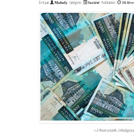
Écrit par
Catégorie :
Publication :
Maholy
Société
16 fév
« à l’heure actuelle, à Madagascar