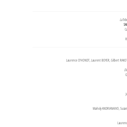
LaTrib
SA
Ca
R
Laurence D'HONDT, Laurent BOYER, Gilbert RAKOT
Di
G
J
Maholy ANDRIANAIVO, Suzanne
Lauren