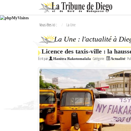
Ok
Vous êtes ici :
La Une
L'actualité à Diego Suarez
La Une : l'actualité à Di
La Une
Licence des taxis-ville : la haus
Actualités
Écrit par
Catégorie :
Pub
Hanitra Rakotomalala
Actualité
Élections 2018
Société
Editoriaux
Féminin
Sports
Santé