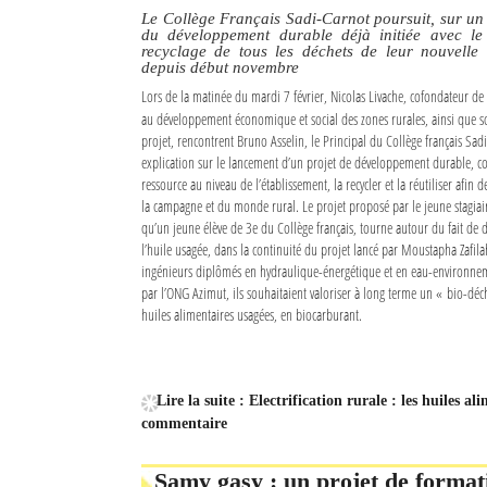
Le Collège Français Sadi-Carnot poursuit, sur un 
du développement durable déjà initiée avec le s
recyclage de tous les déchets de leur nouvelle 
depuis début novembre
Lors de la matinée du mardi 7 février, Nicolas Livache, cofondateur de 
au développement économique et social des zones rurales, ainsi que so
projet, rencontrent Bruno Asselin, le Principal du Collège français Sad
explication sur le lancement d’un projet de développement durable, con
ressource au niveau de l’établissement, la recycler et la réutiliser afin de
la campagne et du monde rural. Le projet proposé par le jeune stagiaire
qu’un jeune élève de 3e du Collège français, tourne autour du fait de
l’huile usagée, dans la continuité du projet lancé par Moustapha Zafil
ingénieurs diplômés en hydraulique-énergétique et en eau-environnem
par l’ONG Azimut, ils souhaitaient valoriser à long terme un « bio-déch
huiles alimentaires usagées, en biocarburant.
Lire la suite : Electrification rurale : les huiles a
commentaire
Samy gasy : un projet de format