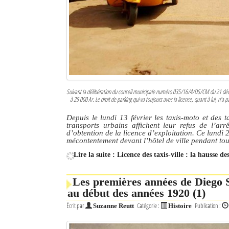
Culture
Economie
Brèves
Le Nord de Madagascar
Suivant la délibération du conseil municipale numéro 035/16/4/DS/CM du 21 décembr
à 25 000 Ar. Le droit de parking qui va toujours avec la licence, quant à lui, n’a
Avions
Depuis le lundi 13 février les taxis-moto et des t
Météo
transports urbains affichent leur refus de l’a
d’obtention de la licence d’exploitation. Ce lundi 20
mécontentement devant l’hôtel de ville pendant tou
Marées
Lire la suite : Licence des taxis-ville : la hausse d
Le Port
Les premières années de Diego S
La Ville
au début des années 1920 (1)
L'actualité du tourisme
Écrit par
Catégorie :
Publication :
Suzanne Reutt
Histoire
Histoire