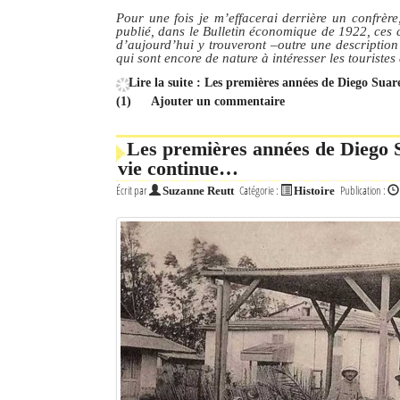
Pour une fois je m’effacerai derrière un confrère
publié, dans le Bulletin économique de 1922, ces 
Mot de passe
d’aujourd’hui y trouveront –outre une description d
qui sont encore de nature à intéresser les touristes
Lire la suite : Les premières années de Diego Sua
Se souvenir de moi
(1)
Ajouter un commentaire
Connexion
Les premières années de Diego Su
vie continue…
Identifiant oublié ?
Écrit par
Catégorie :
Publication :
Suzanne Reutt
Histoire
Mot de passe oublié ?