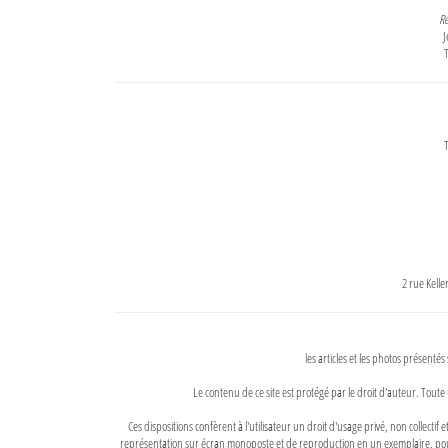
Re
J
T
T
2 rue Kell
les articles et les photos présentés
Le contenu de ce site est protégé par le droit d'auteur. Toute 
Ces dispositions confèrent à l'utilisateur un droit d'usage privé, non collectif
représentation sur écran monoposte et de reproduction en un exemplaire, pour