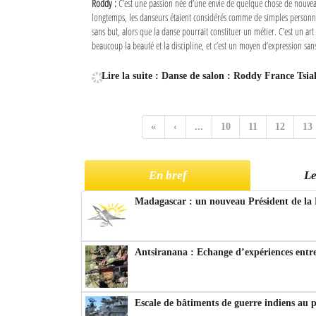
Roddy :
C’est une passion née d’une envie de quelque chose de nouve
longtemps, les danseurs étaient considérés comme de simples personn
sans but, alors que la danse pourrait constituer un métier. C’est un art 
beaucoup la beauté et la discipline, et c’est un moyen d’expression sans
Lire la suite : Danse de salon : Roddy France Tsia
«
‹
...
10
11
12
13
En bref
Le
Madagascar : un nouveau Président de la 
Antsiranana : Echange d’expériences entre
Escale de bâtiments de guerre indiens au 