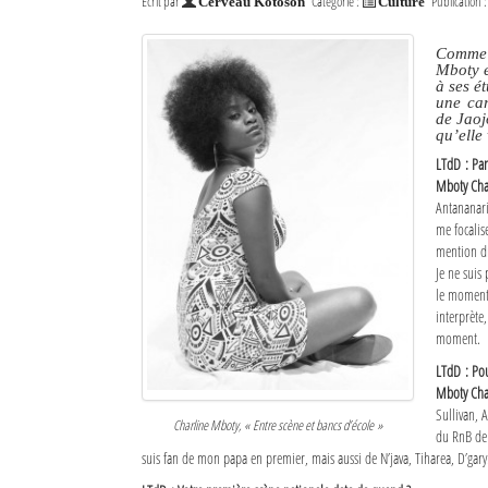
Écrit par
Catégorie :
Publication 
Cerveau Kotoson
Culture
Comme o
Mboty e
à ses é
une car
de Jaojo
qu’elle
LTdD : Pa
Mboty Cha
Antananari
me focalis
mention dr
Je ne suis
le moment,
interprète
moment.
LTdD : Pou
Mboty Cha
Sullivan, 
Charline Mboty, « Entre scène et bancs d’école »
du RnB de 
suis fan de mon papa en premier, mais aussi de N’java, Tiharea, D’gary