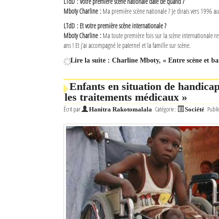
LTdD : Votre première scène nationale date de quand ?
Mboty Charline :
Ma première scène nationale ? Je dirais vers 1996 a
LTdD : Et votre première scène internationale ?
Mboty Charline :
Ma toute première fois sur la scène internationale r
ans ! Et j’ai accompagné le paternel et la famille sur scène.
Lire la suite : Charline Mboty, « Entre scène et ba
Enfants en situation de handicap
les traitements médicaux »
Écrit par
Catégorie :
Publi
Hanitra Rakotomalala
Société