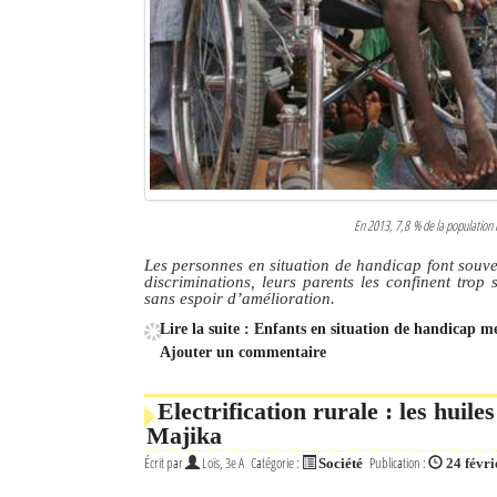
En 2013, 7,8 % de la population 
Les personnes en situation de handicap font souve
discriminations, leurs parents les confinent tro
sans espoir d’amélioration.
Lire la suite : Enfants en situation de handicap m
Ajouter un commentaire
Electrification rurale : les huile
Majika
Écrit par
Loïs, 3e A
Catégorie :
Publication :
Société
24 févr