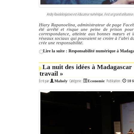
Andry Ravololonjatovo est éducateur numérique, il est un grand utilisateur 
Hiary Rapanoelina, administrateur de page Facebo
été arrêté et risque une peine de prison pour 
correspondance, atteinte aux bonnes mœurs et in
réseaux sociaux qui pouvaient se croire à l’abri d
crée une responsabilité.
Lire la suite : Responsabilité numérique à Madagasc
La nuit des idées à Madagascar :
travail »
Écrit par
Catégorie :
Publication :
Maholy
Economie
10 