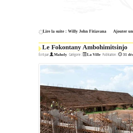
Culture
Economie
Brèves
Lire la suite : Willy John Fitiavana
Ajouter u
Le Nord de Madagascar
Le Fokontany Ambohimitsinjo
Écrit par
Catégorie :
Publication :
Maholy
La Ville
31 dé
Avions
Météo
Marées
Le Port
La Ville
L'actualité du tourisme
Histoire