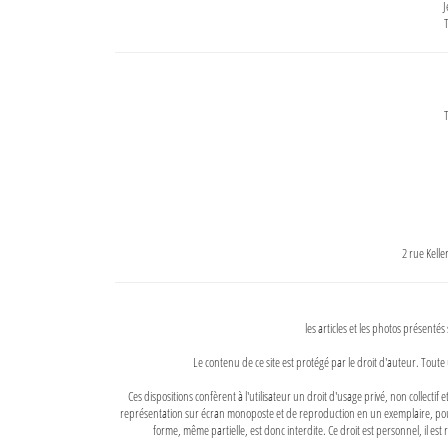
J
T
T
2 rue Kell
les articles et les photos présentés
Le contenu de ce site est protégé par le droit d'auteur. Toute 
Ces dispositions confèrent à l'utilisateur un droit d'usage privé, non collectif
représentation sur écran monoposte et de reproduction en un exemplaire, pour
forme, même partielle, est donc interdite. Ce droit est personnel, il est r