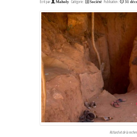
Écrit par
Catégorie :
Publication :
Maholy
Société
31 déc
Richard vit de la reche