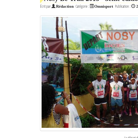
Écrit par
Catégorie :
Publication :
Rédaction
Omnisport
Le départ d