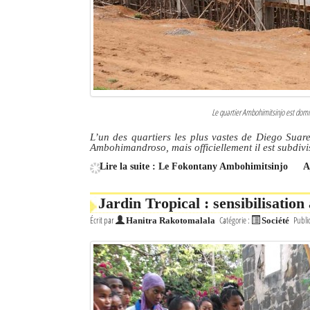
Sites touristiques
Diego Suarez Pratique
Adresses utiles
Le quartier Ambohimitsinjo est domi
Vie pratique
L’un des quartiers les plus vastes de Diego Suar
Les Petites Annonces
Ambohimandroso, mais officiellement il est subdiv
Lire la suite : Le Fokontany Ambohimitsinjo
A
La Tribune de Diego en PDF
Jardin Tropical : sensibilisation
Mon compte
Écrit par
Catégorie :
Publi
Hanitra Rakotomalala
Société
Contacts
Se connecter
Identifiant