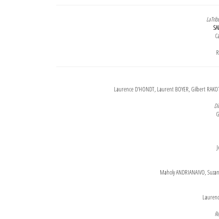
LaTrib
SA
Ca
R
Laurence D'HONDT, Laurent BOYER, Gilbert RAKOT
Di
G
J
Maholy ANDRIANAIVO, Suzanne
Lauren
Re