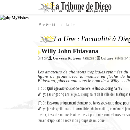
Ok
Vous êtes ici :
La Une
L'actualité à Diego Suarez
La Une : l'actualité à Di
La Une
Willy John Fitiavana
Actualités
Écrit par
Catégorie :
Publication 
Cerveau Kotoson
Culture
Élections 2018
Les amateurs de chansons tropicales rythmées du 
Société
figure de proue avec la montée en flèche de la
Fitiavana, plus connu sous le nom de « Willy ». R
Editoriaux
LTdD : Quel âge avez-vous et de quelle ville êtes-vous originaire ?
Willy :
J’ai vingt cinq ans, et je suis originaire de la ville de Farafangana
Féminin
LTdD : Êtes-vous uniquement chanteur ou faites vous autre chose pour 
Willy :
Je suis gestionnaire informaticien de formation, et même si je n
Sports
métier, il y a des moments où je mets à profit mes compétences, en s
terrain d’application reste mon groupe de musique.
Santé