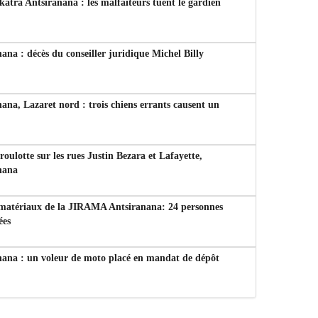
tra Antsiranana : les malfaiteurs tuent le gardien
ana : décès du conseiller juridique Michel Billy
ana, Lazaret nord : trois chiens errants causent un
 roulotte sur les rues Justin Bezara et Lafayette,
nana
 matériaux de la JIRAMA Antsiranana: 24 personnes
ées
nana : un voleur de moto placé en mandat de dépôt