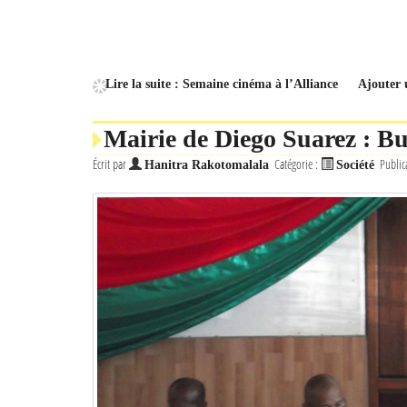
Lire la suite : Semaine cinéma à l’Alliance
Ajouter
Mairie de Diego Suarez : B
Écrit par
Catégorie :
Public
Hanitra Rakotomalala
Société