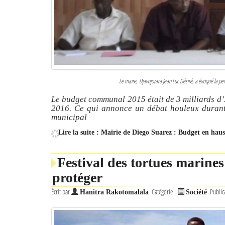
Le maire, Djavojozara Jean Luc Désiré, a évoqué la pe
Le budget communal 2015 était de 3 milliards d’A
2016. Ce qui annonce un débat houleux durant 
municipal
Lire la suite : Mairie de Diego Suarez : Budget en hau
Festival des tortues marines
protéger
Écrit par
Catégorie :
Public
Hanitra Rakotomalala
Société