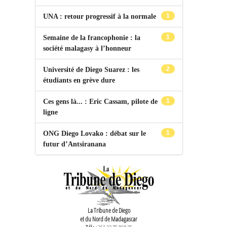
1
UNA : retour progressif à la normale
1
Semaine de la francophonie : la
société malagasy à l’honneur
2
Université de Diego Suarez : les
étudiants en grève dure
1
Ces gens là... : Eric Cassam, pilote de
ligne
1
ONG Diego Lovako : débat sur le
futur d’Antsiranana
La Tribune de Diego
et du Nord de Madagascar