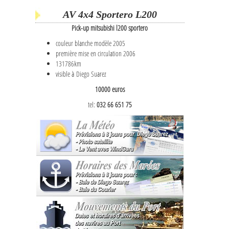
AV 4x4 Sportero L200
Pick-up mitsubishi l200 sportero
couleur blanche modèle 2005
première mise en circulation 2006
131786km
visible à Diego Suarez
10000 euros
tel:
032 66 651 75