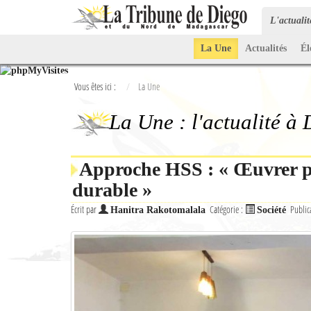
L'actuali
La Une
Actualités
Él
Vous êtes ici :
La Une
La Une : l'actualité à
Approche HSS : « Œuvrer po
durable »
Écrit par
Catégorie :
Public
Hanitra Rakotomalala
Société