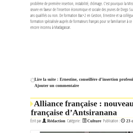
problème de première insertion, instabilité, chômage. C’est pourquoi la Mis
œuvre en faveur de l’insertion économique et sociale des jeunes de Diego Su
ans qualifiés ou non. De formation Bac+2 en Gestion, Ernestine et sa collègu
formation spécialisée auprès de formateurs français pour se familiariser à c
encore inconnu à Madagascar.
Lire la suite : Ernestine, conseillère d’insertion prof
Ajouter un commentaire
Alliance française : nouvea
française d’Antsiranana
Écrit par
Catégorie :
Publication :
Rédaction
Culture
23 