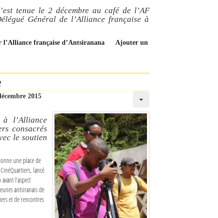
s’est tenue le 2 décembre au café de l’AF
Délégué Général de l’Alliance française à
r l’Alliance française d’Antsiranana
Ajouter un
e
décembre 2015
à l’Alliance
ers consacrés
vec le soutien
 donne une place de
CinéQuartiers, lancé
avant l’aspect
jeunes antsiranais de
iers et de rencontres