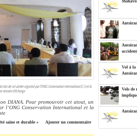
Mahavoka
Antsiran
Antsiran
accident
Vol à la
Antsira
 lors de cet atelier organisé par l’ONG Conservation International (C.I) et la
Vols de
une réunion d’échange
impliqu
gion DIANA. Pour promouvoir cet atout, un
par l’ONG Conservation International et la
Antsira
ste
té saine et durable »
Ajouter un commentaire