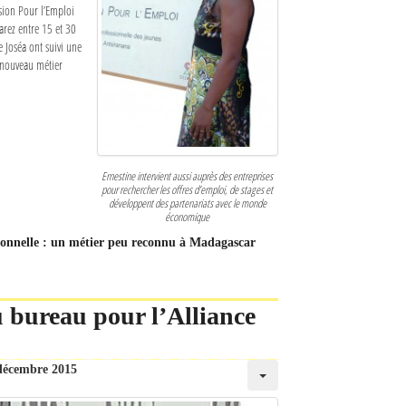
sion Pour l’Emploi
arez entre 15 et 30
e Joséa ont suivi une
e nouveau métier
Ernestine intervient aussi auprès des entreprises
pour rechercher les offres d’emploi, de stages et
développent des partenariats avec le monde
économique
essionnelle : un métier peu reconnu à Madagascar
u bureau pour l’Alliance
décembre 2015