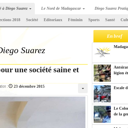
té à Diego Suarez
Le Nord de Madagascar
Diego Suarez Prati
ections 2018
Société
Editoriaux
Féminin
Sports
Santé
Cul
En bref
Madagasc
 Diego Suarez
ur une société saine et
Antsiran
légion é
ation :
23 décembre 2015
Escale d
Le Colo
de la g