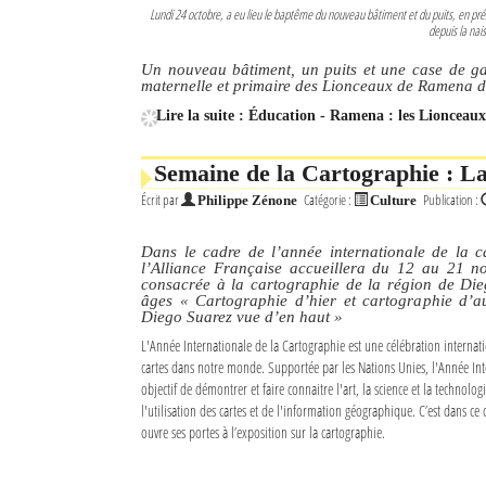
Lundi 24 octobre, a eu lieu le baptême du nouveau bâtiment et du puits, en pré
depuis la nai
Un nouveau bâtiment, un puits et une case de gar
maternelle et primaire des Lionceaux de Ramena d
Lire la suite : Éducation - Ramena : les Lionceaux
Semaine de la Cartographie : La
Écrit par
Catégorie :
Publication :
Philippe Zénone
Culture
Dans le cadre de l’année internationale de la 
l’Alliance Française accueillera du 12 au 21 n
consacrée à la cartographie de la région de Die
âges « Cartographie d’hier et cartographie d’au
Diego Suarez vue d’en haut »
L'Année Internationale de la Cartographie est une célébration internati
cartes dans notre monde. Supportée par les Nations Unies, l'Année Int
objectif de démontrer et faire connaitre l'art, la science et la technolog
l'utilisation des cartes et de l'information géographique. C’est dans ce 
ouvre ses portes à l’exposition sur la cartographie.