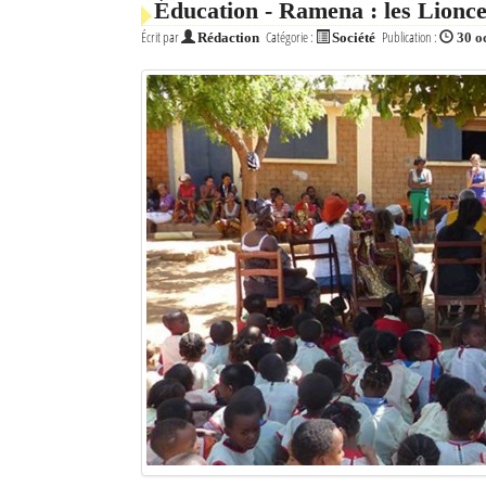
Éducation - Ramena : les Lionce
Écrit par
Catégorie :
Publication :
Rédaction
Société
30 o