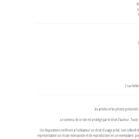
Re
J
T
T
2 rue Kell
les articles et les photos présentés
Le contenu de ce site est protégé par le droit d'auteur. Toute 
Ces dispositions confèrent à l'utilisateur un droit d'usage privé, non collectif
représentation sur écran monoposte et de reproduction en un exemplaire, pour