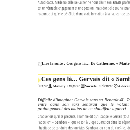
Autodidacte, Mademoiselle Be Catherine nous décrit son activité profes
est un véritable engagement et une passion, mais dont elle souhaiterai
Mot de passe
reconnue et qu’elle bénéficie d’une vraie formation à la hauteur de ces
Se souvenir de moi
Connexion
Identifiant oublié ?
Lire la suite : Ces gens là… Be Catherine, « Maîtr
Mot de passe oublié ?
Ces gens là... Gervais dit « Sam
Écrit par
Catégorie :
Publication :
Maholy
Société
4 déce
Difficile d’imaginer Gervais sans sa Renault 4L. T
entre dans son taxi sentirait que le volant
prolongement des mains de ce chauffeur aguerri
Chaque fois qu’il se présente, l’homme dit qu’il s’appelle Gervais (tou
l’appellent « Sambava », que ce soit à Diego Suarez ou dans les région
l’habitude de conduire des touristes. Sambava, du nom du chef-lieu d