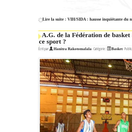
Culture
Economie
Lire la suite : VIH/SIDA : hausse inquiétante du
Brèves
A.G. de la Fédération de basket
ce sport ?
Le Nord de Madagascar
Écrit par
Catégorie :
Public
Hanitra Rakotomalala
Basket
Avions
Météo
Marées
Le Port
La Ville
L'actualité du tourisme
Histoire