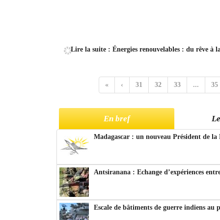
Lire la suite : Énergies renouvelables : du rêve à la
«
‹
31
32
33
...
35
En bref
Le
Madagascar : un nouveau Président de la 
Antsiranana : Echange d’expériences entre
Escale de bâtiments de guerre indiens au 