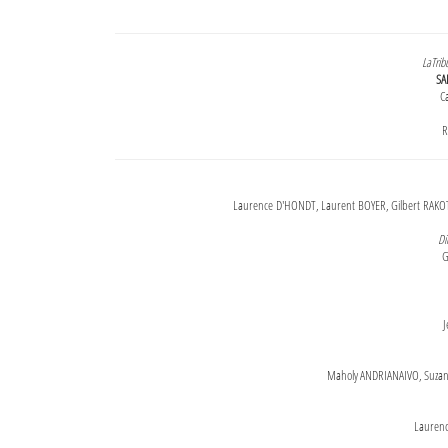
LaTrib
SA
Ca
R
Laurence D'HONDT, Laurent BOYER, Gilbert RAKOT
Di
G
J
Maholy ANDRIANAIVO, Suzanne
Lauren