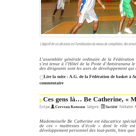
Sites touristiques
Diego Suarez Pratique
Adresses utiles
L’objectif de ces décisions est l’amélioration du niveau de compétition, des terra
Vie pratique
L’assemblée générale ordinaire de la Fédération
s’est tenue à l’Hôtel de la Poste d’Antsiranana l
Les Petites Annonces
des dirigeants sont les axes de développement qui 
La Tribune de Diego en PDF
Lire la suite : A.G. de la Fédération de basket à 
commentaire
Mon compte
Ces gens là… Be Catherine, « Ma
Contacts
Écrit par
Catégorie :
Publication :
Cerveau Kotoson
Société
Se connecter
Mademoiselle Be Catherine est éducatrice spécial
de ces « maitresses d’école » dont le rôle est
Identifiant
développement personnel des tout-petits, bien que