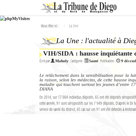
Ok
Vous êtes ici :
La Une
L'actualité à Diego Suarez
La Une : l'actualité à Di
La Une
VIH/SIDA : hausse inquiétante 
Actualités
Écrit par
Catégorie :
Publication :
Maholy
Santé
9 décem
Élections 2018
Le relâchement dans la sensibilisation pour la lut
Société
la raison, selon les médecins, de cette hausse inq
maladie qui touchent surtout les jeunes d’entre 17
DIANA
Editoriaux
En 2014, sur 17 004 individus dépistés, 65 ont été dépistés séropositi
cette année, 91 sont séropositifs sur les 7 949 dépistés. D’après le Dr
Féminin
service de santé du district, 65 cas sur ces 91 ont été détectés à Antsira
Sports
Santé