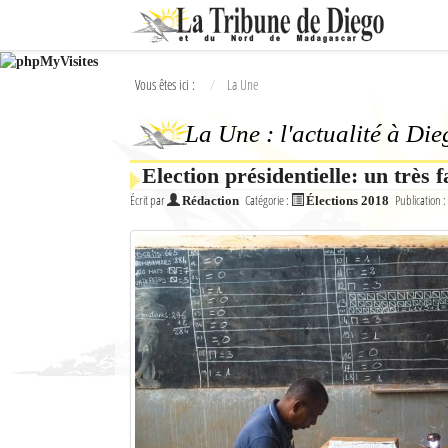
Ok
Vous êtes ici :
La Une
L'actualité à Diego Suarez
La Une : l'actualité à Di
La Une
Election présidentielle: un très 
Actualités
Écrit par
Catégorie :
Publication :
Rédaction
Élections 2018
Élections 2018
Société
Editoriaux
Féminin
Sports
Santé