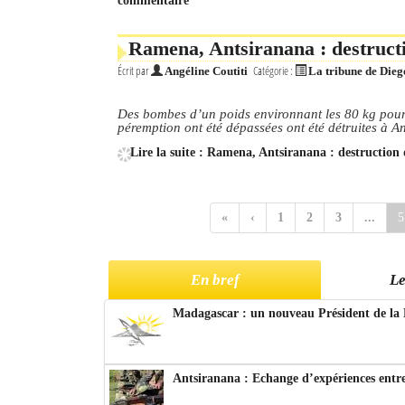
commentaire
Ramena, Antsiranana : destruct
Écrit par
Catégorie :
Angéline Coutiti
La tribune de Dieg
Des bombes d’un poids environnant les 80 kg pour l
péremption ont été dépassées ont été détruites à A
Lire la suite : Ramena, Antsiranana : destruction
«
‹
1
2
3
...
5
En bref
Le
Madagascar : un nouveau Président de la 
Antsiranana : Echange d’expériences entre