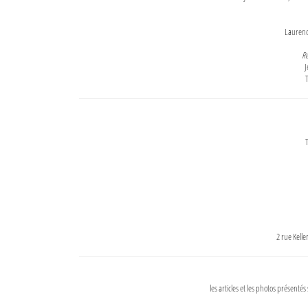
Lauren
Re
J
T
T
2 rue Kell
les articles et les photos présentés