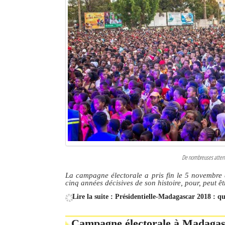
Sites touristiques
Diego Suarez Pratique
Adresses utiles
Vie pratique
Les Petites Annonces
La Tribune de Diego en PDF
Mon compte
De nombreuses attente
Contacts
La campagne électorale a pris fin le 5 novembre 
cinq années décisives de son histoire, pour, peut êt
Se connecter
Lire la suite : Présidentielle-Madagascar 2018 : q
Identifiant
Campagne électorale à Madagasc