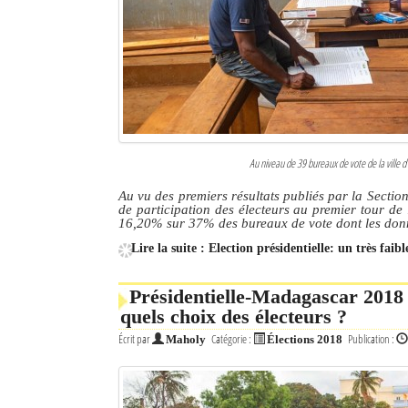
Culture
Economie
Brèves
Le Nord de Madagascar
Au niveau de 39 bureaux de vote de la ville d’
Avions
Au vu des premiers résultats publiés par la Secti
de participation des électeurs au premier tour de l
Météo
16,20% sur 37% des bureaux de vote dont les don
Lire la suite : Election présidentielle: un très fai
Marées
Le Port
Présidentielle-Madagascar 2018 
quels choix des électeurs ?
La Ville
Écrit par
Catégorie :
Publication :
Maholy
Élections 2018
L'actualité du tourisme
Histoire