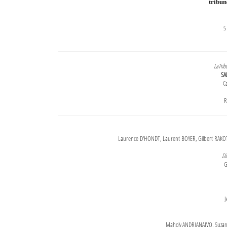
tribu
5
LaTrib
SA
Ca
R
Laurence D'HONDT, Laurent BOYER, Gilbert RAKOT
Di
G
J
Maholy ANDRIANAIVO, Suzanne