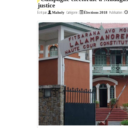
justice
Mot de passe
Écrit par
Catégorie :
Publication :
Maholy
Élections 2018
Se souvenir de moi
Connexion
Identifiant oublié ?
Mot de passe oublié ?