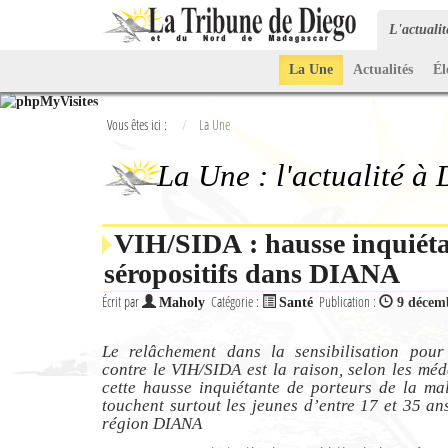
L'actuali
La Une
Actualités
Él
Vous êtes ici :
La Une
La Une : l'actualité à
VIH/SIDA : hausse inquiét
séropositifs dans DIANA
Écrit par
Catégorie :
Publication :
Maholy
Santé
9 décem
Le relâchement dans la sensibilisation pour 
contre le VIH/SIDA est la raison, selon les méd
cette hausse inquiétante de porteurs de la ma
touchent surtout les jeunes d’entre 17 et 35 an
région DIANA