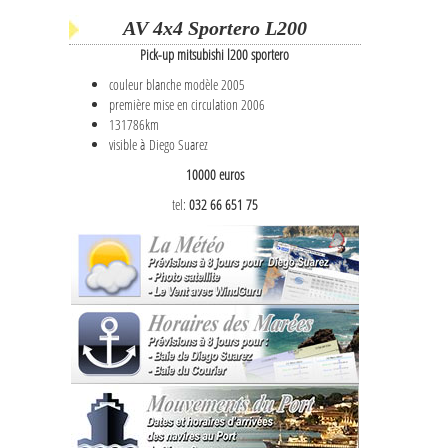
AV 4x4 Sportero L200
Pick-up mitsubishi l200 sportero
couleur blanche modèle 2005
première mise en circulation 2006
131786km
visible à Diego Suarez
10000 euros
tel:
032 66 651 75