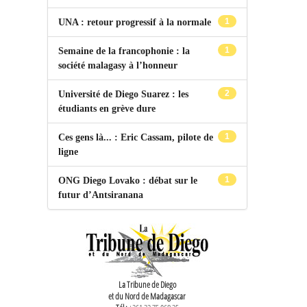
1
UNA : retour progressif à la normale
1
Semaine de la francophonie : la
société malagasy à l’honneur
2
Université de Diego Suarez : les
étudiants en grève dure
1
Ces gens là... : Eric Cassam, pilote de
ligne
1
ONG Diego Lovako : débat sur le
futur d’Antsiranana
La Tribune de Diego
et du Nord de Madagascar