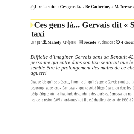
Lire la suite : Ces gens là… Be Catherine, « Maîtresse 
Ces gens là... Gervais dit «
taxi
Écrit par
Catégorie :
Publication :
Maholy
Société
4 déce
Difficile d’imaginer Gervais sans sa Renault 4L
personne qui entre dans son taxi sentirait que le
semble être le prolongement des mains de ce ch
aguerri
Chaque fois qu’il se présente, l’homme dit qu’il s’appelle Gervais (tout court)
beaucoup l’appellent « Sambava », que ce soit à Diego Suarez ou dans les r
périphériques où il a l’habitude de conduire des touristes. Sambava, du nom
lieu de la région SAVA (nord-ouest) où il a été chauffeur de taxi de 1999 à 