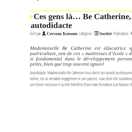
Ces gens là… Be Catherine, 
autodidacte
Écrit par
Catégorie :
Publication :
Cerveau Kotoson
Société
Mademoiselle Be Catherine est éducatrice sp
puériculture, une de ces « maitresses d’école » do
si fondamental dans le développement person
petits, bien que trop souvent ignoré
Autodidacte, Mademoiselle Be Catherine nous décrit son activité professionne
métier, est un véritable engagement et une passion, mais dont elle souhaiter
soit mieux reconnue et qu’elle bénéficie d’une vraie formation à la hauteur d