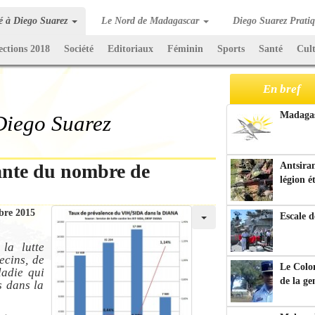
té à Diego Suarez
Le Nord de Madagascar
Diego Suarez Prati
ections 2018
Société
Editoriaux
Féminin
Sports
Santé
Cul
En bref
Madagasc
 Diego Suarez
ante du nombre de
Antsiran
légion é
bre 2015
Escale d
la lutte
ecins, de
Le Colo
ladie qui
de la g
s dans la