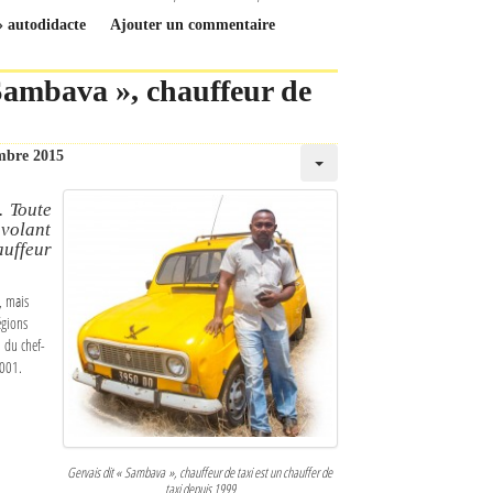
» autodidacte
Ajouter un commentaire
 Sambava », chauffeur de
mbre 2015
. Toute
 volant
auffeur
, mais
égions
 du chef-
2001.
Gervais dit « Sambava », chauffeur de taxi est un chauffer de
taxi depuis 1999