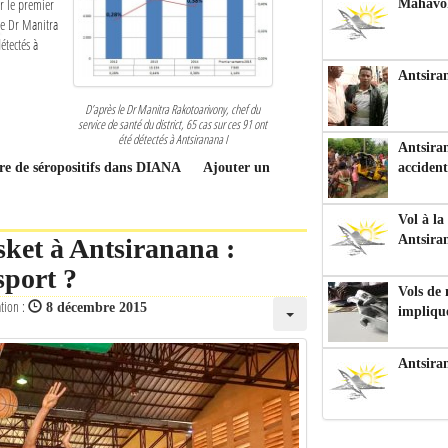
ur le premier
Mahavoka
 le Dr Manitra
étectés à
Antsiran
D’après le Dr Manitra Rakotoarivony, chef du
service de santé du district, 65 cas sur ces 91 ont
été détectés à Antsiranana I
Antsiran
bre de séropositifs dans DIANA
Ajouter un
accident
Vol à la
Antsira
sket à Antsiranana :
sport ?
Vols de
ation :
8 décembre 2015
impliqu
Antsira