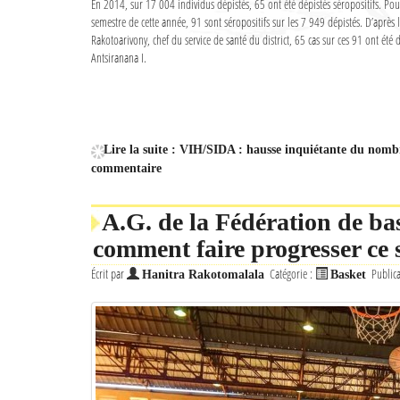
En 2014, sur 17 004 individus dépistés, 65 ont été dépistés séropositifs. Po
semestre de cette année, 91 sont séropositifs sur les 7 949 dépistés. D’après
Rakotoarivony, chef du service de santé du district, 65 cas sur ces 91 ont été d
Antsiranana I.
Lire la suite : VIH/SIDA : hausse inquiétante du nom
commentaire
A.G. de la Fédération de ba
comment faire progresser ce 
Écrit par
Catégorie :
Public
Hanitra Rakotomalala
Basket