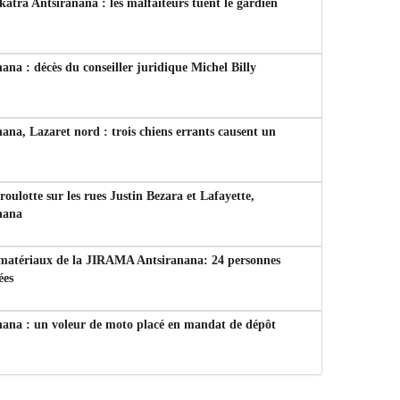
tra Antsiranana : les malfaiteurs tuent le gardien
ana : décès du conseiller juridique Michel Billy
ana, Lazaret nord : trois chiens errants causent un
 roulotte sur les rues Justin Bezara et Lafayette,
nana
 matériaux de la JIRAMA Antsiranana: 24 personnes
ées
nana : un voleur de moto placé en mandat de dépôt