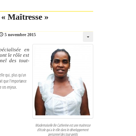
« Maîtresse »
5 novembre 2015
écialisée en
nt le rôle est
nel des tout-
lle qui, plus qu’un
ait que l’importance
e ces enjeux.
Mademoiselle Be Catherine est une maitresse
d’école qui a le rôle dans le développement
personnel des tout-petits