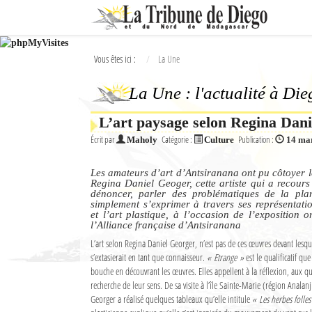
Ok
Vous êtes ici :
La Une
L'actualité à Diego Suarez
La Une : l'actualité à Di
La Une
L’art paysage selon Regina Dan
Actualités
Écrit par
Catégorie :
Publication :
Maholy
Culture
14 ma
Élections 2018
Les amateurs d’art d’Antsiranana ont pu côtoyer 
Société
Regina Daniel Geoger, cette artiste qui a recours
dénoncer, parler des problématiques de la pla
simplement s’exprimer à travers ses représentati
Editoriaux
et l’art plastique, à l’occasion de l’exposition 
l’Alliance française d’Antsiranana
Féminin
L’art selon Regina Daniel Georger, n’est pas de ces œuvres devant lesqu
s’extasierait en tant que connaisseur.
« Etrange »
est le qualificatif que
Sports
bouche en découvrant les œuvres. Elles appellent à la réflexion, aux qu
recherche de leur sens. De sa visite à l’île Sainte-Marie (région Analan
Santé
Georger a réalisé quelques tableaux qu’elle intitule
« Les herbes folles