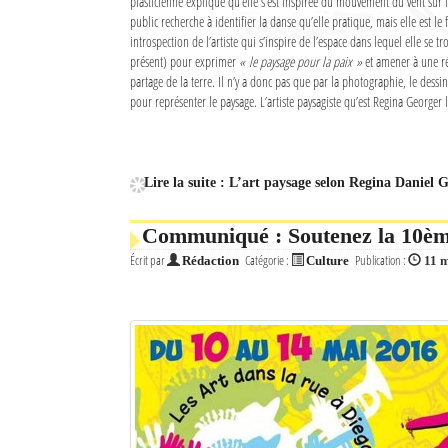
plasticienne explique qu’elle s’est inspirée du mouvement du vent sur l
Culture
public recherche à identifier la danse qu’elle pratique, mais elle est le 
introspection de l’artiste qui s’inspire de l’espace dans lequel elle se tro
Economie
présent) pour exprimer
« le paysage pour la paix »
et amener à une ré
partage de la terre. Il n’y a donc pas que par la photographie, le dessi
pour représenter le paysage. L’artiste paysagiste qu’est Regina Georger l
Brèves
Le Nord de Madagascar
Lire la suite : L’art paysage selon Regina Daniel 
Avions
Communiqué : Soutenez la 10ème
Météo
Écrit par
Catégorie :
Publication :
Rédaction
Culture
11 
Marées
Le Port
La Ville
L'actualité du tourisme
Histoire