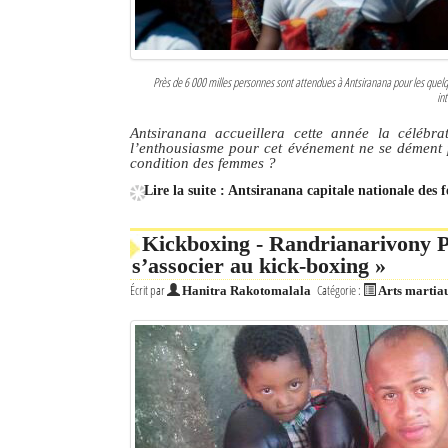
Près de 6 000 milles personnes sont attendues à Antsiranana pour les quel
in
Antsiranana accueillera cette année la célébra
l’enthousiasme pour cet événement ne se dément pa
condition des femmes ?
Lire la suite : Antsiranana capitale nationale des
Kickboxing - Randrianarivony P
s’associer au kick-boxing »
Écrit par
Catégorie :
Hanitra Rakotomalala
Arts martia