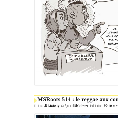
MSRoots 514 : le reggae aux co
Écrit par
Catégorie :
Publication :
Maholy
Culture
10 ma