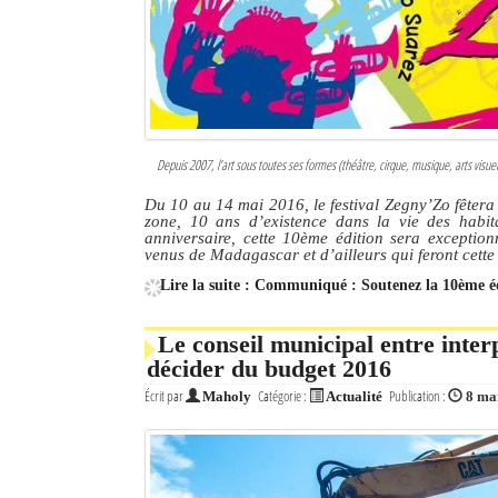
Sites touristiques
Diego Suarez Pratique
Adresses utiles
Depuis 2007, l’art sous toutes ses formes (théâtre, cirque, musique, arts vis
Vie pratique
Du 10 au 14 mai 2016, le festival Zegny’Zo fêtera
zone, 10 ans d’existence dans la vie des habit
Les Petites Annonces
anniversaire, cette 10ème édition sera exceptionn
venus de Madagascar et d’ailleurs qui feront cett
La Tribune de Diego en PDF
Lire la suite : Communiqué : Soutenez la 10ème éd
Mon compte
Le conseil municipal entre interp
décider du budget 2016
Contacts
Écrit par
Catégorie :
Publication :
Maholy
Actualité
8 ma
Se connecter
Identifiant