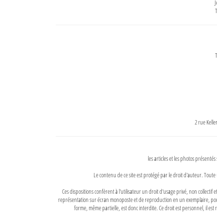
J
T
T
2 rue Kell
les articles et les photos présentés
Le contenu de ce site est protégé par le droit d'auteur. Toute 
Ces dispositions confèrent à l'utilisateur un droit d'usage privé, non collectif
représentation sur écran monoposte et de reproduction en un exemplaire, pour
forme, même partielle, est donc interdite. Ce droit est personnel, il est r