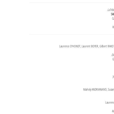
LaTrib
SA
Ca
R
Laurence D'HONDT, Laurent BOYER, Gilbert RAKOT
Di
G
J
Maholy ANDRIANAIVO, Suzanne
Lauren
Re