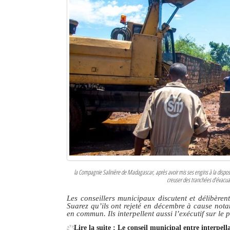
Mot de passe
Se souvenir de moi
Connexion
Identifiant oublié ?
Mot de passe oublié ?
la Compagnie Salinière de Madagascar, après avoir mis ses engins à la dispos
creuser des tranchées d’évacua
Les conseillers municipaux discutent et délibè
Suarez qu’ils ont rejeté en décembre à cause nota
en commun. Ils interpellent aussi l’exécutif sur le 
Lire la suite : Le conseil municipal entre interpel