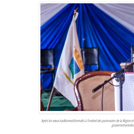
Mot de passe
Se souvenir de moi
Connexion
Identifiant oublié ?
Mot de passe oublié ?
Après les vœux traditionnelsformulés à l’endroit des partenaires de la Région e
gouvernementales d