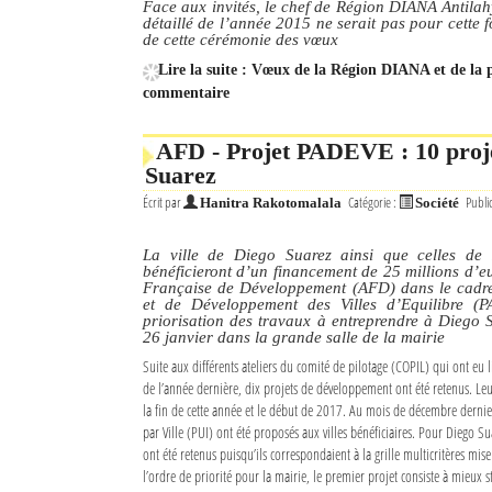
Face aux invités, le chef de Région DIANA Antilah
détaillé de l’année 2015 ne serait pas pour cette 
de cette cérémonie des vœux
Lire la suite : Vœux de la Région DIANA et de la p
commentaire
AFD - Projet PADEVE : 10 proje
Suarez
Écrit par
Catégorie :
Publi
Hanitra Rakotomalala
Société
La ville de Diego Suarez ainsi que celles de 
bénéficieront d’un financement de 25 millions d’e
Française de Développement (AFD) dans le cad
et de Développement des Villes d’Equilibre (
priorisation des travaux à entreprendre à Diego 
26 janvier dans la grande salle de la mairie
Suite aux différents ateliers du comité de pilotage (COPIL) qui ont eu 
de l’année dernière, dix projets de développement ont été retenus. Leu
la fin de cette année et le début de 2017. Au mois de décembre dernier
par Ville (PUI) ont été proposés aux villes bénéficiaires. Pour Diego S
ont été retenus puisqu’ils correspondaient à la grille multicritères mis
l’ordre de priorité pour la mairie, le premier projet consiste à mieux st