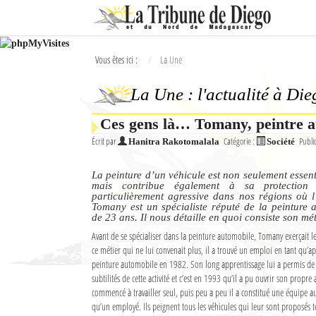
Ok
Vous êtes ici :
La Une
L'actualité à Diego Suarez
La Une : l'actualité à Di
La Une
Ces gens là… Tomany, peintre 
Actualités
Écrit par
Catégorie :
Publi
Hanitra Rakotomalala
Société
Élections 2018
La peinture d’un véhicule est non seulement essent
Société
mais contribue également à sa protection 
particulièrement agressive dans nos régions où l’
Tomany est un spécialiste réputé de la peinture 
Editoriaux
de 23 ans. Il nous détaille en quoi consiste son mét
Avant de se spécialiser dans la peinture automobile, Tomany exerçait l
Féminin
ce métier qui ne lui convenait plus, il a trouvé un emploi en tant qu’a
peinture automobile en 1982. Son long apprentissage lui a permis de se
Sports
subtilités de cette activité et c’est en 1993 qu’il a pu ouvrir son propre 
commencé à travailler seul, puis peu a peu il a constitué une équipe aut
Santé
qu’un employé. Ils peignent tous les véhicules qui leur sont proposés tel