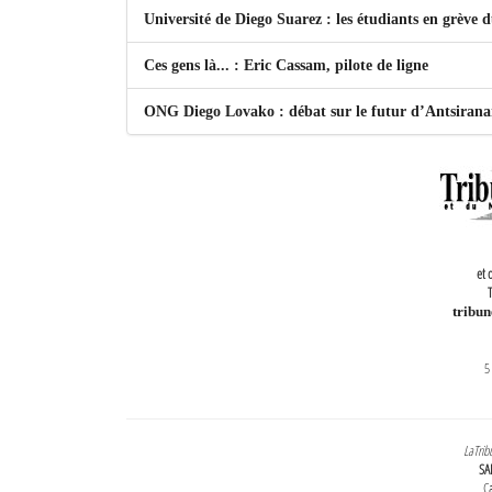
Université de Diego Suarez : les étudiants en grève 
Ces gens là... : Eric Cassam, pilote de ligne
ONG Diego Lovako : débat sur le futur d’Antsiran
et 
T
tribu
5
LaTrib
SA
Ca