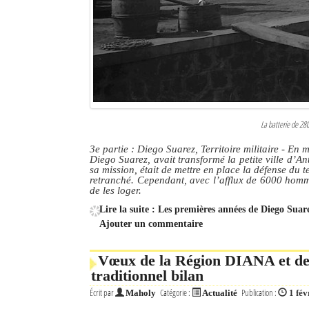
Sites touristiques
Diego Suarez Pratique
Adresses utiles
Vie pratique
La batterie de 2
Les Petites Annonces
3e partie : Diego Suarez, Territoire militaire
- En m
Diego Suarez, avait transformé la petite ville d’Ant
sa mission, était de mettre en place la défense du 
La Tribune de Diego en PDF
retranché. Cependant, avec l’afflux de 6000 homme
de les loger.
Mon compte
Lire la suite : Les premières années de Diego Suar
Ajouter un commentaire
Contacts
Vœux de la Région DIANA et de 
Se connecter
traditionnel bilan
Identifiant
Écrit par
Catégorie :
Publication :
Maholy
Actualité
1 fév