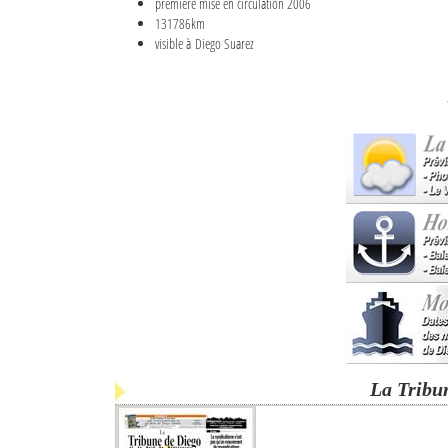
première mise en circulation 2006
131786km
visible à Diego Suarez
La Tribu