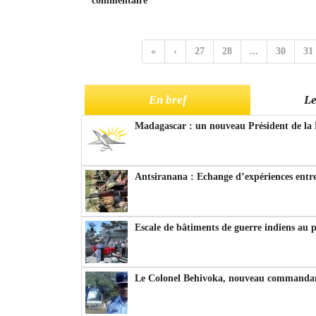
commentaire
«
‹
27
28
...
30
31
En bref
Le
Madagascar : un nouveau Président de la 
Antsiranana : Echange d’expériences entre
Escale de bâtiments de guerre indiens au 
Le Colonel Behivoka, nouveau commandant