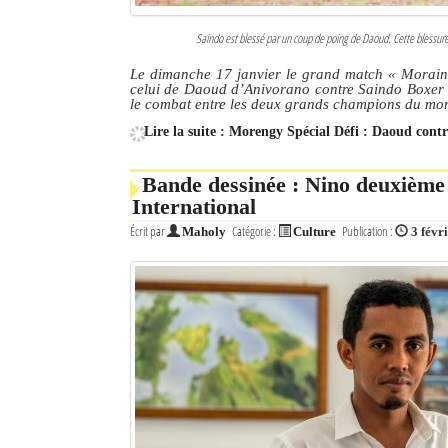
Saindo est blessé par un coup de poing de Daoud. Cette blessure 
Le dimanche 17 janvier le grand match « Moraingy
celui de Daoud d’Anivorano contre Saindo Boxer de
le combat entre les deux grands champions du mo
Lire la suite : Morengy Spécial Défi : Daoud cont
Bande dessinée : Nino deuxième
International
Écrit par
Catégorie :
Publication :
Maholy
Culture
3 févr