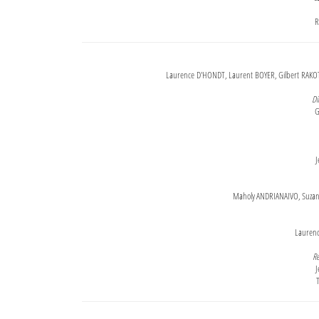
R
Laurence D'HONDT, Laurent BOYER, Gilbert RAKOT
Di
G
J
Maholy ANDRIANAIVO, Suzanne
Lauren
Re
J
T