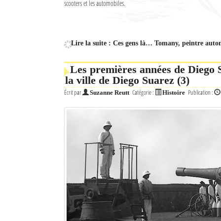
scooters et les automobiles.
Culture
Economie
Lire la suite : Ces gens là… Tomany, peintre auto
Brèves
Les premières années de Diego 
Le Nord de Madagascar
la ville de Diego Suarez (3)
Écrit par
Catégorie :
Publication :
Suzanne Reutt
Histoire
Avions
Météo
Marées
Le Port
La Ville
L'actualité du tourisme
Histoire