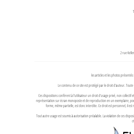
T
2 rue Kell
les articles et les photos présentés
Le contenu de ce site est protégé par le droit d'auteur. Toute 
Ces dispositions confèrent à l'utilisateur un droit d'usage privé, non collectif
représentation sur écran monoposte et de reproduction en un exemplaire, pour
forme, même partielle, est donc interdite. Ce droit est personnel, il est r
Tout autre usage est soumis à autorisation préalable. La violation de ces disp
ci