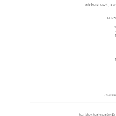
Maholy ANDRIANAIVO, Suzanne
Lauren
Re
J
T
T
2 rue Kell
les articles et les photos présentés