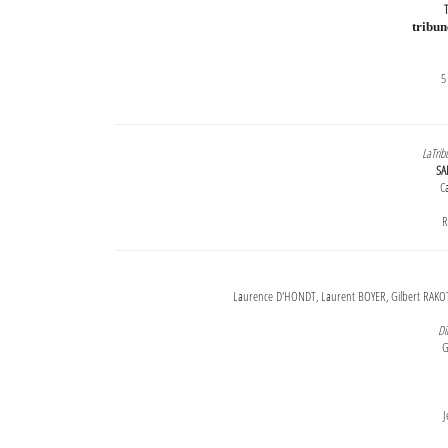
T
tribu
5
LaTrib
SA
Ca
R
Laurence D'HONDT, Laurent BOYER, Gilbert RAKOT
Di
G
J