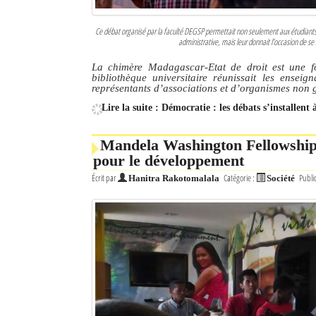
Ce débat organisé par la faculté DEGSP permettait non seulement aux étudiants 
administrative, mais leur donnait l’occasion de se 
La chimère Madagascar-Etat de droit est une fo
bibliothèque universitaire réunissait les enseign
représentants d’associations et d’organismes no
Lire la suite : Démocratie : les débats s’installent
Mandela Washington Fellowship 
pour le développement
Écrit par
Catégorie :
Publi
Hanitra Rakotomalala
Société