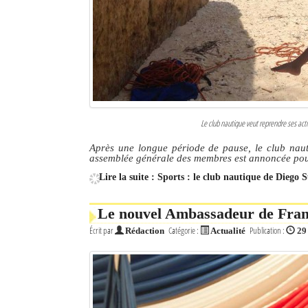
Culture
Economie
Brèves
Le Nord de Madagascar
Le club nautique veut reprendre ses act
Avions
Après une longue période de pause, le club naut
assemblée générale des membres est annoncée pou
Météo
Lire la suite : Sports : le club nautique de Diego 
Marées
Le nouvel Ambassadeur de Franc
Le Port
Écrit par
Catégorie :
Publication :
Rédaction
Actualité
29
La Ville
L'actualité du tourisme
Histoire