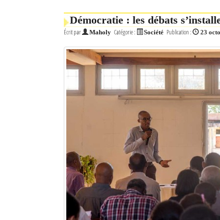
Mot de passe
Démocratie : les débats s’instal
Écrit par
Catégorie :
Publication :
Maholy
Société
23 oct
Se souvenir de moi
Connexion
Identifiant oublié ?
Mot de passe oublié ?