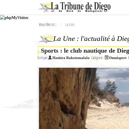
Ok
Vous êtes ici :
La Une
L'actualité à Diego Suarez
La Une : l'actualité à Di
La Une
Sports : le club nautique de Die
Actualités
Écrit par
Catégorie :
Hanitra Rakotomalala
Omnisport
Élections 2018
Société
Editoriaux
Féminin
Sports
Santé