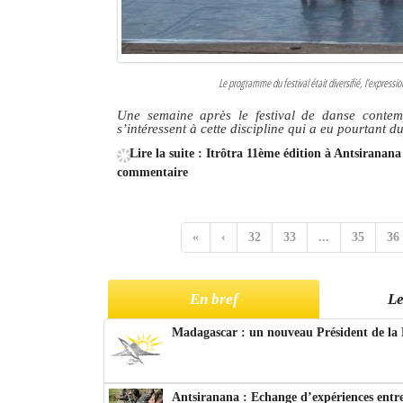
Le programme du festival était diversifié, l’expressi
Une semaine après le festival de danse contem
s’intéressent à cette discipline qui a eu pourtant d
Lire la suite : Itrôtra 11ème édition à Antsiranan
commentaire
«
‹
32
33
...
35
36
En bref
Le
Madagascar : un nouveau Président de la 
Antsiranana : Echange d’expériences entre