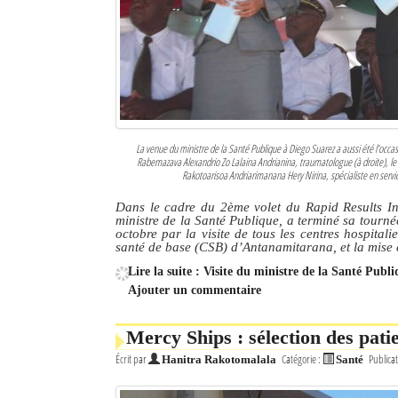
La venue du ministre de la Santé Publique à Diego Suarez a aussi été l’occa
Rabemazava Alexandrio Zo Lalaina Andrianina, traumatologue (à droite), l
Rakotoarisoa Andriarimanana Hery Nirina, spécialiste en service
Dans le cadre du 2ème volet du Rapid Results In
ministre de la Santé Publique, a terminé sa tourn
octobre par la visite de tous les centres hospitali
santé de base (CSB) d’Antanamitarana, et la mise e
Lire la suite : Visite du ministre de la Santé Pub
Ajouter un commentaire
Mercy Ships : sélection des pati
Écrit par
Catégorie :
Publicat
Hanitra Rakotomalala
Santé