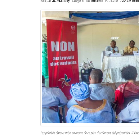
Écrit par
Catégorie :
Publication :
Maholy
Société
29 oct
Les priorités dans la mise en œuvre de ce plan d’action ont été présentées. Il s’agi