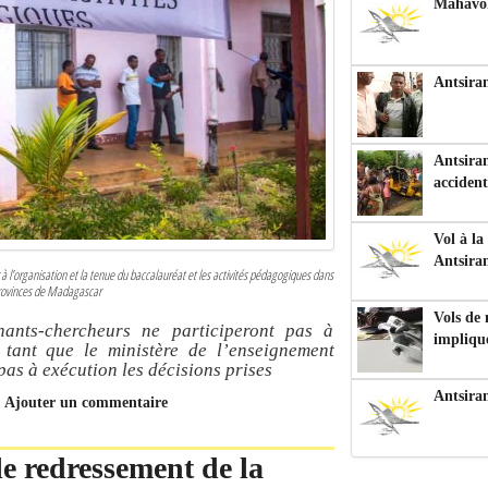
Mahavoka
Antsiran
Antsiran
accident
Vol à la
Antsira
à l’organisation et la tenue du baccalauréat et les activités pédagogiques dans
 provinces de Madagascar
Vols de
nants-chercheurs ne participeront pas à
impliqu
 tant que le ministère de l’enseignement
pas à exécution les décisions prises
Antsira
Ajouter un commentaire
e redressement de la