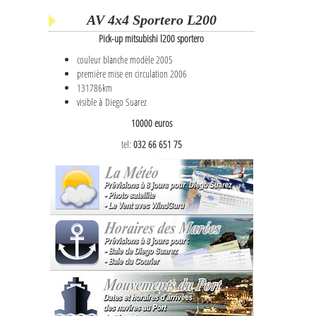
AV 4x4 Sportero L200
Pick-up mitsubishi l200 sportero
couleur blanche modèle 2005
première mise en circulation 2006
131786km
visible à Diego Suarez
10000 euros
tel:
032 66 651 75