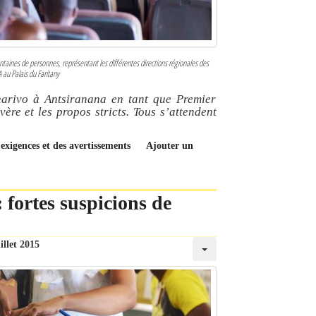
entaines de personnes, représentant les différentes directions régionales des
 au Palais du Faritany
onarivo à Antsiranana en tant que Premier
ère et les propos stricts. Tous s’attendent
 exigences et des avertissements
Ajouter un
fortes suspicions de
illet 2015