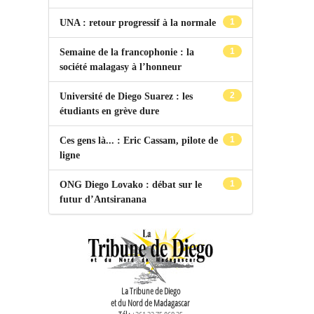
1
UNA : retour progressif à la normale
1
Semaine de la francophonie : la
société malagasy à l’honneur
2
Université de Diego Suarez : les
étudiants en grève dure
1
Ces gens là... : Eric Cassam, pilote de
ligne
1
ONG Diego Lovako : débat sur le
futur d’Antsiranana
La Tribune de Diego
et du Nord de Madagascar