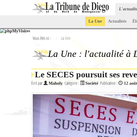
L'actuali
La Une
Actualités
Él
Vous êtes ici :
La Une
La Une : l'actualité à
Le SECES poursuit ses reve
Écrit par
Catégorie :
Publication :
Maholy
Société
12 aoû