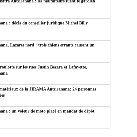
tra Antsiranana : les malfaiteurs tuent le gardien
ana : décès du conseiller juridique Michel Billy
ana, Lazaret nord : trois chiens errants causent un
 roulotte sur les rues Justin Bezara et Lafayette,
nana
 matériaux de la JIRAMA Antsiranana: 24 personnes
ées
nana : un voleur de moto placé en mandat de dépôt