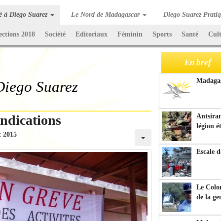
té à Diego Suarez
Le Nord de Madagascar
Diego Suarez Prati
ections 2018
Société
Editoriaux
Féminin
Sports
Santé
Cul
En bref
Madagasc
 Diego Suarez
ndications
Antsiran
légion é
t 2015
Escale d
Le Colo
de la g