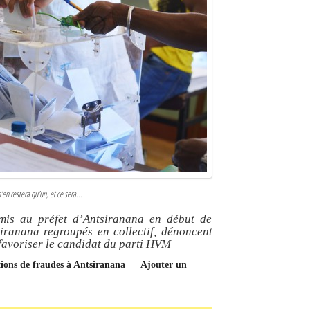
’en restera qu’un, et ce sera...
smis au préfet d’Antsiranana en début de
iranana regroupés en collectif, dénoncent
à favoriser le candidat du parti HVM
cions de fraudes à Antsiranana
Ajouter un