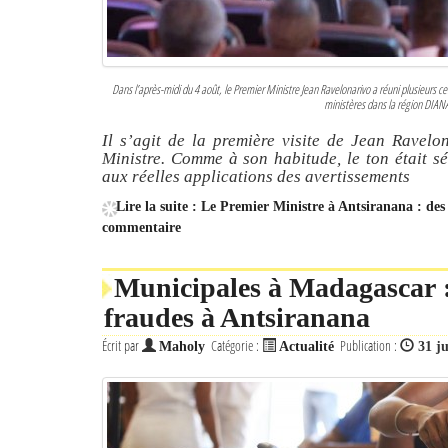
Dans l’après-midi du 4 août, le Premier Ministre Jean Ravelonarivo a réuni plusieurs c
ministères dans la région DIANA
Il s’agit de la première visite de Jean Ravel
Ministre. Comme à son habitude, le ton était sév
aux réelles applications des avertissements
Lire la suite : Le Premier Ministre à Antsiranana : des
commentaire
Municipales à Madagascar : 
fraudes à Antsiranana
Écrit par
Catégorie :
Publication :
Maholy
Actualité
31 ju