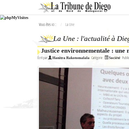
Ok
Vous êtes ici :
La Une
L'actualité à Diego Suarez
La Une : l'actualité à Di
La Une
Justice environnementale : une 
Actualités
Écrit par
Catégorie :
Publi
Hanitra Rakotomalala
Société
Élections 2018
Société
Editoriaux
Féminin
Sports
Santé