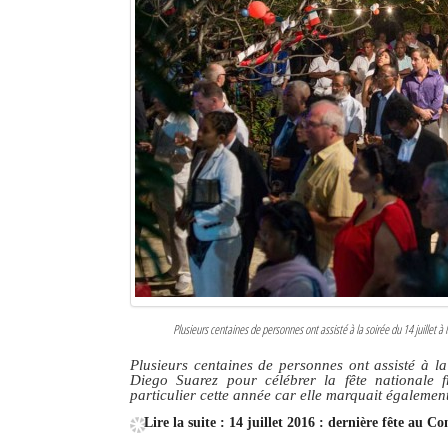
Sites touristiques
Diego Suarez Pratique
Adresses utiles
Vie pratique
Les Petites Annonces
La Tribune de Diego en PDF
Mon compte
Plusieurs centaines de personnes ont assisté à la soirée du 14 juillet à
Contacts
Plusieurs centaines de personnes ont assisté à l
Diego Suarez pour célébrer la fête nationale fr
Se connecter
particulier cette année car elle marquait égalemen
Identifiant
Lire la suite : 14 juillet 2016 : dernière fête au C