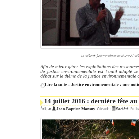
Culture
Economie
Brèves
Le Nord de Madagascar
La notion de justice environnementale est l’ou
Avions
Afin de mieux gérer les exploitations des ressource
de justice environnementale est l’outil adapté s
Météo
débat sur le thème de la justice environnementale c
Lire la suite : Justice environnementale : une no
Marées
Le Port
14 juillet 2016 : dernière fête 
Écrit par
Catégorie :
Public
Jean-Baptiste Mansuy
Société
La Ville
L'actualité du tourisme
Histoire