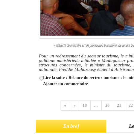
« l’objectif du ministère est de promouvoir le tourisme, de vendre l
Pour un redressement du secteur tourisme, le minis
politique ministérielle intitulée « Madagascar pr
structures concernées, le ministre du tourisme,
nationale, Freddie Mahazoasy étaient à Antsirana
Lire la suite : Relance du secteur tourisme : le mi
Ajouter un commentaire
«
‹
18
...
20
21
22
En bref
Le