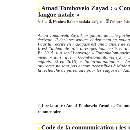
Amad Tombovelo Zayad : « Com
Mot de passe
langue natale »
Écrit par
Catégorie :
Publi
Hanitra Rakotomalala
Culture
Se souvenir de moi
Amad Tombovelo Zayad, originaire de cette partie n
écrivain. Il écrit ses œuvres entièrement en malag
Connexion
Pour lui, écrire en malagasy est une manière de va
Il est l’auteur de trois ouvrages tous écrits en d
En 2015, il a sorti l’ouvrage
« Tononkalom-paritra
Identifiant oublié ?
mena »
ainsi que
« Olombelonanitorykijeja »
, 
enfants. Et en 2016,
« Tantaram-piainana : An
ouvrages ne sont pas encore accessibles à Madaga
Mot de passe oublié ?
la recherche de partenaire pour les vulgariser dans
Lire la suite : Amad Tombovelo Zayad : « Commun
commentaire
Code de la communication : les 