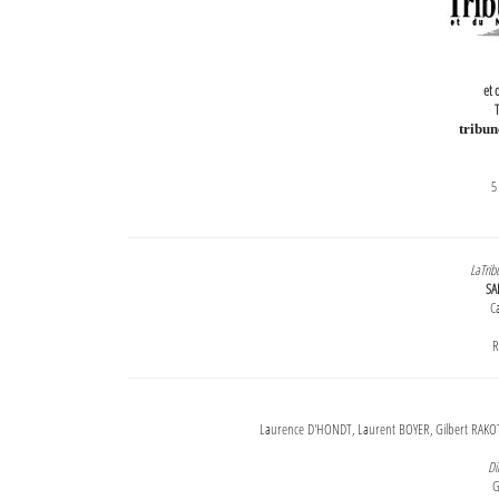
et 
T
tribu
5
LaTrib
SA
Ca
R
Laurence D'HONDT, Laurent BOYER, Gilbert RAKOT
Di
G