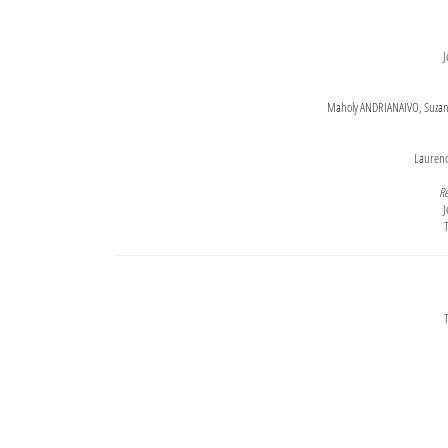
J
Maholy ANDRIANAIVO, Suzanne
Lauren
Re
J
T
T