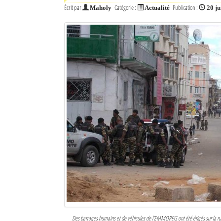
Écrit par
Catégorie :
Publication :
Maholy
Actualité
20 ju
Des barrages humains et de véhicules de l’EMMOREG ont été érigés sur la ru