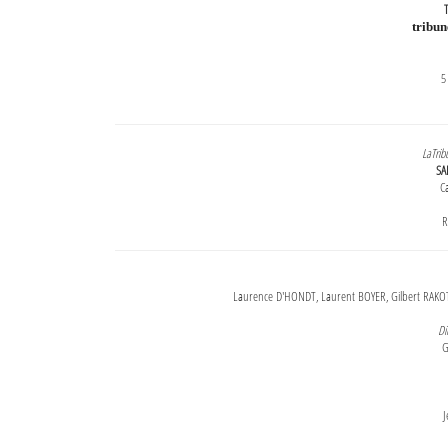
T
tribu
5
LaTrib
SA
Ca
R
Laurence D'HONDT, Laurent BOYER, Gilbert RAKOT
Di
G
J