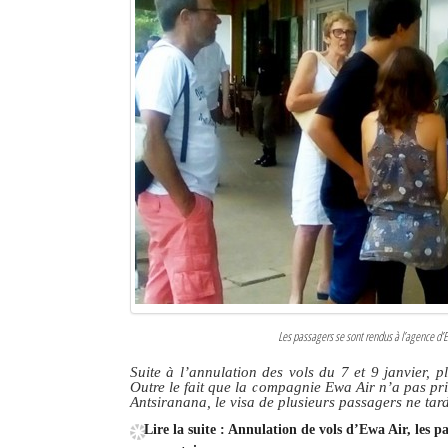
Sites touristiques
Diego Suarez Pratique
Adresses utiles
Vie pratique
Les Petites Annonces
La Tribune de Diego en PDF
Mon compte
Contacts
Les passagers se sont rendus à l’agence d’Ew
Suite à l’annulation des vols du 7 et 9 janvier,
Se connecter
Outre le fait que la compagnie Ewa Air n’a pas pri
Antsiranana, le visa de plusieurs passagers ne tar
Identifiant
Lire la suite : Annulation de vols d’Ewa Air, les 