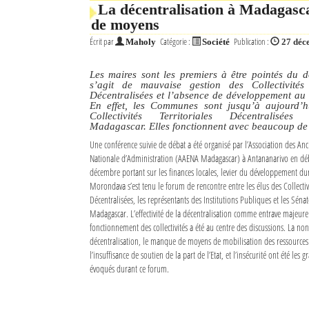
La décentralisation à Madagasca
de moyens
Écrit par
Catégorie :
Publication :
Maholy
Société
27 déc
Les maires sont les premiers à être pointés du do
s’agit de mauvaise gestion des Collectivités T
Décentralisées et l’absence de développement au 
En effet, les Communes sont jusqu’à aujourd’hu
Collectivités Territoriales Décentralisées
Madagascar. Elles fonctionnent avec beaucoup de
Une conférence suivie de débat a été organisé par l’Association des Anc
Nationale d’Administration (AAENA Madagascar) à Antananarivo en dé
décembre portant sur les finances locales, levier du développement du
Morondava s’est tenu le forum de rencontre entre les élus des Collectivi
Décentralisées, les représentants des Institutions Publiques et les Séna
Madagascar. L’effectivité de la décentralisation comme entrave majeur
fonctionnement des collectivités a été au centre des discussions. La non-
décentralisation, le manque de moyens de mobilisation des ressources f
l’insuffisance de soutien de la part de l’Etat, et l’insécurité ont été les
évoqués durant ce forum.