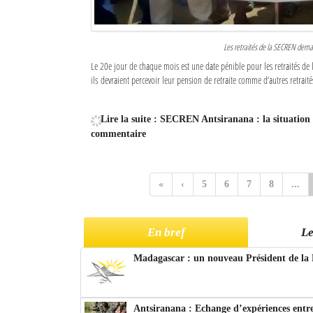
Les retraités de la SECREN demand
Le 20e jour de chaque mois est une date pénible pour les retraités de 
ils devraient percevoir leur pension de retraite comme d’autres retraités
Lire la suite : SECREN Antsiranana : la situation 
commentaire
«
‹
5
6
7
8
...
En bref
Le
Madagascar : un nouveau Président de la 
Antsiranana : Echange d’expériences entre