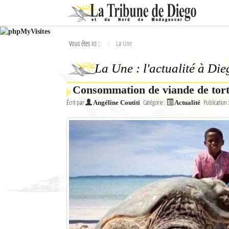
Ok
Vous êtes ici :
La Une
L'actualité à Diego Suarez
La Une : l'actualité à Di
La Une
Consommation de viande de tor
Actualités
Écrit par
Catégorie :
Publication 
Angéline Coutiti
Actualité
Élections 2018
Société
Editoriaux
Féminin
Sports
Santé