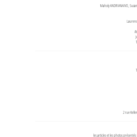
Maholy ANDRIANAIVO, Suzanne
Lauren
Re
J
T
T
2 rue Kell
les articles et les photos présentés