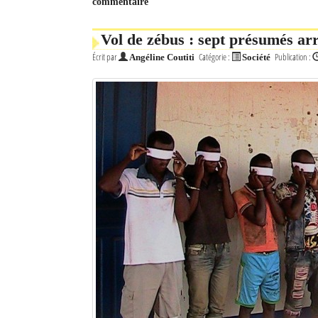
commentaire
Mot de passe
Vol de zébus : sept présumés arr
Écrit par
Catégorie :
Publication :
Angéline Coutiti
Société
Se souvenir de moi
Connexion
Identifiant oublié ?
Mot de passe oublié ?