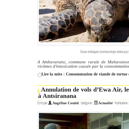
Culture
Economie
Brèves
Le Nord de Madagascar
Tortue imbriquée (eretmochelys imbricata) 
Avions
A Ambavarano, commune rurale de Mahavanona,
victimes d'intoxication causée par la consommatio
Météo
Lire la suite : Consommation de viande de tortu
Marées
Annulation de vols d’Ewa Air, l
Le Port
à Antsiranana
Écrit par
Catégorie :
Publication 
Angéline Coutiti
Actualité
La Ville
L'actualité du tourisme
Histoire