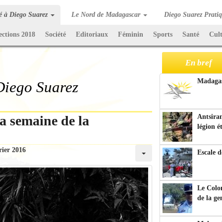
té à Diego Suarez
Le Nord de Madagascar
Diego Suarez Prati
ections 2018
Société
Editoriaux
Féminin
Sports
Santé
Cul
En bref
Madagasc
 Diego Suarez
a semaine de la
Antsiran
légion é
rier 2016
Escale d
Le Colo
de la g