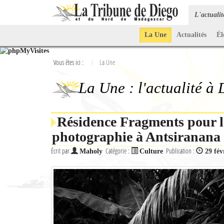
L'actuali
La Une
Actualités
Él
Vous êtes ici :
La Une
La Une : l'actualité à
Résidence Fragments pour l
photographie à Antsiranana
Écrit par
Catégorie :
Publication :
Maholy
Culture
29 fév