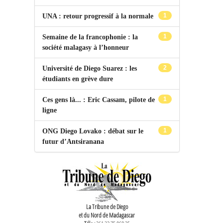
1
UNA : retour progressif à la normale
1
Semaine de la francophonie : la
société malagasy à l’honneur
2
Université de Diego Suarez : les
étudiants en grève dure
1
Ces gens là... : Eric Cassam, pilote de
ligne
1
ONG Diego Lovako : débat sur le
futur d’Antsiranana
La Tribune de Diego
et du Nord de Madagascar