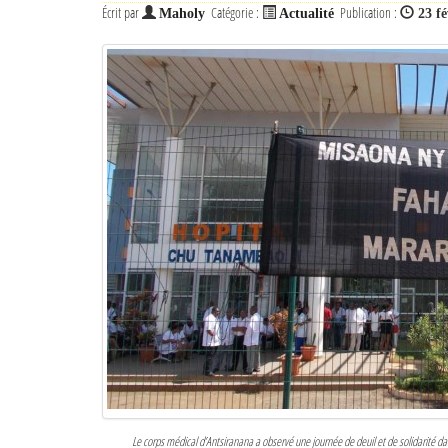
Écrit par
Catégorie :
Publication :
Maholy
Actualité
23 fé
Le corps médical d’Antsiranana a observé une journée de deuil et de solidarité da