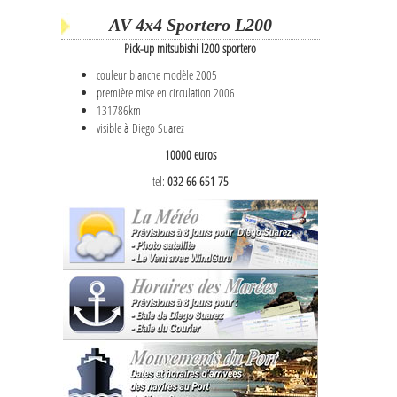
AV 4x4 Sportero L200
Pick-up mitsubishi l200 sportero
couleur blanche modèle 2005
première mise en circulation 2006
131786km
visible à Diego Suarez
10000 euros
tel:
032 66 651 75