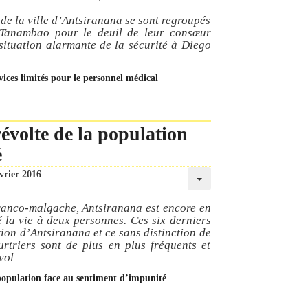
e la ville d’Antsiranana se sont regroupés
e Tanambao pour le deuil de leur consœur
 situation alarmante de la sécurité à Diego
ervices limités pour le personnel médical
révolte de la population
é
vrier 2016
franco-malgache, Antsiranana est encore en
é la vie à deux personnes. Ces six derniers
tion d’Antsiranana et ce sans distinction de
urtriers sont de plus en plus fréquents et
 vol
la population face au sentiment d’impunité