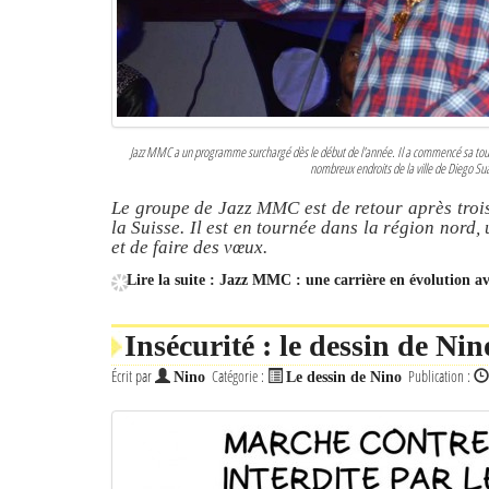
Jazz MMC a un programme surchargé dès le début de l'année. Il a commencé sa tourn
nombreux endroits de la ville de Diego Sua
Le groupe de Jazz MMC est de retour après trois
la Suisse. Il est en tournée dans la région nord
et de faire des vœux.
Lire la suite : Jazz MMC : une carrière en évolution av
Insécurité : le dessin de Nin
Écrit par
Catégorie :
Publication :
Nino
Le dessin de Nino