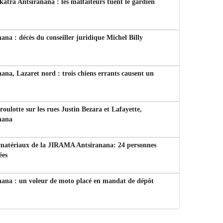
tra Antsiranana : les malfaiteurs tuent le gardien
ana : décès du conseiller juridique Michel Billy
ana, Lazaret nord : trois chiens errants causent un
 roulotte sur les rues Justin Bezara et Lafayette,
nana
 matériaux de la JIRAMA Antsiranana: 24 personnes
ées
nana : un voleur de moto placé en mandat de dépôt