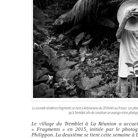
La seconde résidence Fragments se tient à Antsiranana du 29 février au 9 mars. Les photo
qu’à Tremblet afin de constituer un ouvrage entre photog
Le village du Tremblet à La Réunion a accuei
« Fragments » en 2015, initiée par le photog
Philippon. La deuxième se tient cette semaine à