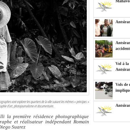
Mahavoka
Antsiran
Antsiran
accident
Vol à la
Antsira
Vols de
impliqu
graphes vont explorer les quartiers de la ville suivant les mêmes « principes »
Antsira
raphie d’art, photojournalisme et documentaire.
lli la première résidence photographique
raphe et réalisateur indépendant Romain
 Diego Suarez