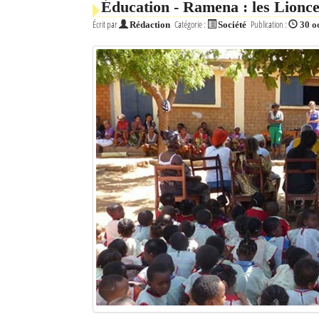
Éducation - Ramena : les Lionce
Écrit par
Catégorie :
Publication :
Rédaction
Société
30 o