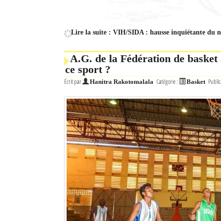
Culture
Economie
Lire la suite : VIH/SIDA : hausse inquiétante du
Brèves
A.G. de la Fédération de basket
ce sport ?
Le Nord de Madagascar
Écrit par
Catégorie :
Public
Hanitra Rakotomalala
Basket
Avions
Météo
Marées
Le Port
La Ville
L'actualité du tourisme
Histoire