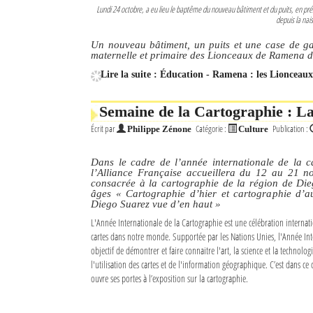
Lundi 24 octobre, a eu lieu le baptême du nouveau bâtiment et du puits, en pré
depuis la nai
Un nouveau bâtiment, un puits et une case de gar
maternelle et primaire des Lionceaux de Ramena d
Lire la suite : Éducation - Ramena : les Lionceaux
Semaine de la Cartographie : La
Écrit par
Catégorie :
Publication :
Philippe Zénone
Culture
Dans le cadre de l’année internationale de la 
l’Alliance Française accueillera du 12 au 21 n
consacrée à la cartographie de la région de Die
âges « Cartographie d’hier et cartographie d’au
Diego Suarez vue d’en haut »
L'Année Internationale de la Cartographie est une célébration internati
cartes dans notre monde. Supportée par les Nations Unies, l'Année Int
objectif de démontrer et faire connaitre l'art, la science et la technolog
l'utilisation des cartes et de l'information géographique. C’est dans ce 
ouvre ses portes à l’exposition sur la cartographie.