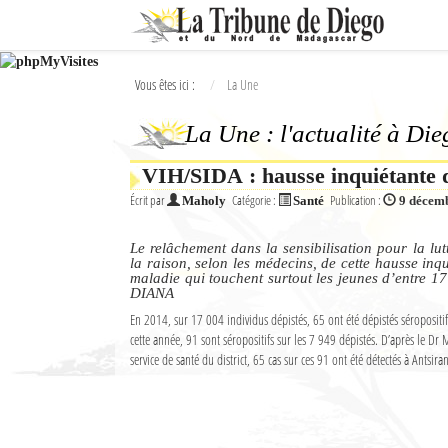
Ok
Vous êtes ici :
La Une
L'actualité à Diego Suarez
La Une : l'actualité à Di
La Une
VIH/SIDA : hausse inquiétante 
Actualités
Écrit par
Catégorie :
Publication :
Maholy
Santé
9 décem
Élections 2018
Le relâchement dans la sensibilisation pour la lut
Société
la raison, selon les médecins, de cette hausse inq
maladie qui touchent surtout les jeunes d’entre 17
DIANA
Editoriaux
En 2014, sur 17 004 individus dépistés, 65 ont été dépistés séropositi
cette année, 91 sont séropositifs sur les 7 949 dépistés. D’après le Dr
Féminin
service de santé du district, 65 cas sur ces 91 ont été détectés à Antsira
Sports
Santé