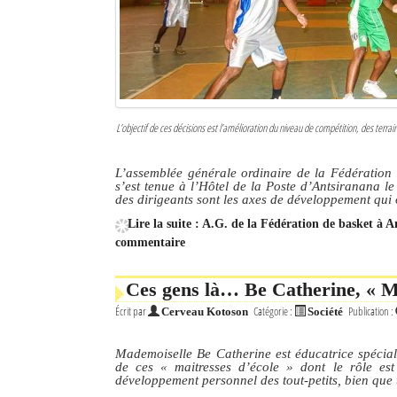
Sites touristiques
Diego Suarez Pratique
Adresses utiles
L’objectif de ces décisions est l’amélioration du niveau de compétition, des terra
Vie pratique
L’assemblée générale ordinaire de la Fédération
s’est tenue à l’Hôtel de la Poste d’Antsiranana l
Les Petites Annonces
des dirigeants sont les axes de développement qui 
La Tribune de Diego en PDF
Lire la suite : A.G. de la Fédération de basket à 
commentaire
Mon compte
Ces gens là… Be Catherine, « Ma
Contacts
Écrit par
Catégorie :
Publication :
Cerveau Kotoson
Société
Se connecter
Mademoiselle Be Catherine est éducatrice spécial
de ces « maitresses d’école » dont le rôle est
Identifiant
développement personnel des tout-petits, bien que