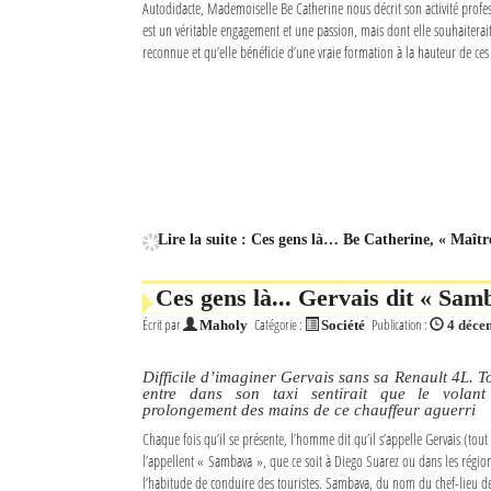
Autodidacte, Mademoiselle Be Catherine nous décrit son activité profes
est un véritable engagement et une passion, mais dont elle souhaiterai
Mot de passe
reconnue et qu’elle bénéficie d’une vraie formation à la hauteur de ces
Se souvenir de moi
Connexion
Identifiant oublié ?
Lire la suite : Ces gens là… Be Catherine, « Maîtr
Mot de passe oublié ?
Ces gens là... Gervais dit « Sam
Écrit par
Catégorie :
Publication :
Maholy
Société
4 déce
Difficile d’imaginer Gervais sans sa Renault 4L. T
entre dans son taxi sentirait que le volant
prolongement des mains de ce chauffeur aguerri
Chaque fois qu’il se présente, l’homme dit qu’il s’appelle Gervais (tou
l’appellent « Sambava », que ce soit à Diego Suarez ou dans les région
l’habitude de conduire des touristes. Sambava, du nom du chef-lieu d