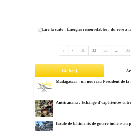
Lire la suite : Énergies renouvelables : du rêve à la
«
‹
31
32
33
...
35
En bref
Le
Madagascar : un nouveau Président de la 
Antsiranana : Echange d’expériences entre
Escale de bâtiments de guerre indiens au 