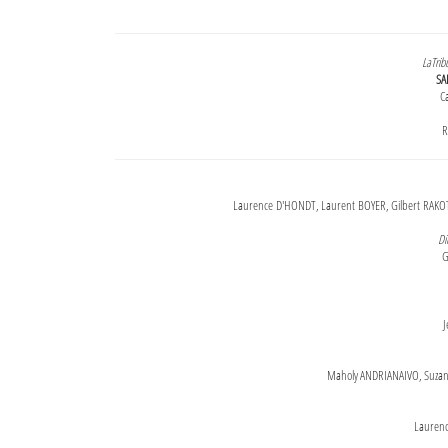
LaTrib
SA
Ca
R
Laurence D'HONDT, Laurent BOYER, Gilbert RAKOT
Di
G
J
Maholy ANDRIANAIVO, Suzanne
Lauren