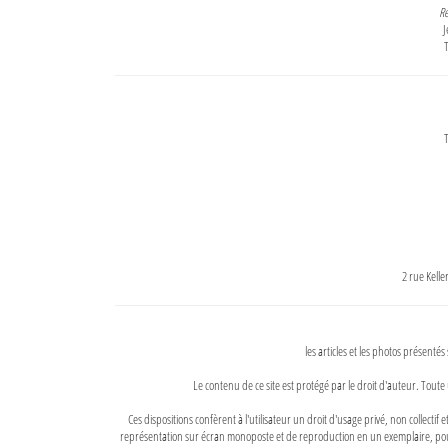
Re
J
T
T
2 rue Kell
les articles et les photos présentés
Le contenu de ce site est protégé par le droit d'auteur. Toute 
Ces dispositions confèrent à l'utilisateur un droit d'usage privé, non collectif
représentation sur écran monoposte et de reproduction en un exemplaire, pour